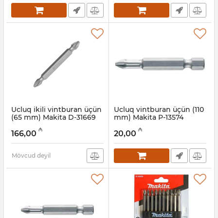
Ucluq ikili vintburan üçün
Ucluq vintburan üçün (110
(65 mm) Makita D-31669
mm) Makita P-13574
Artikul:
004001185
Artikul:
004001184
₼
₼
166,00
20,00
Mövcud deyil