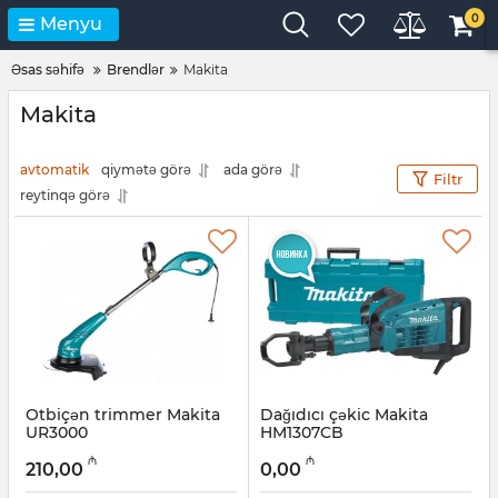
0
Menyu
Əsas səhifə
Brendlər
Makita
Makita
avtomatik
qiymətə görə
ada görə
Filtr
reytinqə görə
Otbiçən trimmer Makita
Dağıdıcı çəkic Makita
UR3000
HM1307CB
Artikul:
004001047
Artikul:
004001187
₼
₼
210,00
0,00