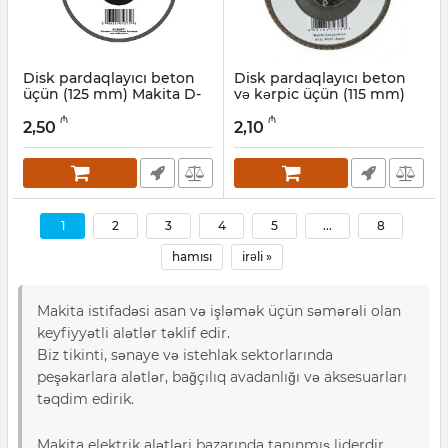
Disk pardaqlayıcı beton
Disk pardaqlayıcı beton
üçün (125 mm) Makita D-
və kərpic üçün (115 mm)
28070
Makita D-28036
₼
₼
2,50
2,10
Artikul:
004001171
Artikul:
004001170
1
2
3
4
5
...
8
hamısı
irəli »
Makita istifadəsi asan və işləmək üçün səmərəli olan
keyfiyyətli alətlər təklif edir.
Biz tikinti, sənaye və istehlak sektorlarında
peşəkarlara alətlər, bağçılıq avadanlığı və aksesuarları
təqdim edirik.
Makita elektrik alətləri bazarında tanınmış liderdir.