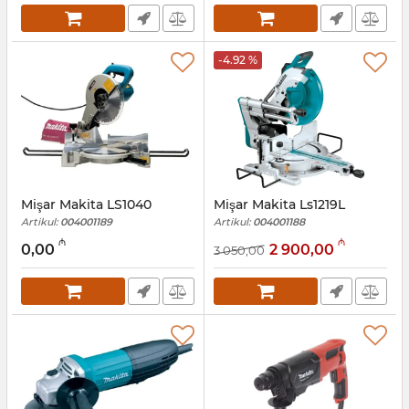
-4.92 %
Mişar Makita LS1040
Mişar Makita Ls1219L
Artikul:
004001189
Artikul:
004001188
₼
₼
0,00
2 900,00
3 050,00