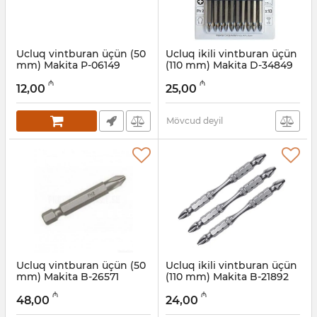
Ucluq vintburan üçün (50
Ucluq ikili vintburan üçün
mm) Makita P-06149
(110 mm) Makita D-34849
Artikul:
004001183
Artikul:
004001182
₼
₼
12,00
25,00
Mövcud deyil
Ucluq vintburan üçün (50
Ucluq ikili vintburan üçün
mm) Makita B-26571
(110 mm) Makita B-21892
Artikul:
004001181
Artikul:
004001180
₼
₼
48,00
24,00