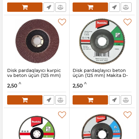
Disk pardaqlayıcı kərpic
Disk pardaqlayıcı beton
və beton üçün (125 mm)
üçün (125 mm) Makita D-
Makita D-28101
28086
₼
₼
2,50
2,50
Artikul:
004001173
Artikul:
004001172