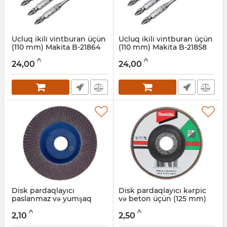
Ucluq ikili vintburan üçün
Ucluq ikili vintburan üçün
(110 mm) Makita B-21864
(110 mm) Makita B-21858
Artikul:
004001177
Artikul:
004001176
₼
₼
24,00
24,00
Disk pardaqlayıcı
Disk pardaqlayıcı kərpic
paslanmaz və yumşaq
və beton üçün (125 mm)
polad üçün (115 mm)
Makita D-28117
₼
₼
Makita D-28189
2,10
2,50
Artikul:
004001174
Artikul:
004001175