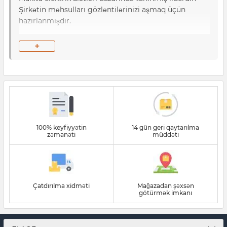
Şirkətin məhsulları gözləntilərinizi aşmaq üçün
hazırlanmışdır.
Makita alətləri - peşəkarların seçimi!
+
100% keyfiyyətin
14 gün geri qaytarılma
zəmanəti
müddəti
Çatdırılma xidməti
Mağazadan şəxsən
götürmək imkanı