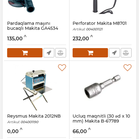
Pardaqlama maşını
Perforator Makita M8701
bucaqlı Makita GA4534
Artikul:
004001121
Artikul:
004001061
₼
₼
135,00
232,00
Reysmus Makita 2012NB
Ucluq maqnitli (30 əd x 10
mm) Makita B-67789
Artikul:
004001190
Artikul:
004001186
₼
₼
0,00
66,00