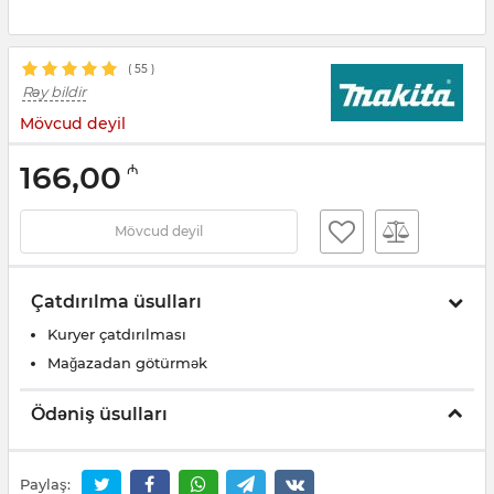
(
55
)
Rəy bildir
Mövcud deyil
166,00
₼
Mövcud deyil
Çatdırılma üsulları
Kuryer çatdırılması
Mağazadan götürmək
Ödəniş üsulları
Paylaş: