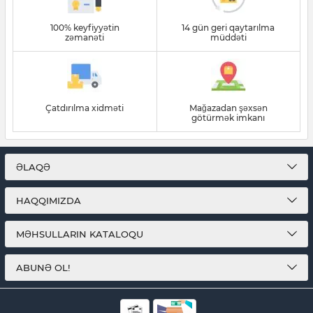
100% keyfiyyətin
14 gün geri qaytarılma
zəmanəti
müddəti
Çatdırılma xidməti
Mağazadan şəxsən
götürmək imkanı
ƏLAQƏ
HAQQIMIZDA
MƏHSULLARIN KATALOQU
ABUNƏ OL!