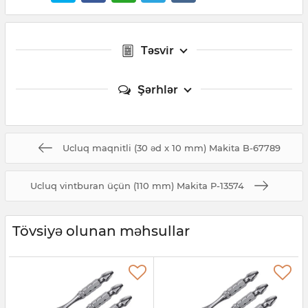
Təsvir
Şərhlər
Ucluq maqnitli (30 əd x 10 mm) Makita B-67789
Ucluq vintburan üçün (110 mm) Makita P-13574
Tövsiyə olunan məhsullar