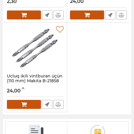
2,30
24,00
Ucluq ikili vintburan üçün
(110 mm) Makita B-21858
Artikul:
004001176
₼
24,00