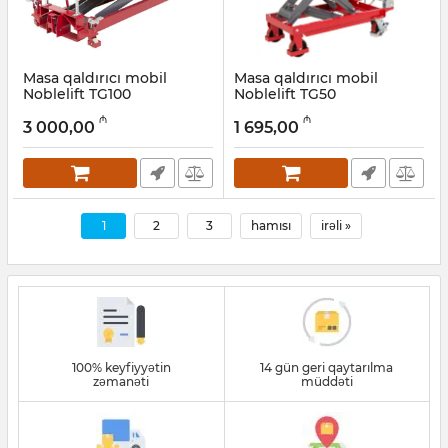
Masa qaldırıcı mobil
Masa qaldırıcı mobil
Noblelift TG100
Noblelift TG50
Artikul:
033001023
Artikul:
033001022
₼
₼
3 000,00
1 695,00
1
2
3
hamısı
irəli »
100% keyfiyyətin
14 gün geri qaytarılma
zəmanəti
müddəti