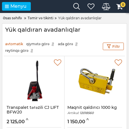
0
Menyu
Əsas səhifə
Təmir və tikinti
Yük qaldıran avadanlıqlar
Yük qaldıran avadanlıqlar
avtomatik
qiymətə görə
ada görə
Filtr
reytinqə görə
Transpalet tərəzili CJ LIFT
Maqnit qaldırıcı 1000 kg
BFW20
Artikul:
12018560
Artikul:
056001019
₼
₼
2 125,00
1 150,00