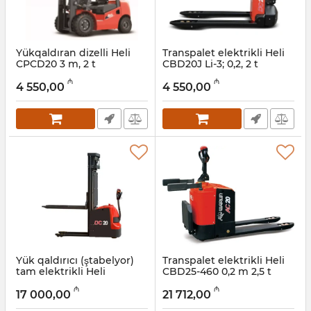
Yükqaldıran dizelli Heli
Transpalet elektrikli Heli
CPCD20 3 m, 2 t
CBD20J Li-3; 0,2, 2 t
Artikul:
017011141
Artikul:
056001010
₼
₼
4 550,00
4 550,00
Yük qaldırıcı (ştabelyor)
Transpalet elektrikli Heli
tam elektrikli Heli
CBD25-460 0,2 m 2,5 t
CDD20J 3 m, 2 t
Artikul:
056001008
₼
₼
17 000,00
21 712,00
Artikul:
056001009