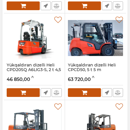
Yükqaldıran dizelli Heli
Yükqaldıran dizelli Heli
CPD20SQ A6LIG3-S, 2 t 4,5
CPCD50, 5 t 5 m
m
Artikul:
056001018
₼
₼
46 850,00
63 720,00
Artikul:
056001018