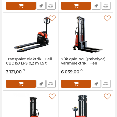
Transpalet elektrikli Heli
Yük qaldırıcı (ştabelyor)
CBD15J Li-S 0,2 m 1,5 t
yarımelektrikli Heli
CBS15J 3,5 m 1,5 t
Artikul:
056001007
₼
₼
3 121,00
6 039,00
Artikul:
056001006