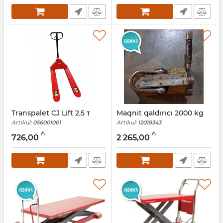
Transpalet CJ Lift 2,5 т
Maqnit qaldırıcı 2000 kg
Artikul:
056001001
Artikul:
12018343
₼
₼
726,00
2 265,00