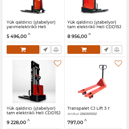
Yük qaldırıcı (ştabelyor)
Yük qaldırıcı (ştabelyor)
yarımelektrikli Heli
tam elektrikli Heli CDD15J
CBS15J 3 m 1,5 t
3 m, 1,5 t
₼
₼
5 496,00
8 956,00
Artikul:
056001005
Artikul:
056001004
Yük qaldırıcı (ştabelyor)
Transpalet CJ Lift 3 т
tam elektrikli Heli CDD15J
Artikul:
056001002
3,5 m, 1,5 t
₼
₼
9 228,00
797,00
Artikul:
056001003