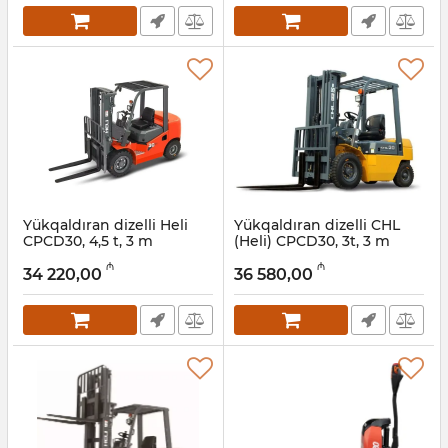
Yükqaldıran dizelli Heli
Yükqaldıran dizelli CHL
CPCD30, 4,5 t, 3 m
(Heli) CPCD30, 3t, 3 m
Artikul:
056001013
Artikul:
056001012
₼
₼
34 220,00
36 580,00