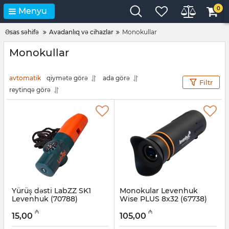
0
Menyu
Əsas səhifə
Avadanlıq və cihazlar
Monokullar
Monokullar
avtomatik
qiymətə görə
ada görə
Filtr
reytinqə görə
Yürüş dəsti LabZZ SK1
Monokular Levenhuk
Levenhuk (70788)
Wise PLUS 8x32 (67738)
Artikul:
018000450
Artikul:
017026290
₼
₼
15,00
105,00