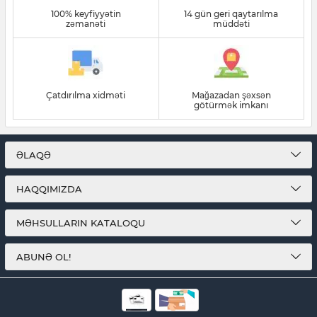
100% keyfiyyətin
14 gün geri qaytarılma
zəmanəti
müddəti
Çatdırılma xidməti
Mağazadan şəxsən
götürmək imkanı
ƏLAQƏ
HAQQIMIZDA
MƏHSULLARIN KATALOQU
ABUNƏ OL!