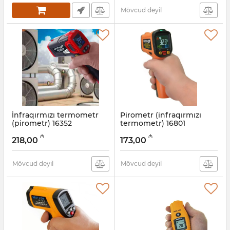
Mövcud deyil
İnfraqırmızı termometr
Pirometr (infraqırmızı
(pirometr) 16352
termometr) 16801
(к0000025595)
(к0000025614)
₼
₼
218,00
173,00
Artikul:
003001320
Artikul:
003001315
Mövcud deyil
Mövcud deyil