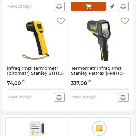
Mövcud deyil
İnfraqırmızı termometr
Termometr infraqırmızı
(pirometr) Stanley STHT0-
Stanley FatMax (FMHT0-
77365
77422)
₼
₼
74,00
337,00
Artikul:
017002314
Artikul:
12018043
Mövcud deyil
Mövcud deyil