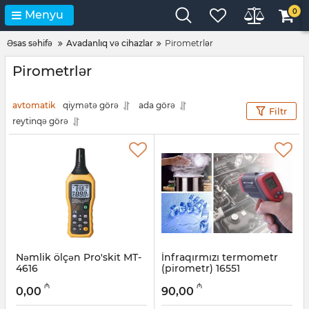
0
Menyu
Əsas səhifə
Avadanlıq və cihazlar
Pirometrlər
Pirometrlər
avtomatik
qiymətə görə
ada görə
Filtr
reytinqə görə
Nəmlik ölçən Pro'skit MT-
İnfraqırmızı termometr
4616
(pirometr) 16551
(00000003235)
Artikul:
027001091
₼
₼
0,00
90,00
Artikul:
003001318