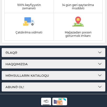
100% keyfiyyətin
14 gün geri qaytarılma
zəmanəti
müddəti
Çatdırılma xidməti
Mağazadan şəxsən
götürmək imkanı
ƏLAQƏ
HAQQIMIZDA
MƏHSULLARIN KATALOQU
ABUNƏ OL!