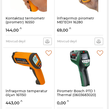
Kontaktsız termometr
İnfraqırmızı pirometr
(pirometr) 16550
МЕГЕОН 16280
(00000002235)
(00000003273
₼
₼
144,00
69,00
Artikul:
003001313
Artikul:
003001307
Mövcud deyil
Mövcud deyil
İnfraqırmızı temperatur
Pirometr Bosch PTD 1
ölçən 161150
Thermal (0603683020)
(k0000017666)
Artikul:
017026180
₼
₼
443,00
0,00
Artikul:
003001301