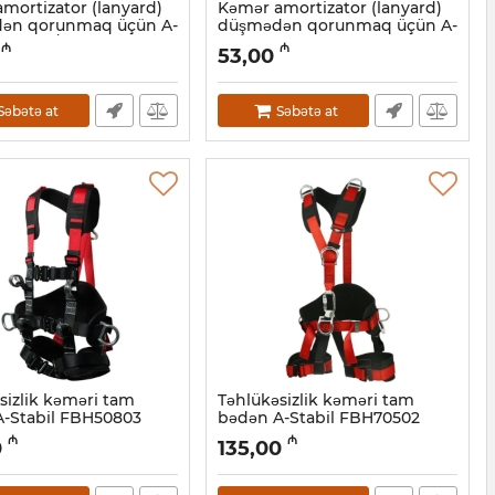
mortizator (lanyard)
Kəmər amortizator (lanyard)
ən qorunmaq üçün A-
düşmədən qorunmaq üçün A-
AL30111/L+C1101, 1.8 m –
Stabil EAL20206 1.8m
₼
₼
53,00
Artikul:
047001012
7001013
Səbətə at
Səbətə at
sizlik kəməri tam
Təhlükəsizlik kəməri tam
-Stabil FBH50803
bədən A-Stabil FBH70502
47001009
Artikul:
047001008
₼
₼
0
135,00