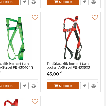
Səbətə at
Səbətə at
sizlik kəməri tam
Təhlükəsizlik kəməri tam
A-Stabil FBH30404R
bədən A-Stabil FBH30503
47001005
Artikul:
047001004
₼
₼
45,00
Səbətə at
Səbətə at