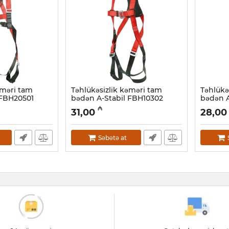
əməri tam
Təhlükəsizlik kəməri tam
Təhlükə
 FBH20501
bədən A-Stabil FBH10302
bədən A
Artikul:
047001002
Artikul:
04
₼
31,00
28,00
Səbətə at