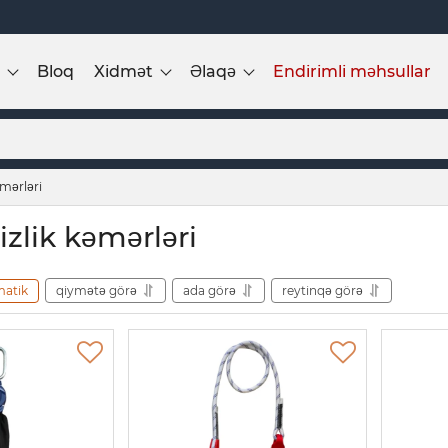
Bloq
Xidmət
Əlaqə
Endirimli məhsullar
əmərləri
izlik kəmərləri
matik
qiymətə görə
ada görə
reytinqə görə