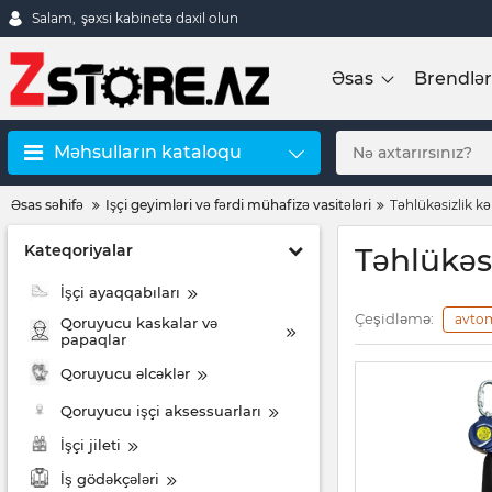
Salam,
şəxsi kabinetə daxil olun
Əsas
Brendlər
Məhsulların kataloqu
Əsas səhifə
Işçi geyimləri və fərdi mühafizə vasitələri
Təhlükəsizlik k
Kateqoriyalar
Təhlükəs
İşçi ayaqqabıları
Çeşidləmə:
avto
Qoruyucu kaskalar və
papaqlar
Qoruyucu əlcəklər
Qoruyucu işçi aksessuarları
İşçi jileti
İş gödəkçələri