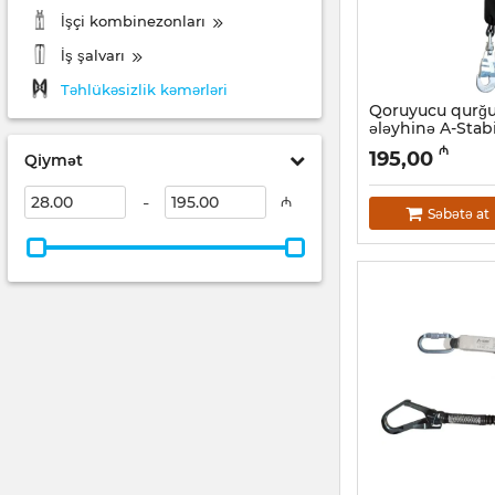
İşçi kombinezonları
İş şalvarı
Təhlükəsizlik kəmərləri
Qoruyucu qurğ
ələyhinə A-Sta
CE, 2m
₼
195,00
Qiymət
Artikul:
047001019
-
₼
Səbətə at