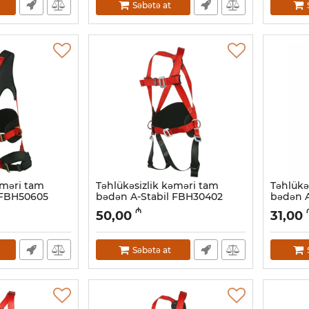
Səbətə at
əməri tam
Təhlükəsizlik kəməri tam
Təhlükə
 FBH50605
bədən A-Stabil FBH30402
bədən 
Artikul:
047001005
Artikul:
0
₼
50,00
31,00
Səbətə at