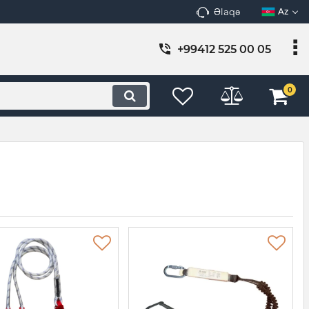
Əlaqə
Az
+99412 525 00 05
0