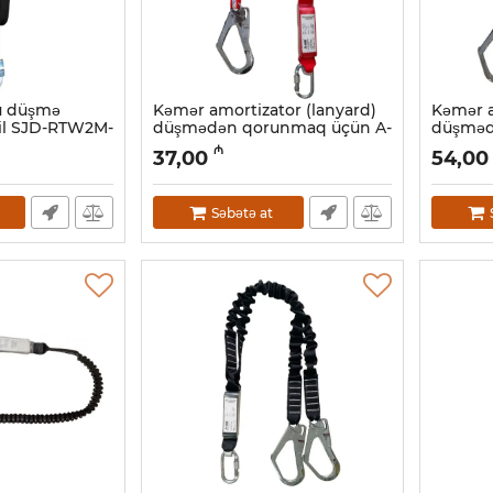
u düşmə
Kəmər amortizator (lanyard)
Kəmər a
bil SJD-RTW2M-
düşmədən qorunmaq üçün A-
düşməd
Stabil EAL10151, 1.8 m
Stabil 
₼
37,00
54,00
Artikul:
047001018
Artikul:
04
Səbətə at