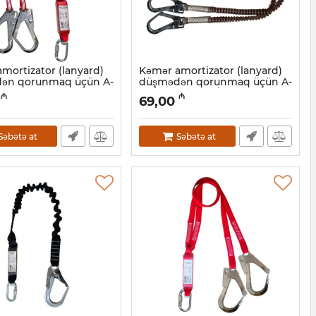
mortizator (lanyard)
Kəmər amortizator (lanyard)
ən qorunmaq üçün A-
düşmədən qorunmaq üçün A-
EALEAL10206, 1.8 m
Stabil EAL40211/L+C1101, 1.8 m
₼
₼
69,00
7001017
Artikul:
047001016
Səbətə at
Səbətə at