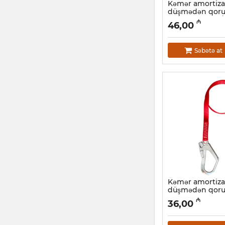
Kəmər amortizat
düşmədən qoru
Stabil EAL40111/
₼
46,00
Artikul:
047001015
Səbətə at
Kəmər amortizat
düşmədən qoru
Stabil EAL20111 
₼
36,00
Artikul:
047001011