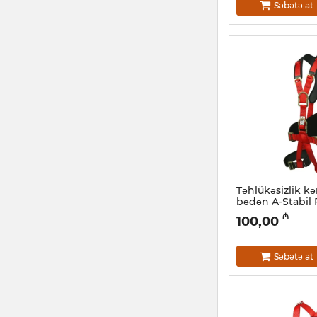
Səbətə at
Təhlükəsizlik k
bədən A-Stabil
Artikul:
047001007
₼
100,00
Səbətə at