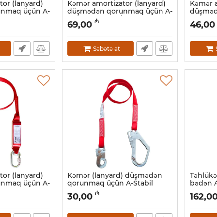
or (lanyard)
Kəmər amortizator (lanyard)
Kəmər a
nmaq üçün A-
düşmədən qorunmaq üçün A-
düşməd
L+C1101, 1.8 m
Stabil EAL30211/L+C1101, 1.8 m
Stabil E
₼
69,00
46,00
100 kq
Artikul:
047001014
Artikul:
04
Səbətə at
or (lanyard)
Kəmər (lanyard) düşmədən
Təhlükə
nmaq üçün A-
qorunmaq üçün A-Stabil
bədən A
1.8m
EAL20167 1.5m
Artikul:
0
₼
30,00
162,0
Artikul:
047001010