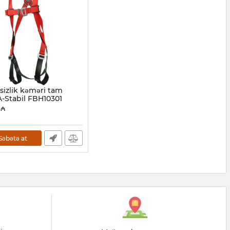
sizlik kəməri tam
-Stabil FBH10301
7001001
₼
Səbətə at