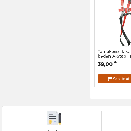
Təhlükəsizlik k
bədən A-Stabil
Artikul:
047001003
₼
39,00
Səbətə at