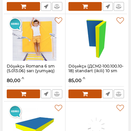
Döşəkçə Romana 6 sm
Döşəkçə (ДСМ2-100.100.10-
(5.013.06) sarı (yumşaq)
18) standart (ikili) 10 sm
Romana
Artikul:
001002073
₼
₼
80,00
85,00
Artikul:
001002080