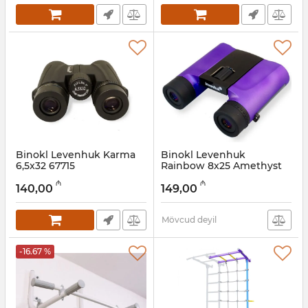
Binokl Levenhuk Karma
Binokl Levenhuk
6,5x32 67715
Rainbow 8x25 Amethyst
Artikul:
017026288
Artikul:
017026275
₼
₼
140,00
149,00
Mövcud deyil
-16.67 %