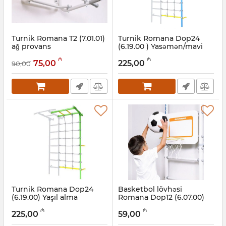
Turnik Romana T2 (7.01.01)
Turnik Romana Dop24
ağ provans
(6.19.00 ) Yasəmən/mavi
Artikul:
001002049
Artikul:
001002061
₼
₼
75,00
225,00
90,00
Turnik Romana Dop24
Basketbol lövhəsi
(6.19.00) Yaşıl alma
Romana Dop12 (6.07.00)
standart
Artikul:
001002059
₼
₼
225,00
59,00
Artikul:
001002062