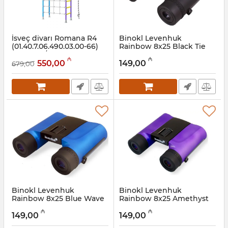
İsveç divarı Romana R4
Binokl Levenhuk
(01.40.7.06.490.03.00-66)
Rainbow 8x25 Black Tie
yasəmən/mavi
68643
₼
₼
550,00
149,00
679,00
Artikul:
001002047
Artikul:
017026295
Binokl Levenhuk
Binokl Levenhuk
Rainbow 8x25 Blue Wave
Rainbow 8x25 Amethyst
67690
67694
₼
₼
149,00
149,00
Artikul:
017026294
Artikul:
017026293