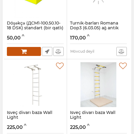
Döşəkçə (ДСМ1-100.50.10-
Turnik-barları Romana
18 DSK) standart (bir qatlı)
Dop3 (6.03.05) ağ antik
10 sm Romana
qızıl
₼
₼
50,00
170,00
Artikul:
001002079
Artikul:
001002054
Mövcud deyil
Isveç divarı baza Wall
Isveç divarı baza Wall
Light
Light
(ДСКМ-2С-7.06.Г3.410.14
(ДСКМ-2С-7.06.Г3.410.14
₼
₼
DSK) Pastel
DSK) ağ antik qızıl/sarı
225,00
225,00
Artikul:
001002076
Artikul:
001002075