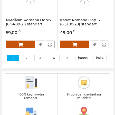
Nərdivan Romana Dop17
Kanat Romana Dop16
(6.54.00-21) standart
(6.51.00-20) standart
(rəngli)
Artikul:
001002067
₼
₼
59,00
49,00
Artikul:
001002066
1
2
3
4
5
hamısı
irəli »
100% keyfiyyətin
14 gün geri qaytarılma
zəmanəti
müddəti