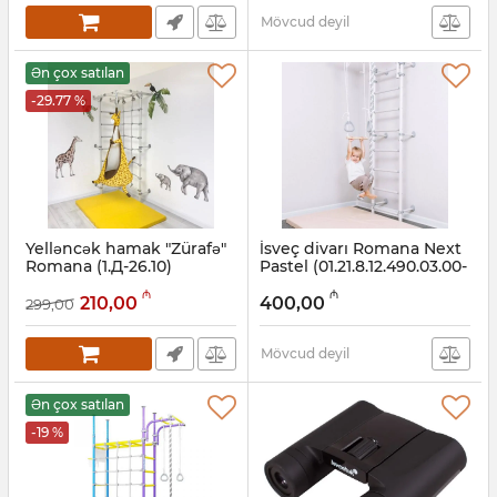
Mövcud deyil
Ən çox satılan
-29.77 %
Yelləncək hamak "Zürafə"
İsveç divarı Romana Next
Romana (1.Д-26.10)
Pastel (01.21.8.12.490.03.00-
standart
24) Pastel
₼
₼
210,00
400,00
299,00
Artikul:
001002072
Artikul:
001002023
Mövcud deyil
Ən çox satılan
-19 %