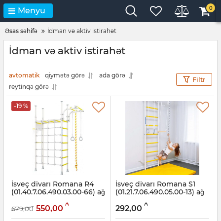
0
Menyu
Əsas səhifə
İdman və aktiv istirahət
İdman və aktiv istirahət
avtomatik
qiymətə görə
ada görə
Filtr
reytinqə görə
-19 %
İsveç divarı Romana R4
İsveç divarı Romana S1
(01.40.7.06.490.03.00-66) ağ
(01.21.7.06.490.05.00-13) ağ
provans
provans
₼
₼
550,00
292,00
679,00
Artikul:
001002046
Artikul:
001002025