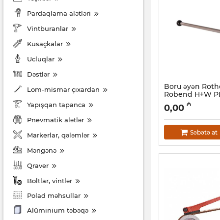
Pardaqlama alətləri
Vintburanlar
Kusaçkalar
Ucluqlar
Dəstlər
Boru əyən Rot
Lom-mismar çıxardan
Robend H+W P
24512
Yapışqan tapanca
₼
0,00
Artikul:
044001095
Pnevmatik alətlər
Səbətə at
Markerlar, qələmlər
Məngənə
Qraver
Boltlar, vintlər
Polad məhsullar
Alüminium təbəqə