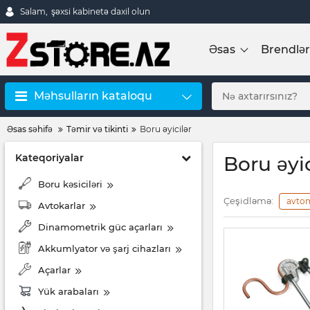
Salam,
şəxsi kabinetə daxil olun
Əsas
Brendlər
Məhsulların kataloqu
Əsas səhifə
Təmir və tikinti
Boru əyicilər
Kateqoriyalar
Boru əyic
Boru kəsiciləri
Çeşidləmə:
avto
Avtokarlar
Dinamometrik güc açarları
Akkumlyator və şarj cihazları
Açarlar
Yük arabaları