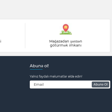
i
Mağazadan şəxsən
götürmək imkanı
Abunə ol!
Yalnız faydalı məlumatlar əldə edin!
Abunə Ol