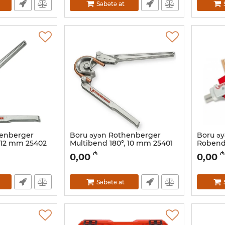
Səbətə at
henberger
Boru əyən Rothenberger
Boru ə
, 12 mm 25402
Multibend 180°, 10 mm 25401
Robend
24516
Artikul:
044001098
₼
₼
0,00
0,00
Artikul:
0
Səbətə at