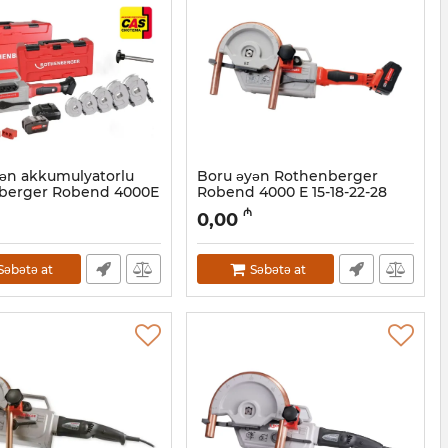
ən akkumulyatorlu
Boru əyən Rothenberger
berger Robend 4000Е
Robend 4000 E 15-18-22-28
м 1000003393
mm, 1000003392
₼
0,00
44001093
Artikul:
044001092
Səbətə at
Səbətə at