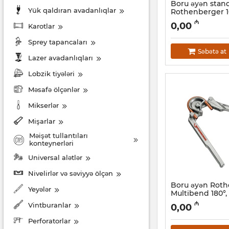
Boru əyən stan
Yük qaldıran avadanlıqlar
Rothenberger 1
Artikul:
044001107
₼
0,00
Karotlar
Sprey tapancaları
Səbətə at
Lazer avadanlıqları
Lobzik tiyələri
Məsafə ölçənlər
Mikserlər
Mişarlar
Məişət tullantıları
konteynerləri
Universal alətlər
Nivelirlər və səviyyə ölçən
Boru əyən Rot
Yeyələr
Multibend 180°
Artikul:
044001103
₼
Vintburanlar
0,00
Perforatorlar