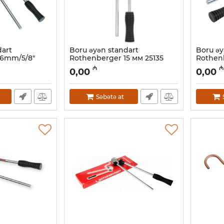
dart
Boru əyən standart
Boru əy
16mm/5/8"
Rothenberger 15 мм 25135
Rothenb
Artikul:
044001110
Artikul:
04
₼
₼
0,00
0,00
Səbətə at