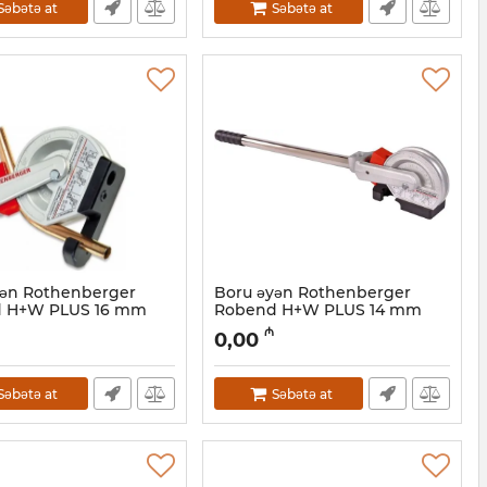
Səbətə at
Səbətə at
yən Rothenberger
Boru əyən Rothenberger
 H+W PLUS 16 mm
Robend H+W PLUS 14 mm
24514
₼
0,00
44001097
Artikul:
044001096
Səbətə at
Səbətə at