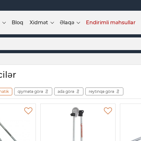
Bloq
Xidmət
Əlaqə
Endirimli məhsullar
ilər
matik
qiymətə görə
ada görə
reytinqə görə