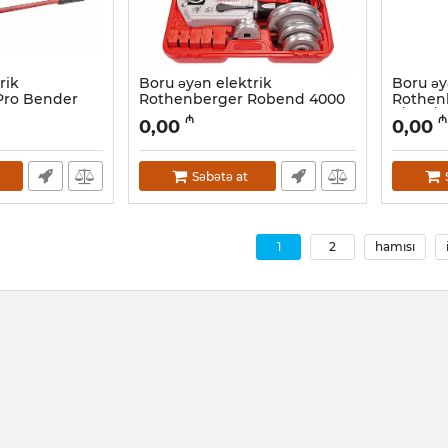
rik
Boru əyən elektrik
Boru əy
Pro Bender
Rothenberger Robend 4000
Rothen
15-18-22-28-35 1000001567
7/8-1.1/
₼
₼
0,00
0,00
Artikul:
044001015
Artikul:
04
Səbətə at
1
2
hamısı