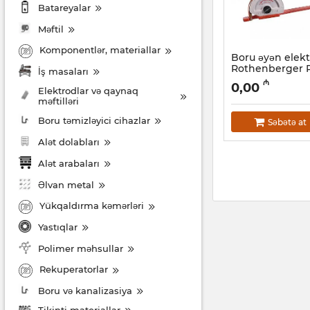
Batareyalar
Məftil
Komponentlər, materiallar
Boru əyən elekt
Rothenberger 
İş masaları
1000000445
₼
0,00
Elektrodlar və qaynaq
Artikul:
044001016
məftilləri
Boru təmizləyici cihazlar
Səbətə at
Alət dolabları
Alət arabaları
Əlvan metal
Yükqaldırma kəmərləri
Yastıqlar
Polimer məhsullar
Rekuperatorlar
Boru və kanalizasiya
Tikinti materiallar