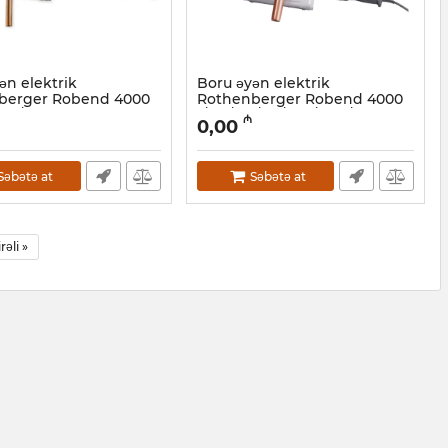
ən elektrik
Boru əyən elektrik
berger Robend 4000
Rothenberger Robend 4000
8-1.3/8” 1000001566
1/2-5/8-3/4-7/8-1.1/8-1.3/8”
₼
0,00
1000001565
4001014
Artikul:
044001013
Səbətə at
Səbətə at
irəli »