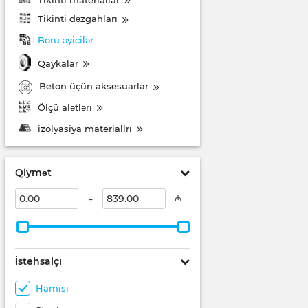
Tikinti dəzgahları
Boru əyicilər
Qaykalar
Beton üçün aksesuarlar
Ölçü alətləri
izolyasiya materiallrı
Qiymət
-
₼
İstehsalçı
Hamısı