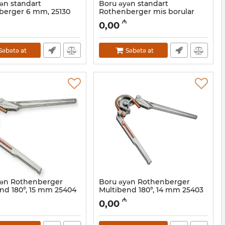
ən standart
Boru əyən standart
berger 6 mm, 25130
Rothenberger mis borular
üçün 22 мм 462222
4001105
₼
0,00
Artikul:
044001104
Səbətə at
Səbətə at
yən Rothenberger
Boru əyən Rothenberger
nd 180°, 15 mm 25404
Multibend 180°, 14 mm 25403
4001101
Artikul:
044001100
₼
0,00