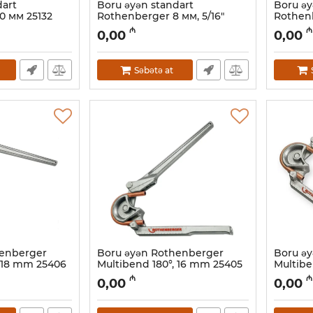
dart
Boru əyən standart
Boru əy
0 мм 25132
Rothenberger 8 мм, 5/16"
Rothen
25131
Artikul:
04
₼
₼
0,00
0,00
Artikul:
044001106
Səbətə at
henberger
Boru əyən Rothenberger
Boru ə
, 18 mm 25406
Multibend 180°, 16 mm 25405
Multibe
Artikul:
044001102
Artikul:
04
₼
₼
0,00
0,00