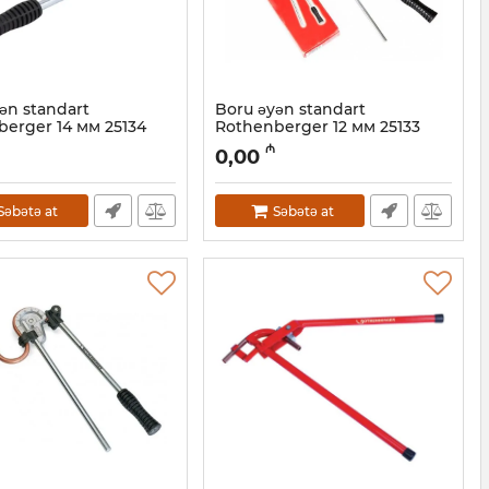
ən standart
Boru əyən standart
erger 14 мм 25134
Rothenberger 12 мм 25133
4001109
₼
0,00
Səbətə at
Səbətə at