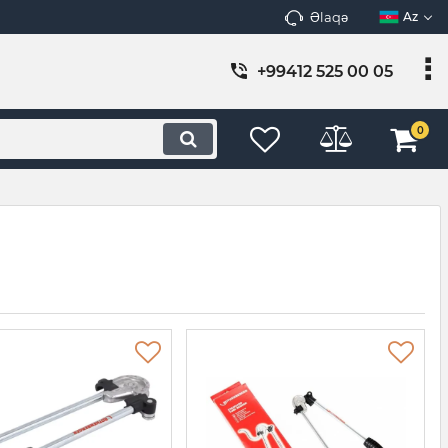
Əlaqə
Az
+99412 525 00 05
0