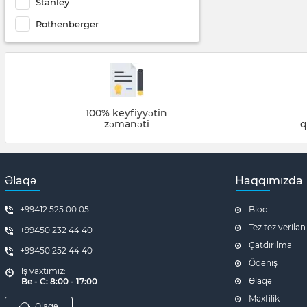
Stanley
Rothenberger
100% keyfiyyətin
zəmanəti
q
Əlaqə
Haqqımızda
+99412 525 00 05
Bloq
Tez tez verilən
+99450 232 44 40
Çatdırılma
+99450 252 44 40
Ödəniş
İş vaxtımız:
Əlaqə
Be - C: 8:00 - 17:00
Məxfilik
Əlaqə