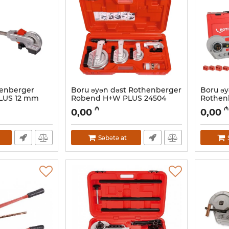
henberger
Boru əyən dəst Rothenberger
Boru əy
LUS 12 mm
Robend H+W PLUS 24504
Rothen
12-28 м
Artikul:
044001094
₼
₼
0,00
0,00
Artikul:
0
Səbətə at