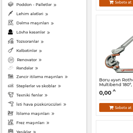
Səbətə at
Poddon - Palletlər
Lehim alətləri
Dəlmə maşınları
Lövhə kəsənlər
Tozsoranlar
Kəlbətinlər
Renovator
Rəndələr
Zəncir itiləmə maşınları
Boru əyən Rot
Multibend 180°
Steplerlər və skoblar
Artikul:
044001099
₼
0,00
Texniki fenlər
İsti hava püskürücüləri
Səbətə at
İtiləmə maşınları
Frez maşınları
Yeşiklər