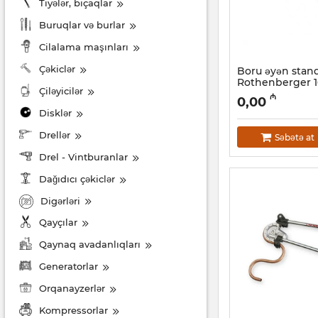
Tiyələr, bıçaqlar
Buruqlar və burlar
Cilalama maşınları
Çəkiclər
Boru əyən stan
Rothenberger 
Çiləyicilər
25136
₼
0,00
Artikul:
044001111
Disklər
Drellər
Səbətə at
Drel - Vintburanlar
Dağıdıcı çəkiclər
Digərləri
Qayçılar
Qaynaq avadanlıqları
Generatorlar
Orqanayzerlər
Kompressorlar