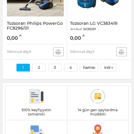
Tozsoran Philips PowerGo
Tozsoran LG VC38341R
FC8296/01
Artikul:
5038381
Artikul:
005038539
₼
₼
0,00
0,00
Mövcud deyil
Mövcud deyil
1
2
3
4
hamısı
irəli »
100% keyfiyyətin
14 gün geri qaytarılma
zəmanəti
müddəti