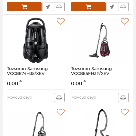
Tozsoran Samsung
Tozsoran Samsung
VCC8874H35/XEV
VCC885FH3P/XEV
Artikul:
005038547
Artikul:
005038546
₼
₼
0,00
0,00
Mövcud deyil
Mövcud deyil