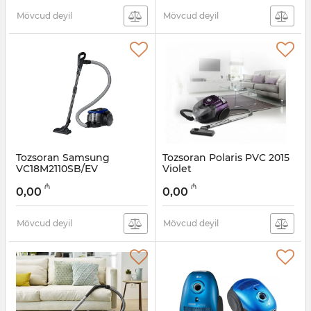
Mövcud deyil
Mövcud deyil
Tozsoran Samsung
Tozsoran Polaris PVC 2015
VC18M2110SB/EV
Violet
Artikul:
005038541
Artikul:
005038540
₼
₼
0,00
0,00
Mövcud deyil
Mövcud deyil