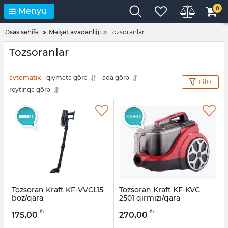
0
Menyu
Əsas səhifə
Məişət avadanlığı
Tozsoranlar
Tozsoranlar
avtomatik
qiymətə görə
ada görə
Filtr
reytinqə görə
Tozsoran Kraft KF-VVCL15
Tozsoran Kraft KF-KVC
boz/qara
2501 qırmızı/qara
Artikul:
005038587
Artikul:
005038586
₼
₼
175,00
270,00