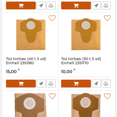
Toz torbası (40 l; 5 əd)
Toz torbası (30 l; 5 əd)
Einhell 2351180
Einhell 2351170
Artikul:
12018490
Artikul:
12018208
₼
₼
15,00
10,00