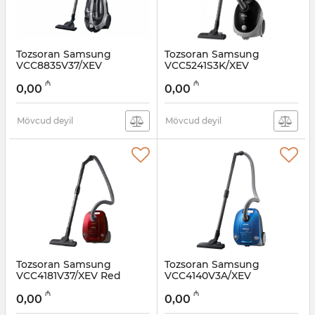
Tozsoran Samsung
Tozsoran Samsung
VCC8835V37/XEV
VCC5241S3K/XEV
Artikul:
005038545
Artikul:
005038544
₼
₼
0,00
0,00
Mövcud deyil
Mövcud deyil
Tozsoran Samsung
Tozsoran Samsung
VCC4181V37/XEV Red
VCC4140V3A/XEV
Artikul:
005038543
Artikul:
005038542
₼
₼
0,00
0,00