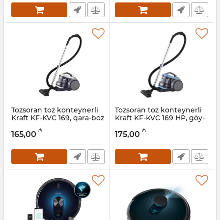
Tozsoran toz konteynerli
Tozsoran toz konteynerli
Kraft KF-KVC 169, qara-boz
Kraft KF-KVC 169 HP, göy-
qara
Artikul:
005038585
₼
₼
165,00
175,00
Artikul:
005038584