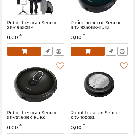
Robot-tozsoran Sencor
Робот-пылесос Sencor
SRV 9550BK
SRV 9250BK-EUE3
Artikul:
005038583
Artikul:
005038580
₼
₼
0,00
0,00
Robot-tozsoran Sencor
Robot tozsoran Sencor
SRV6250BK-EUE3
SRV 1000SL
Artikul:
005038581
Artikul:
005038580
₼
₼
0,00
0,00