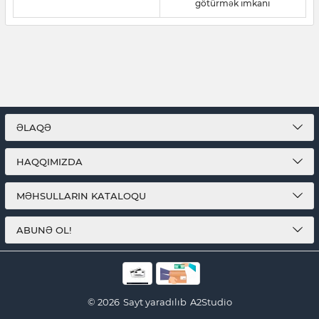
götürmək imkanı
ƏLAQƏ
HAQQIMIZDA
MƏHSULLARIN KATALOQU
ABUNƏ OL!
© 2026
Sayt yaradılıb
A2Studio