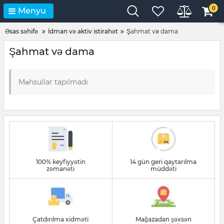
0
Menyu
Əsas səhifə
İdman və aktiv istirahət
Şahmat və dama
Şahmat və dama
Məhsullar tapılmadı
100% keyfiyyətin
14 gün geri qaytarılma
zəmanəti
müddəti
Çatdırılma xidməti
Mağazadan şəxsən