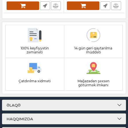
100% keyfiyyətin
14 gün geri qaytarılma
zəmanəti
müddəti
Çatdırılma xidməti
Mağazadan şəxsən
götürmək imkanı
ƏLAQƏ
HAQQIMIZDA