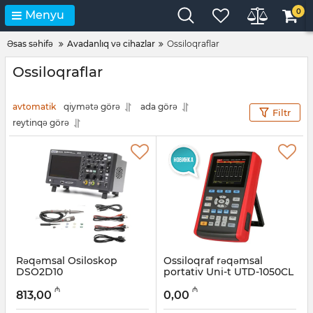
0
Menyu
Əsas səhifə
Avadanlıq və cihazlar
Ossiloqraflar
Ossiloqraflar
avtomatik
qiymətə görə
ada görə
Filtr
reytinqə görə
Rəqəmsal Osiloskop
Ossiloqraf rəqəmsal
DSO2D10
portativ Uni-t UTD-1050CL
Artikul:
12018484
Artikul:
12018337
₼
₼
813,00
0,00