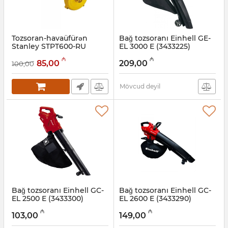
Tozsoran-havaüfürən
Bağ tozsoranı Einhell GE-
Stanley STPT600-RU
EL 3000 E (3433225)
Artikul:
017007096
Artikul:
017007074
₼
₼
85,00
209,00
100,00
Mövcud deyil
Bağ tozsoranı Einhell GC-
Bağ tozsoranı Einhell GC-
EL 2500 E (3433300)
EL 2600 E (3433290)
Artikul:
017007057
Artikul:
017007056
₼
₼
103,00
149,00