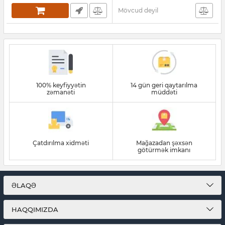
Mövcud deyil
100% keyfiyyətin
14 gün geri qaytarılma
zəmanəti
müddəti
Çatdırılma xidməti
Mağazadan şəxsən
götürmək imkanı
ƏLAQƏ
HAQQIMIZDA