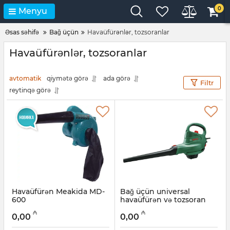
0
Menyu
Əsas səhifə
Bağ üçün
Havaüfürənlər, tozsoranlar
Havaüfürənlər, tozsoranlar
avtomatik
qiymətə görə
ada görə
Filtr
reytinqə görə
Havaüfürən Meakida MD-
Bağ üçün universal
600
havaüfürən və tozsoran
Bosch Universal
Artikul:
017007092
₼
₼
GardenTidy 3000
0,00
0,00
06008B1001