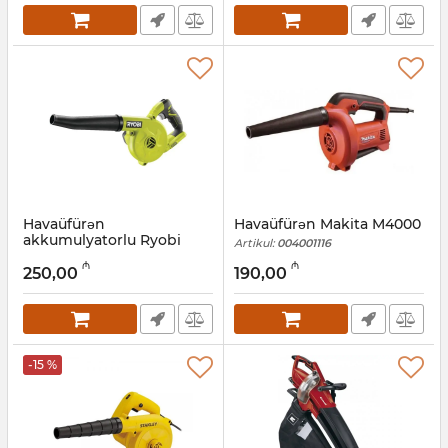
Artikul:
017007091
Havaüfürən
Havaüfürən Makita M4000
akkumulyatorlu Ryobi
Artikul:
004001116
R18TB-0 ONE+ 5133002915
₼
₼
250,00
190,00
Artikul:
012001006
-15 %