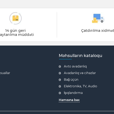
14 gün geri
Çatdırılma xidmət
aytarılma müddəti
Məhsulların kataloqu
Avto avadanlıq
 suallar
Avadanlıq və cihazlar
Bağ üçün
Elektronika, TV, Audio
İşıqlandırma
Hamısına bax