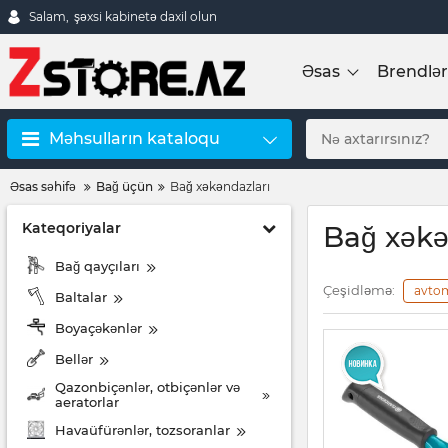
Salam,
şəxsi kabinetə daxil olun
Əsas
Brendlər
Məhsulların kataloqu
Əsas səhifə
Bağ üçün
Bağ xəkəndazları
Kateqoriyalar
Bağ xəkə
Bağ qayçıları
Çeşidləmə:
avto
Baltalar
Boyaçəkənlər
Bellər
Qazonbiçənlər, otbiçənlər və
aeratorlar
Havaüfürənlər, tozsoranlar