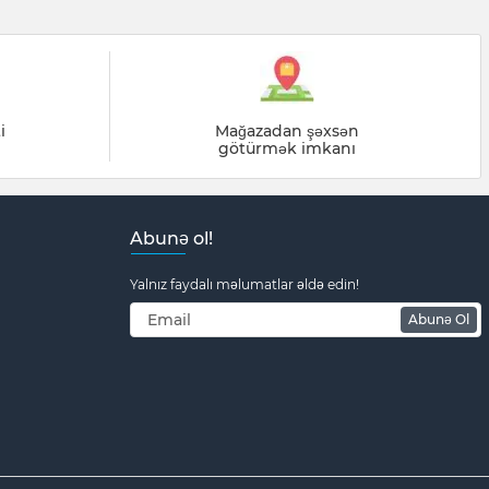
i
Mağazadan şəxsən
götürmək imkanı
Abunə ol!
Yalnız faydalı məlumatlar əldə edin!
Abunə Ol