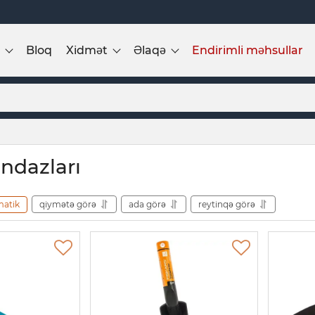
Bloq
Xidmət
Əlaqə
Endirimli məhsullar
ndazları
matik
qiymətə görə
ada görə
reytinqə görə