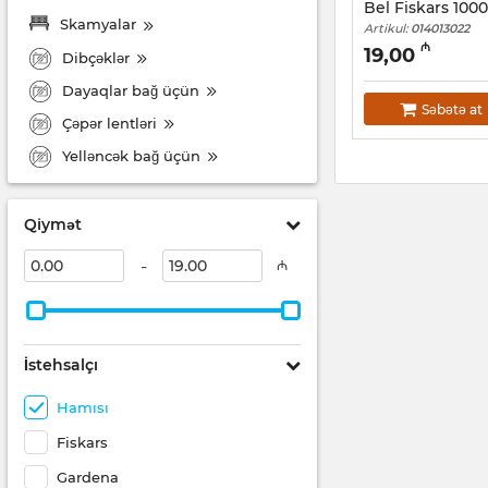
Bel Fiskars 100
Skamyalar
Artikul:
014013022
₼
19,00
Dibçəklər
Dayaqlar bağ üçün
Səbətə at
Çəpər lentləri
Yelləncək bağ üçün
Qiymət
-
₼
İstehsalçı
Hamısı
Fiskars
Gardena