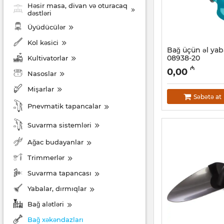
Həsir masa, divan və oturacaq
dəstləri
Üyüdücülər
Kol kəsici
Bağ üçün əl ya
08938-20
Kultivatorlar
Artikul:
029001001
₼
0,00
Nasoslar
Mişarlar
Səbətə at
Pnevmatik tapancalar
Suvarma sistemləri
Ağac budayanlar
Trimmerlər
Suvarma tapancası
Yabalar, dırmıqlar
Bağ alətləri
Bağ xəkəndazları