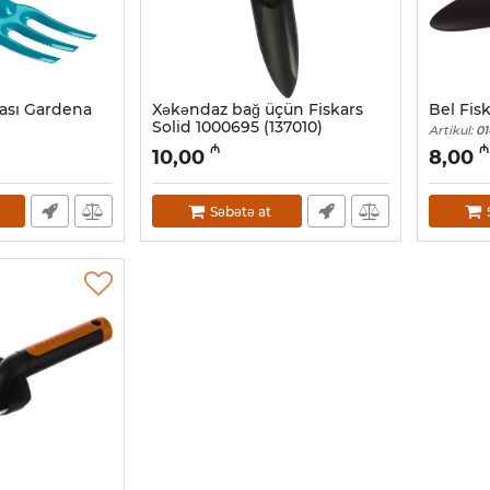
bası Gardena
Xəkəndaz bağ üçün Fiskars
Bel Fis
Solid 1000695 (137010)
Artikul:
01
Artikul:
015008023
₼
₼
10,00
8,00
Səbətə at