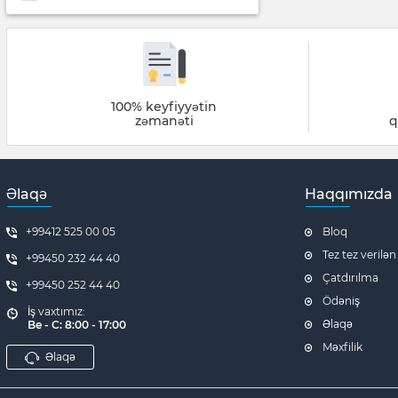
100% keyfiyyətin
zəmanəti
q
Əlaqə
Haqqımızda
+99412 525 00 05
Bloq
Tez tez verilən
+99450 232 44 40
Çatdırılma
+99450 252 44 40
Ödəniş
İş vaxtımız:
Əlaqə
Be - C: 8:00 - 17:00
Məxfilik
Əlaqə