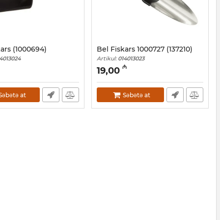
kars (1000694)
Bel Fiskars 1000727 (137210)
4013024
Artikul:
014013023
₼
19,00
Səbətə at
Səbətə at