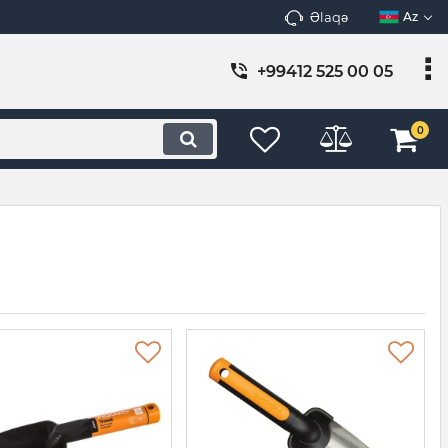
Əlaqə
Az
+99412 525 00 05
0