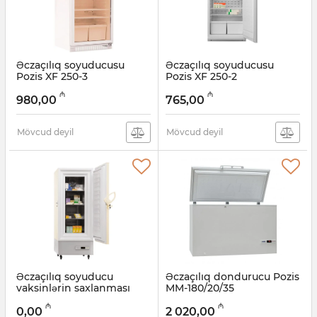
Əczaçılıq soyuducusu
Əczaçılıq soyuducusu
Pozis XF 250-3
Pozis XF 250-2
(Tonlaşdırılmış şüşə)
Artikul:
005058025
₼
₼
980,00
765,00
Artikul:
005058027
Mövcud deyil
Mövcud deyil
Əczaçılıq soyuducu
Əczaçılıq dondurucu Pozis
vaksinlərin saxlanması
MM-180/20/35
üçün Pozis VacProtect
Artikul:
005058033
₼
₼
VPA-200
0,00
2 020,00