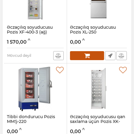
Əczaçılıq soyuducusu
Əczaçılıq soyuducusu
Pozis XF-400-3 (ağ)
Pozis XL-250
(Tonlaşdırılmış şüşə)
Artikul:
005058049
₼
₼
1 570,00
0,00
Artikul:
005058040
Mövcud deyil
Tibbi dondurucu Pozis
Əczaçılıq soyuducusu qan
MMŞ-220
saxlama üçün Pozis XK-
400-1
Artikul:
005058032
₼
₼
0,00
0,00
Artikul:
005058031