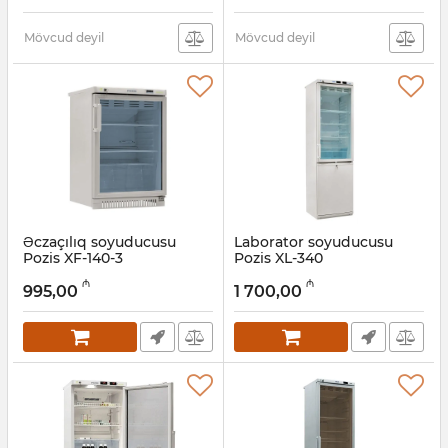
Artikul:
005058023
Mövcud deyil
Mövcud deyil
Əczaçılıq soyuducusu
Laborator soyuducusu
Pozis XF-140-3
Pozis XL-340
Artikul:
005058039
Artikul:
005057991
₼
₼
995,00
1 700,00