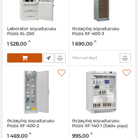
Laborator soyuducusu
Əczaçılıq soyuducusu
Pozis XL-250
Pozis XF-400-3
(Tonlaşdırılmış şüşə)
Artikul:
005057990
₼
₼
1 528,00
1 690,00
Artikul:
005058028
Mövcud deyil
Əczaçılıq soyuducusu
Əczaçılıq soyuducusu
Pozis XF-400-2
Pozis XF-140-1 (Sadə şüşə)
Artikul:
005057988
Artikul:
005057987
₼
₼
1 469,00
995,00