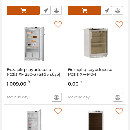
Əczaçılıq soyuducusu
Əczaçılıq soyuducusu
Pozis XF 250-3 (Sadə şüşə)
Pozis XF-140-1
(Tonlaşdırılmış şüşə)
Artikul:
005058026
₼
₼
1 009,00
0,00
Artikul:
005058024
Mövcud deyil
Mövcud deyil