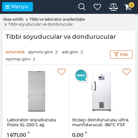
0
Menyu
Əsas səhifə
Tibbi və laborator avadanlıqlar
Tibbi soyuducular və dondurucular
Tibbi soyuducular və dondurucular
avtomatik
qiymətə görə
ada görə
Filtr
reytinqə görə
Laborator soyuducusu
Əczaçı dondurucusu ultra
Pozis XL-250-1, ağ
mənfidərəcəli -86°C FSF
-86V188E
Artikul:
005058104
₼
₼
1 671,00
0,00
Artikul:
024001015