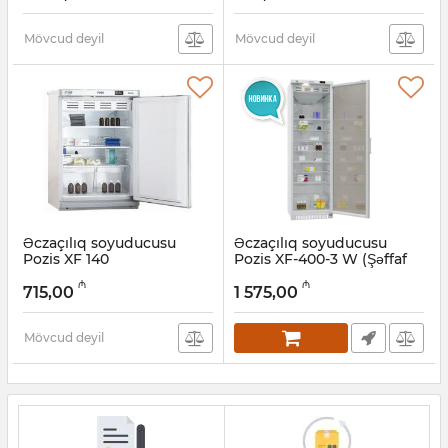
Mövcud deyil
Mövcud deyil
Əczaçılıq soyuducusu
Əczaçılıq soyuducusu
Pozis XF 140
Pozis XF-400-3 W (Şəffaf
şüşə)
Artikul:
005057986
₼
₼
715,00
1 575,00
Artikul:
005057989
Mövcud deyil