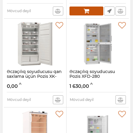
Mövcud deyil
Əczaçılıq soyuducusu qan
Əczaçılıq soyuducusu
saxlama üçün Pozis XK-
Pozis XFD-280
250-1
Artikul:
005058029
₼
₼
0,00
1 630,00
Artikul:
005058030
Mövcud deyil
Mövcud deyil