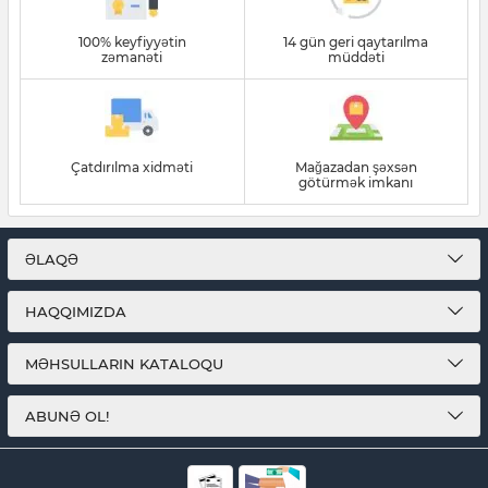
100% keyfiyyətin
14 gün geri qaytarılma
zəmanəti
müddəti
Çatdırılma xidməti
Mağazadan şəxsən
götürmək imkanı
ƏLAQƏ
HAQQIMIZDA
MƏHSULLARIN KATALOQU
ABUNƏ OL!