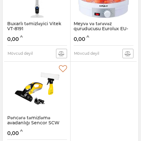
Buxarlı təmizləyici Vitek
Meyvə və tərəvəz
VT-8191
quruducusu Eurolux EU-
FD 1420HW
Artikul:
005038576
₼
₼
0,00
0,00
Artikul:
005038574
Mövcud deyil
Mövcud deyil
Pəncərə təmizləmə
avadanlığı Sencor SCW
3001YL
₼
0,00
Artikul:
005038572