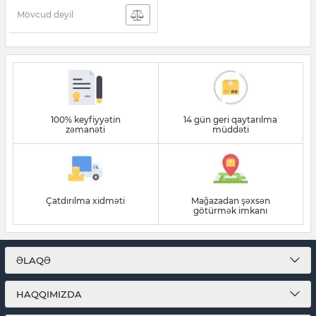
Mövcud deyil
100% keyfiyyətin
14 gün geri qaytarılma
zəmanəti
müddəti
Çatdırılma xidməti
Mağazadan şəxsən
götürmək imkanı
ƏLAQƏ
HAQQIMIZDA