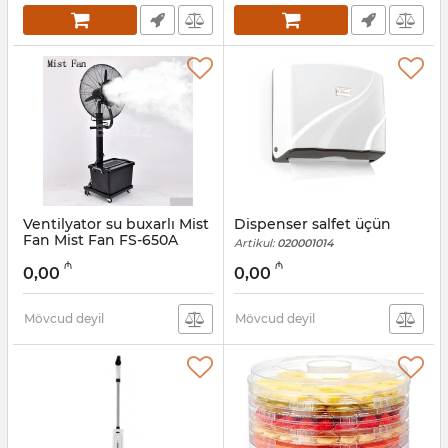
Ventilyator su buxarlı Mist
Dispenser salfet üçün
Fan Mist Fan FS-650A
Artikul:
020001014
Artikul:
12018395
₼
₼
0,00
0,00
Mövcud deyil
Mövcud deyil