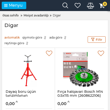
0
Menyu
Əsas səhifə
Məişət avadanlığı
Digər
Digər
avtomatik
qiymətə görə
ada görə
Filtr
reytinqə görə
Dayaq boru üçün
Fırça halqavari Bosch M14
tənzimlənən
0.5x115 mm (2608622106)
Artikul:
017011134
Artikul:
12018419
₼
₼
0,00
0,00