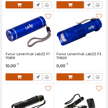
Fənər Levenhuk LabZZ F1
Fənər Levenhuk LabZZ F3
70819
70820
Artikul:
017026298
Artikul:
017026297
₼
₼
10,00
0,00