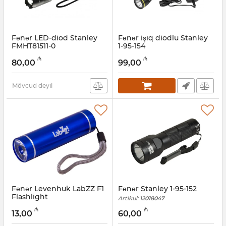
Fənər LED-diod Stanley
Fənər işıq diodlu Stanley
FMHT81511-0
1-95-154
Artikul:
12018049
Artikul:
12018048
₼
₼
80,00
99,00
Mövcud deyil
Fənər Levenhuk LabZZ F1
Fənər Stanley 1-95-152
Flashlight
Artikul:
12018047
Artikul:
017026242
₼
₼
13,00
60,00