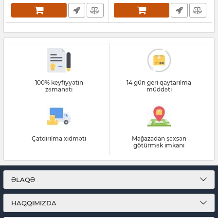
100% keyfiyyətin
14 gün geri qaytarılma
zəmanəti
müddəti
Çatdırılma xidməti
Mağazadan şəxsən
götürmək imkanı
ƏLAQƏ
HAQQIMIZDA