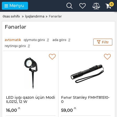
0
Menyu
Əsas səhifə
İşıqlandırma
Fənərlər
Fənərlər
avtomatik
qiymətə görə
ada görə
Filtr
reytinqə görə
LED işığı qazon üçün Modi
Fənər Stanley FMHT81510-
IL0212, 12 W
0
Artikul:
045001198
Artikul:
12018221
₼
₼
16,00
59,00