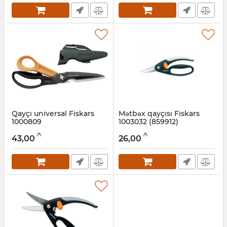
Qayçı universal Fiskars
Mətbəx qayçısı Fiskars
1000809
1003032 (859912)
Artikul:
015008047
Artikul:
015008020
₼
₼
43,00
26,00