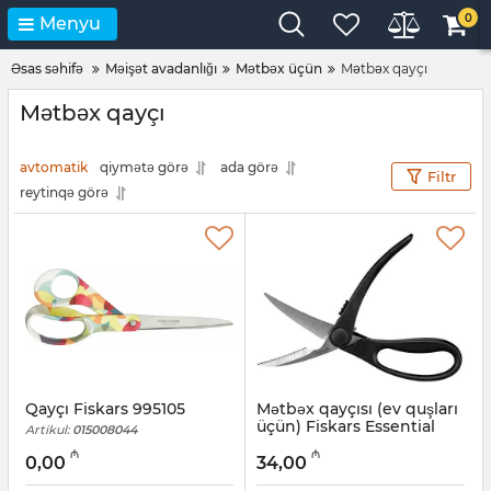
0
Menyu
Əsas səhifə
Məişət avadanlığı
Mətbəx üçün
Mətbəx qayçı
Mətbəx qayçı
avtomatik
qiymətə görə
ada görə
Filtr
reytinqə görə
Qayçı Fiskars 995105
Mətbəx qayçısı (ev quşları
üçün) Fiskars Essential
Artikul:
015008044
(1023819)
₼
₼
0,00
34,00
Artikul:
015008035