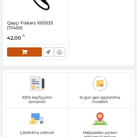
Qayçı Fiskars 1001533
(111450)
Artikul:
014011006
₼
42,00
100% keyfiyyətin
14 gün geri qaytarılma
zəmanəti
müddəti
Çatdırılma xidməti
Mağazadan şəxsən
götürmək imkanı