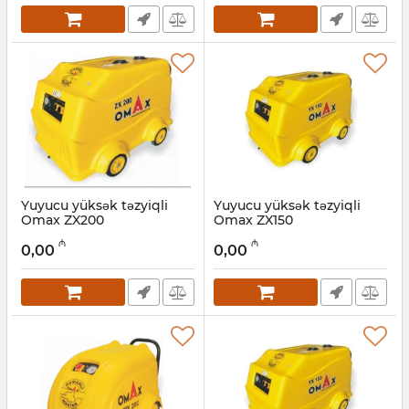
Yuyucu yüksək təzyiqli
Yuyucu yüksək təzyiqli
Omax ZX200
Omax ZX150
Artikul:
017011071
Artikul:
017011070
₼
₼
0,00
0,00