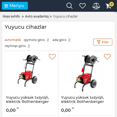
0
Menyu
Əsas səhifə
Avto avadanlıq
Yuyucu cihazlar
Yuyucu cihazlar
avtomatik
qiymətə görə
ada görə
Filtr
reytinqə görə
Yuyucu yüksək təzyiqli,
Yuyucu yüksək təzyiqli,
elektrik Rothenberger
elektrik Rothenberger
HD 13/100 76020
HD 17/190, 76070
₼
₼
0,00
0,00
Artikul:
044001029
Artikul:
044001028