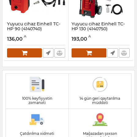
Yuyucu cihaz Einhell TC-
Yuyucu cihaz Einhell TC-
HP 90 (4140740)
HP 130 (4140750)
Artikul:
017011058
Artikul:
017011055
₼
₼
136,00
193,00
100% keyfiyyətin
14 gün geri qaytarılma
zəmanəti
müddəti
Çatdırılma xidməti
Mağazadan şəxsən