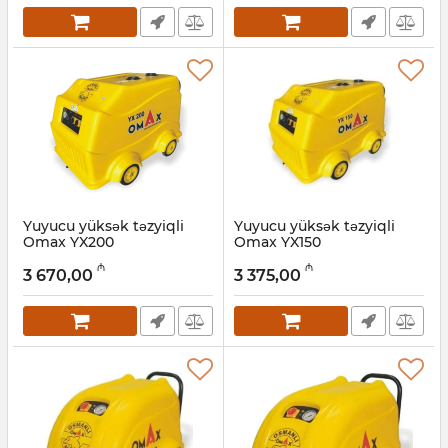
Yuyucu yüksək təzyiqli
Yuyucu yüksək təzyiqli
Omax YX200
Omax YX150
Artikul:
017011064
Artikul:
017011063
₼
₼
3 670,00
3 375,00