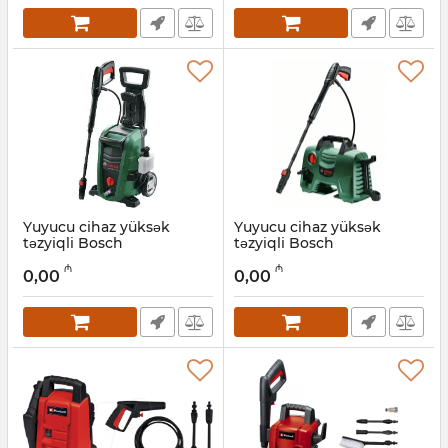
Yuyucu cihaz yüksək
Yuyucu cihaz yüksək
təzyiqli Bosch
təzyiqli Bosch
UniversalAquatak 130
EasyAquatak 120
₼
₼
06008A7B00
06008A7901
0,00
0,00
Artikul:
12018220
Artikul:
12018219