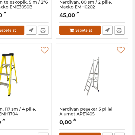
n teleskopik, 5 m / 2*6
Nərdivan, 80 sm / 2 pillə,
Maxko EME3050B
Maxko EMH0202
0001103
Artikul:
010001151
₼
₼
0
45,00
Səbətə at
Səbətə at
, 117 sm / 4 pillə,
Nərdivan peşəkar 5 pilləli
EMH1704
Alumet APE1405
0001106
Artikul:
010001017
₼
₼
0
0,00