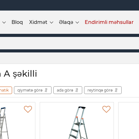
Bloq
Xidmət
Əlaqə
Endirimli məhsullar
A şəkilli
matik
qiymətə görə
ada görə
reytinqə görə