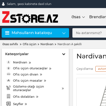
Salam,
şəxsi kabinetə daxil olun
Əsas
Brendlər
Məhsulların kataloqu
Əsas səhifə
Ofis üçün
Nərdivan
Nərdivan A şəkilli
Kateqoriyalar
Nərdivan 
Nərdivan
Ofis üçün oturacaqlar
Çeşidləmə:
avto
Ofis üçün divan
Ofis üçün masalar
Gözləmə otağı üçün
oturacaqlar
Ofis dolabları
Seyflər