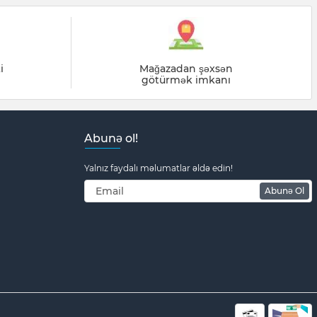
i
Mağazadan şəxsən
götürmək imkanı
Abunə ol!
Yalnız faydalı məlumatlar əldə edin!
Abunə Ol