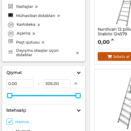
Stellajlar
Mühasibat dolabları
Kartoteka
Nərdivan 12 pill
Açarlıq
Stabilo 124579
Artikul:
010001163
₼
0,00
Poçt qutusu
Dəyişmə otaqlar üçün
dolablar
Səbətə at
Qiymət
-
₼
İstehsalçı
Hamısı
Alumet