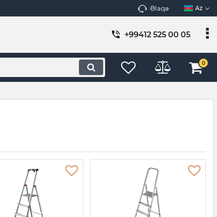
Əlaqə
Az
+99412 525 00 05
0