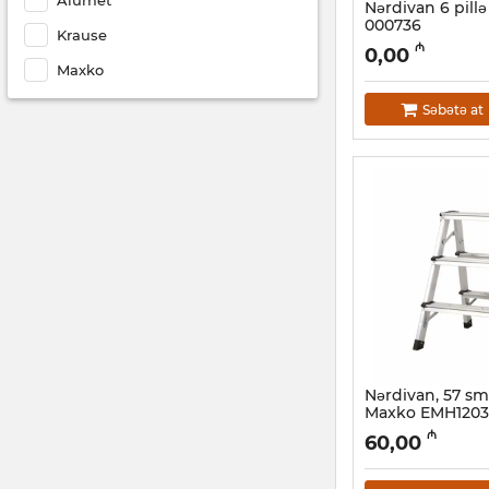
Nərdivan 6 pill
000736
Krause
Artikul:
010001113
₼
0,00
Maxko
Səbətə at
Nərdivan, 57 sm 
Maxko EMH1203
Artikul:
010001101
₼
60,00