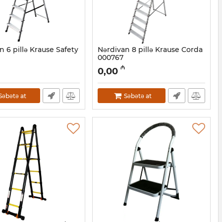
n 6 pillə Krause Safety
Nərdivan 8 pillə Krause Corda
000767
0001161
Artikul:
010001160
₼
0,00
Səbətə at
Səbətə at