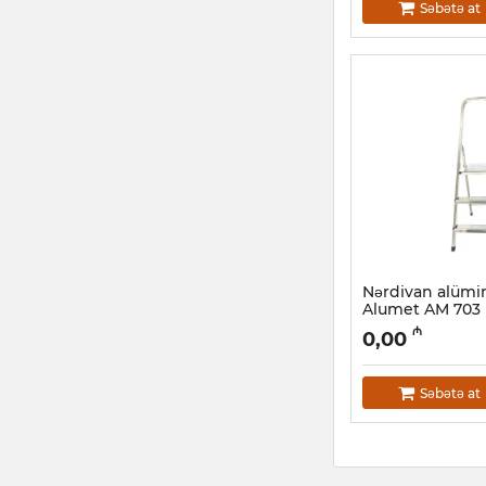
Səbətə at
Nərdivan alümin
Alumet AM 703
Artikul:
010001016
₼
0,00
Səbətə at