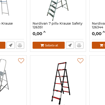
ə Krause
Nərdivan 7 pillə Krause Safety
Nərdiva
126351
126344
Artikul:
010001162
Artikul:
01
₼
₼
0,00
0,00
Səbətə at