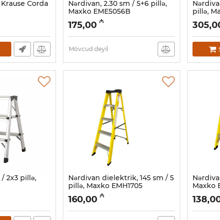
ə Krause Corda
Nərdivan, 2.30 sm / 5+6 pillə,
Nərdiva
Maxko EME5056B
pillə, 
Artikul:
010001152
Artikul:
01
₼
175,00
305,0
Mövcud deyil
/ 2x3 pillə,
Nərdivan dielektrik, 145 sm / 5
Nərdivan
pillə, Maxko EMH1705
Maxko 
Artikul:
010001090
Artikul:
01
₼
160,00
138,0