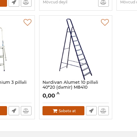
Mövcud deyil
Mövcud d
ium 3 pilləli
Nərdivan Alumet 10 pilləli
40*20 (dəmir) M8410
Artikul:
010001015
₼
0,00
Səbətə at