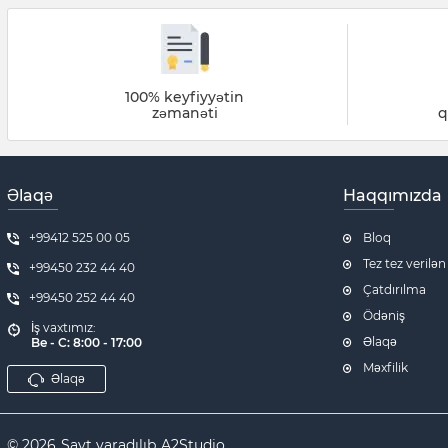
100% keyfiyyətin
zəmanəti
q
Əlaqə
Haqqımızda
+99412 525 00 05
Bloq
Tez tez verilən
+99450 232 44 40
Çatdırılma
+99450 252 44 40
Ödəniş
İş vaxtımız:
Əlaqə
Be - C: 8:00 - 17:00
Məxfilik
Əlaqə
© 2026
Sayt yaradılıb
A2Studio