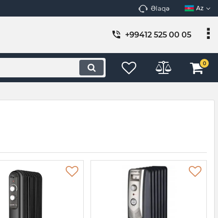
Əlaqə
Az
+99412 525 00 05
0