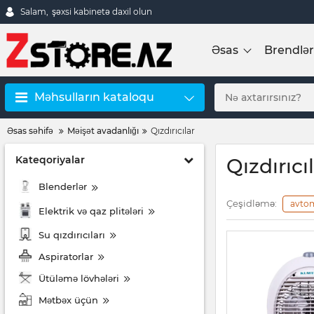
Salam,
şəxsi kabinetə daxil olun
Əsas
Brendlər
Məhsulların kataloqu
Əsas səhifə
Məişət avadanlığı
Qızdırıcılar
Kateqoriyalar
Qızdırıcı
Blenderlər
Çeşidləmə:
avto
Elektrik və qaz plitələri
Su qızdırıcıları
Aspiratorlar
Ütüləmə lövhələri
Mətbəx üçün