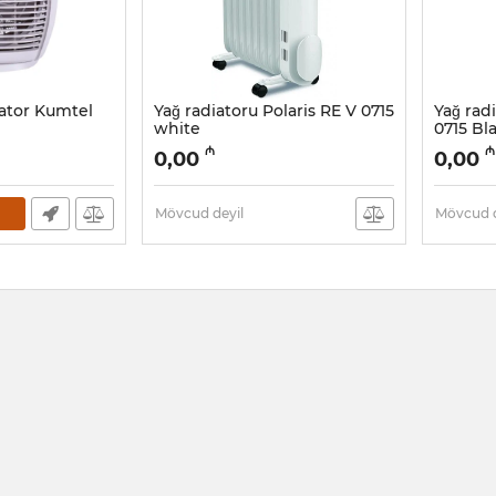
yator Kumtel
Yağ radiatoru Polaris RE V 0715
Yağ rad
white
0715 Bl
Artikul:
005038563
Artikul:
0
₼
₼
0,00
0,00
Mövcud deyil
Mövcud d