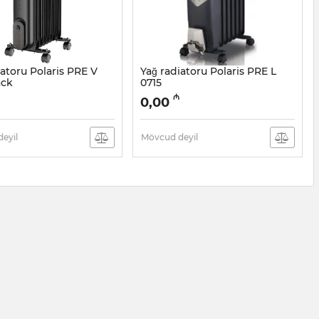
iatoru Polaris PRE V
Yağ radiatoru Polaris PRE L
ack
0715
05038562
Artikul:
005038561
₼
0,00
eyil
Mövcud deyil