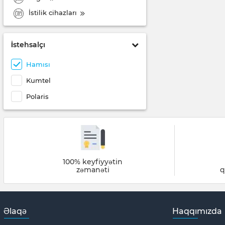
İstilik cihazları
İstehsalçı
Hamısı
Kumtel
Polaris
100% keyfiyyətin
zəmanəti
q
Əlaqə
Haqqımızda