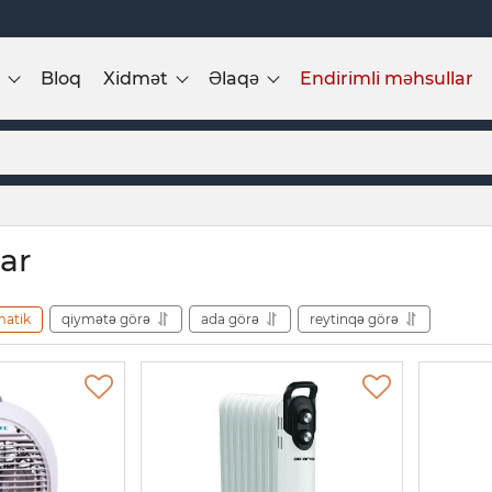
Bloq
Xidmət
Əlaqə
Endirimli məhsullar
lar
matik
qiymətə görə
ada görə
reytinqə görə