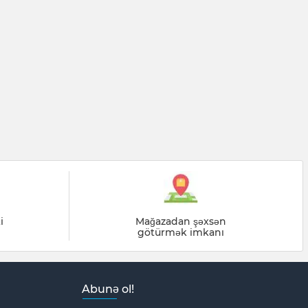
i
Mağazadan şəxsən
götürmək imkanı
Abunə ol!