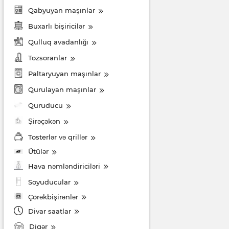
Qabyuyan maşınlar
Buxarlı bişiricilər
Qulluq avadanlığı
Tozsoranlar
Paltaryuyan maşınlar
Qurulayan maşınlar
Quruducu
Şirəçəkən
Tosterlər və qrillər
Ütülər
Hava nəmləndiriciləri
Soyuducular
Çörəkbişirənlər
Divar saatlar
Digər