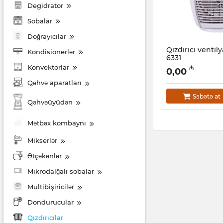
Degidrator
Sobalar
Doğrayıcılar
Qızdırıcı ventil
Kondisionerlər
6331
Konvektorlar
Artikul:
014001010
₼
0,00
Qəhvə aparatları
Səbətə at
Qəhvəüyüdən
Mətbəx kombaynı
Mikserlər
Ətçəkənlər
Mikrodalğalı sobalar
Multibişiricilər
Dondurucular
Qızdırıcılar