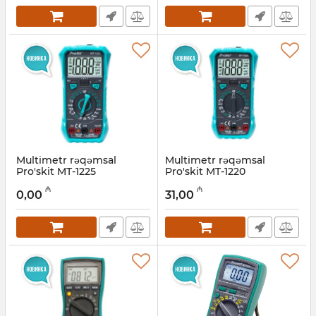
Multimetr rəqəmsal
Multimetr rəqəmsal
Pro'skit MT-1225
Pro'skit MT-1220
Artikul:
027001022
Artikul:
027001023
₼
₼
0,00
31,00