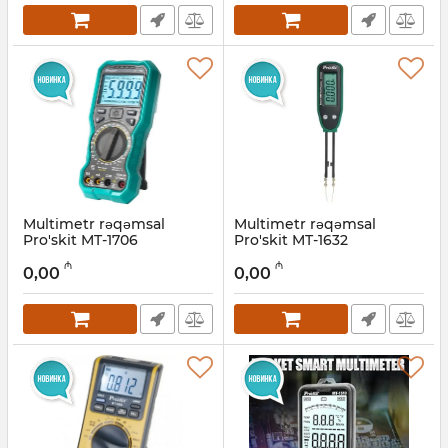
Multimetr rəqəmsal
Multimetr rəqəmsal
Pro'skit MT-1706
Pro'skit MT-1632
Artikul:
027001004
Artikul:
027001005
₼
₼
0,00
0,00