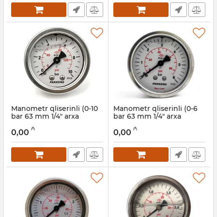
Manometr qliserinli (0-10
Manometr qliserinli (0-6
bar 63 mm 1/4" arxa
bar 63 mm 1/4" arxa
bağlantı) Pakkens
bağlantı) Pakkens
₼
₼
0631001207
0631001206
0,00
0,00
Artikul:
006001223
Artikul:
006001222