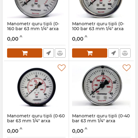
Manometr quru tipli (0-
Manometr quru tipli (0-
160 bar 63 mm 1/4" arxa
100 bar 63 mm 1/4" arxa
bağlantı) Pakkens
bağlantı) Pakkens
₼
₼
0631000213
0631000212
0,00
0,00
Artikul:
006001208
Artikul:
006001207
Manometr quru tipli (0-60
Manometr quru tipli (0-40
bar 63 mm 1/4" arxa
bar 63 mm 1/4" arxa
bağlantı) Pakkens
bağlantı) Pakkens
₼
₼
0631000211
0631000210
0,00
0,00
Artikul:
006001206
Artikul:
006001205