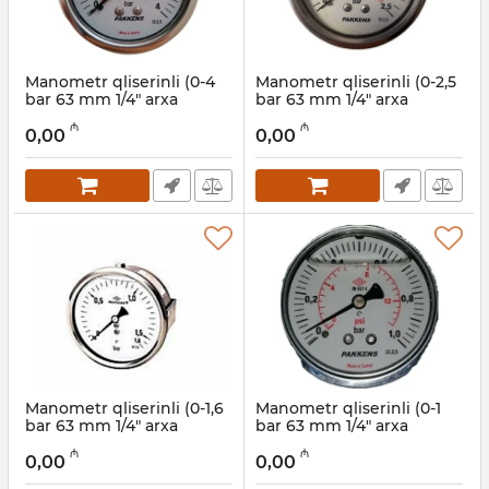
Manometr qliserinli (0-4
Manometr qliserinli (0-2,5
bar 63 mm 1/4" arxa
bar 63 mm 1/4" arxa
bağlantı) Pakkens
bağlantı) Pakkens
₼
₼
0631001205
0631001204
0,00
0,00
Artikul:
006001221
Artikul:
006001220
Manometr qliserinli (0-1,6
Manometr qliserinli (0-1
bar 63 mm 1/4" arxa
bar 63 mm 1/4" arxa
bağlantı) Pakkens
bağlantı) Pakkens
₼
₼
0631001203
0631001202
0,00
0,00
Artikul:
006001219
Artikul:
006001218