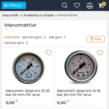
0
Menyu
Əsas səhifə
Avadanlıq və cihazlar
Manometrlər
Manometrlər
avtomatik
qiymətə görə
ada görə
Filtr
reytinqə görə
Manometr qliserinli (0-25
Manometr qliserinli (0-16
bar 63 mm 1/4" arxa
bar 63 mm 1/4" arxa
bağlantı) Pakkens
bağlantı) Pakkens
₼
₼
0631001209
0631001208
0,00
0,00
Artikul:
006001225
Artikul:
006001224