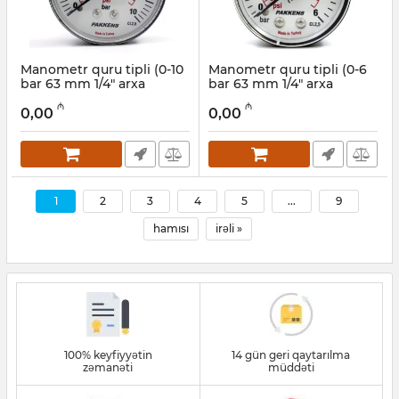
Manometr quru tipli (0-10
Manometr quru tipli (0-6
bar 63 mm 1/4" arxa
bar 63 mm 1/4" arxa
bağlantı) Pakkens
bağlantı) Pakkens
₼
₼
0631000207
0631000206
0,00
0,00
Artikul:
006001202
Artikul:
006001201
1
2
3
4
5
...
9
hamısı
irəli »
100% keyfiyyətin
14 gün geri qaytarılma
zəmanəti
müddəti