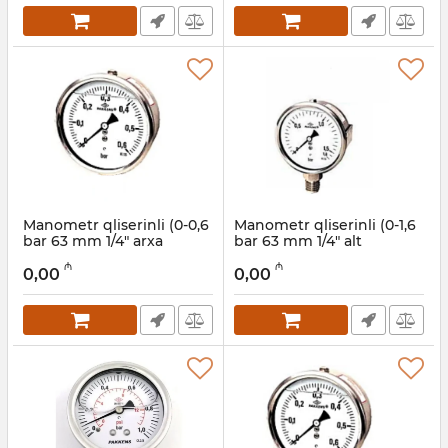
Manometr qliserinli (0-0,6
Manometr qliserinli (0-1,6
bar 63 mm 1/4" arxa
bar 63 mm 1/4" alt
bağlantı) Pakkens
bağlantı) Pakkens
₼
₼
0631001201
0631001103
0,00
0,00
Artikul:
006001217
Artikul:
006001215