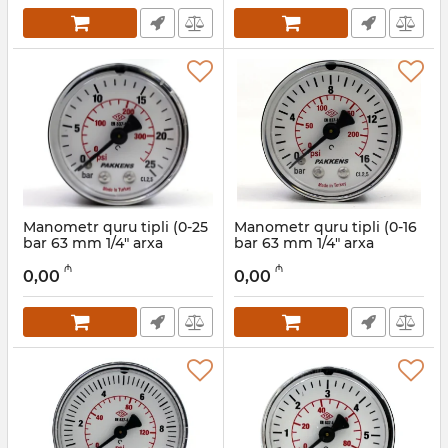
Manometr quru tipli (0-25
Manometr quru tipli (0-16
bar 63 mm 1/4" arxa
bar 63 mm 1/4" arxa
bağlantı) Pakkens
bağlantı) Pakkens
₼
₼
0631000209
0631000208
0,00
0,00
Artikul:
006001204
Artikul:
006001203