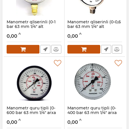
Manometr qliserinli (0-1
Manometr qliserinli (0-0,6
bar 63 mm 1/4" alt
bar 63 mm 1/4" alt
bağlantı) Pakkens
bağlantı) Pakkens
₼
₼
0631001102
0631001101
0,00
0,00
Artikul:
006001214
Artikul:
006001213
Manometr quru tipli (0-
Manometr quru tipli (0-
600 bar 63 mm 1/4" arxa
400 bar 63 mm 1/4" arxa
bağlantı) Pakkens
bağlantı) Pakkens
₼
₼
0631000218
0631000217
0,00
0,00
Artikul:
006001212
Artikul:
006001211