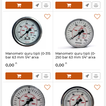
Manometr quru tipli (0-315
Manometr quru tipli (0-
bar 63 mm 1/4" arxa
250 bar 63 mm 1/4" arxa
bağlantı) Pakkens
bağlantı) Pakkens
₼
₼
0631000216
0631000214
0,00
0,00
Artikul:
006001210
Artikul:
006001209