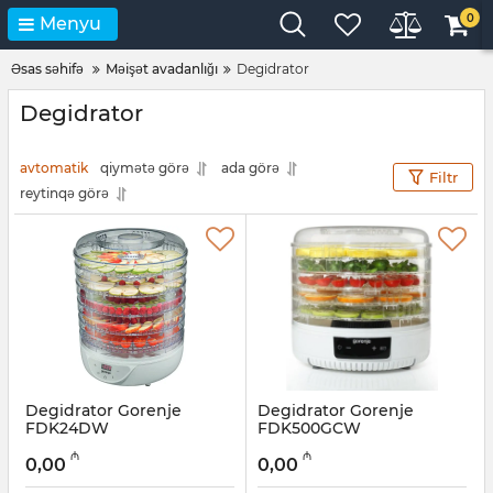
0
Menyu
Əsas səhifə
Məişət avadanlığı
Degidrator
Degidrator
avtomatik
qiymətə görə
ada görə
Filtr
reytinqə görə
Degidrator Gorenje
Degidrator Gorenje
FDK24DW
FDK500GCW
Artikul:
005038282
Artikul:
005038281
₼
₼
0,00
0,00