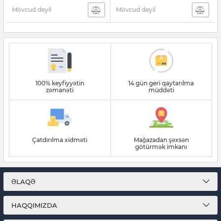
Mövcud deyil
Mövcud deyil
100% keyfiyyətin
14 gün geri qaytarılma
zəmanəti
müddəti
Çatdırılma xidməti
Mağazadan şəxsən
götürmək imkanı
ƏLAQƏ
HAQQIMIZDA