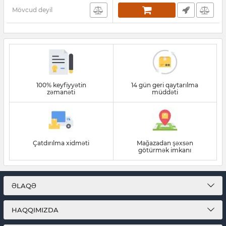
Mövcud deyil
100% keyfiyyətin
14 gün geri qaytarılma
zəmanəti
müddəti
Çatdırılma xidməti
Mağazadan şəxsən
götürmək imkanı
ƏLAQƏ
HAQQIMIZDA