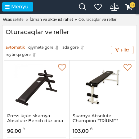
0
Menyu
Əsas səhifə
İdman və aktiv istirahət
Oturacaqlar və rəflər
Oturacaqlar və rəflər
avtomatik
qiymətə görə
ada görə
Filtr
reytinqə görə
Press üçün skamya
Skamya Absolute
Absolute Bench düz arxa
Champion "TRİUMF"
dayaq ilə
Artikul:
001002014
₼
₼
96,00
103,00
Artikul:
001002015