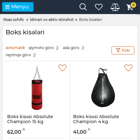
0
Menyu
Əsas səhifə
İdman və aktiv istirahət
Boks kisələri
Boks kisələri
avtomatik
qiymətə görə
ada görə
Filtr
reytinqə görə
Boks kisəsi Absolute
Boks kisəsi Absolute
Champion 15 kg
Champion 4 kg
Artikul:
001002013
Artikul:
001002012
₼
₼
62,00
41,00