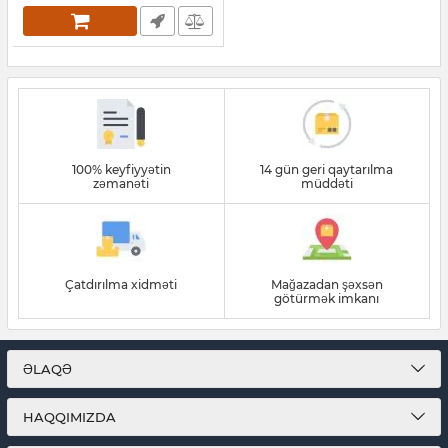
100% keyfiyyətin
14 gün geri qaytarılma
zəmanəti
müddəti
Çatdırılma xidməti
Mağazadan şəxsən
götürmək imkanı
ƏLAQƏ
HAQQIMIZDA