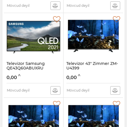
Mövcud deyil
Mövcud deyil
Televizor Samsung
Televizor 43" Zimmer ZM-
QE43Q60ABUXRU
U4399
Artikul:
12011243
Artikul:
12011242
₼
₼
0,00
0,00
Mövcud deyil
Mövcud deyil