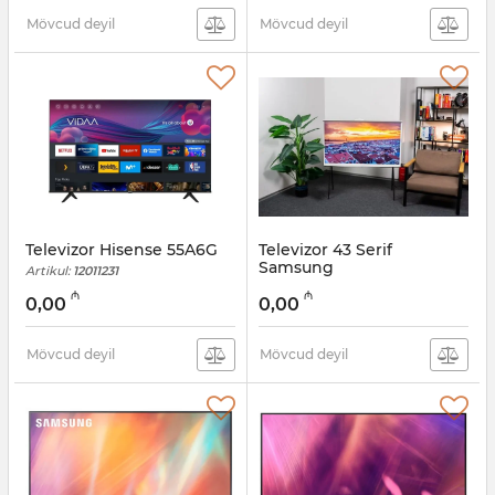
Mövcud deyil
Mövcud deyil
Televizor Hisense 55A6G
Televizor 43 Serif
Samsung
Artikul:
12011231
QE43LS01TBUXRU
₼
₼
0,00
0,00
Artikul:
12011230
Mövcud deyil
Mövcud deyil