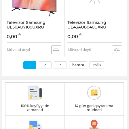
Televizor Samsung
Televizor Samsung
UE50AU7100UXRU
UE43AU8040UXRU
Artikul:
12011223
Artikul:
12011222
₼
₼
0,00
0,00
Mövcud deyil
Mövcud deyil
1
2
3
hamısı
irəli »
100% keyfiyyətin
14 gün geri qaytarılma
zəmanəti
müddəti