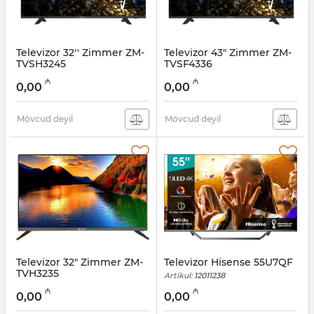
Televizor 32'' Zimmer ZM-
Televizor 43" Zimmer ZM-
TVSH3245
TVSF4336
Artikul:
12011241
Artikul:
12011240
₼
₼
0,00
0,00
Mövcud deyil
Mövcud deyil
Televizor 32" Zimmer ZM-
Televizor Hisense 55U7QF
TVH3235
Artikul:
12011238
Artikul:
12011239
₼
₼
0,00
0,00