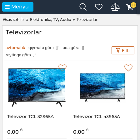
0
Menyu
Əsas səhifə
Elektronika, TV, Audio
Televizorlar
Televizorlar
avtomatik
qiymətə görə
ada görə
Filtr
reytinqə görə
Televizor TCL 32S65A
Televizor TCL 43S65A
₼
₼
0,00
0,00