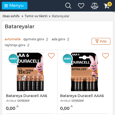
0
Menyu
Əsas səhifə
Təmir və tikinti
Batareyalar
Batareyalar
avtomatik
qiymətə görə
ada görə
Filtr
reytinqə görə
Batareya Duracell AA6
Batareya Duracell AAA6
Artikul:
12018269
Artikul:
12018268
₼
₼
0,00
0,00