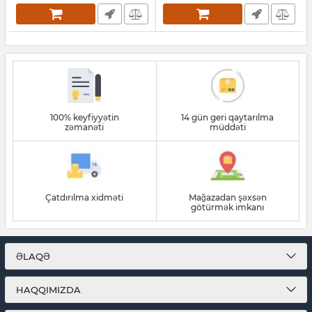
100% keyfiyyətin
14 gün geri qaytarılma
zəmanəti
müddəti
Çatdırılma xidməti
Mağazadan şəxsən
götürmək imkanı
ƏLAQƏ
HAQQIMIZDA