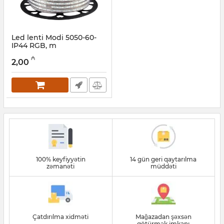
Led lenti Modi 5050-60-
IP44 RGB, m
Artikul:
045001001
₼
2,00
100% keyfiyyətin
14 gün geri qaytarılma
zəmanəti
müddəti
Çatdırılma xidməti
Mağazadan şəxsən
götürmək imkanı