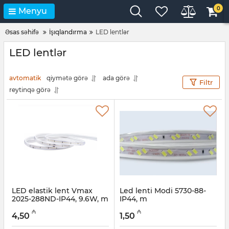
0
Menyu
Əsas səhifə
İşıqlandırma
LED lentlər
LED lentlər
avtomatik
qiymətə görə
ada görə
Filtr
reytinqə görə
LED elastik lent Vmax
Led lenti Modi 5730-88-
2025-288ND-IP44, 9.6W, m
IP44, m
Artikul:
045001193
Artikul:
045001004
₼
₼
4,50
1,50