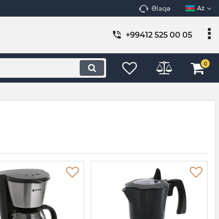
Əlaqə
Az
+99412 525 00 05
0