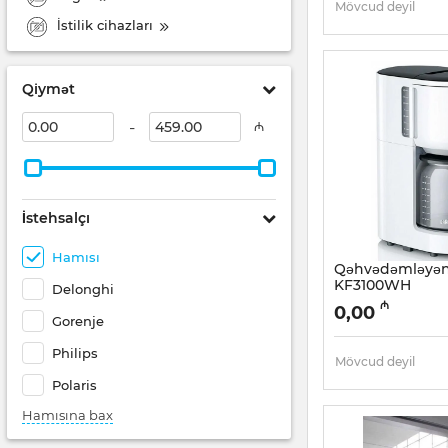
Mövcud deyil
İstilik cihazları
Qiymət
-
₼
İstehsalçı
Hamısı
Qəhvədəmləyən
KF3100WH
Delonghi
Artikul:
005038480
₼
0,00
Gorenje
Philips
Mövcud deyil
Polaris
Hamısına bax