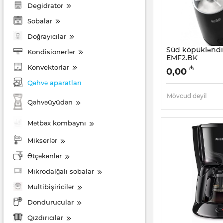
Degidrator
Sobalar
Doğrayıcılar
Süd köpükləndi
Kondisionerlər
EMF2.BK
Konvektorlar
Artikul:
005038512
₼
0,00
Qəhvə aparatları
Mövcud deyil
Qəhvəüyüdən
Mətbəx kombaynı
Mikserlər
Ətçəkənlər
Mikrodalğalı sobalar
Multibişiricilər
Dondurucular
Qızdırıcılar