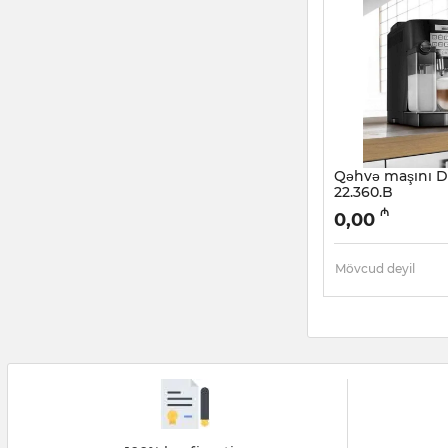
Qəhvə maşını 
22.360.B
Artikul:
005038476
₼
0,00
Mövcud deyil