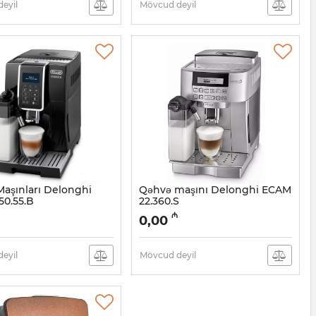
eyil
Mövcud deyil
aşınları Delonghi
Qəhvə maşını Delonghi ECAM
0.55.B
22.360.S
05038478
Artikul:
005038477
₼
0,00
eyil
Mövcud deyil