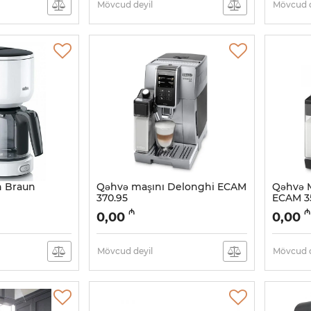
Mövcud deyil
Mövcud d
 Braun
Qəhvə maşını Delonghi ECAM
Qəhvə M
370.95
ECAM 35
Artikul:
005038479
Artikul:
0
₼
₼
0,00
0,00
Mövcud deyil
Mövcud d