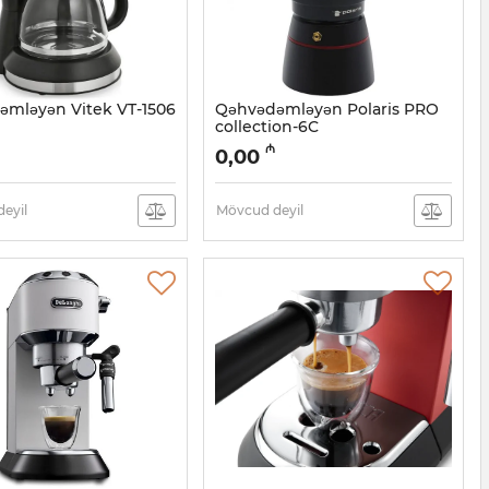
əmləyən Vitek VT-1506
Qəhvədəmləyən Polaris PRO
collection-6C
05038490
Artikul:
005038489
₼
0,00
eyil
Mövcud deyil