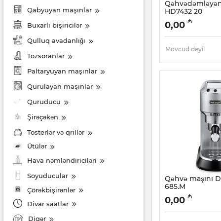
Qəhvədəmləyən 
Qabyuyan maşınlar
HD7432 20
Artikul:
005038488
₼
0,00
Buxarlı bişiricilər
Qulluq avadanlığı
Mövcud deyil
Tozsoranlar
Paltaryuyan maşınlar
Qurulayan maşınlar
Quruducu
Şirəçəkən
Tosterlər və qrillər
Ütülər
Hava nəmləndiriciləri
Soyuducular
Qəhvə maşını D
685.M
Çörəkbişirənlər
Artikul:
005038484
₼
0,00
Divar saatlar
Digər