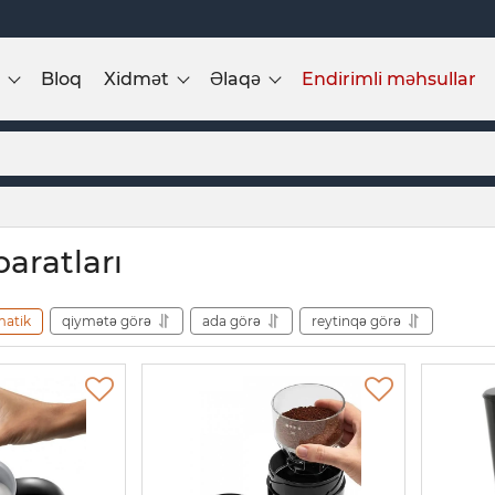
Bloq
Xidmət
Əlaqə
Endirimli məhsullar
aratları
matik
qiymətə görə
ada görə
reytinqə görə