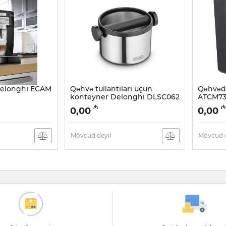
Delonghi ECAM
Qəhvə tullantıları üçün
Qəhvəd
konteyner Delonghi DLSC062
ATCM73
Artikul:
005038420
Artikul:
0
₼
₼
0,00
0,00
Mövcud deyil
Mövcud d