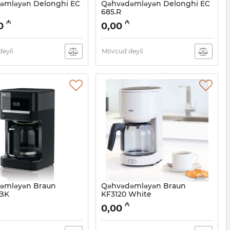
əmləyən Delonghi EC
Qəhvədəmləyən Delonghi EC
685.R
05038486
Artikul:
005038485
₼
₼
0
0,00
eyil
Mövcud deyil
əmləyən Braun
Qəhvədəmləyən Braun
BK
KF3120 White
05038482
Artikul:
005038481
₼
0,00