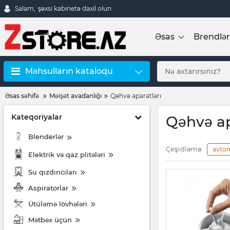
Salam,
şəxsi kabinetə daxil olun
Əsas
Brendlər
Məhsulların kataloqu
Əsas səhifə
Məişət avadanlığı
Qəhvə aparatları
Kateqoriyalar
Qəhvə ap
Blenderlər
Çeşidləmə:
avto
Elektrik və qaz plitələri
Su qızdırıcıları
Aspiratorlar
Ütüləmə lövhələri
Mətbəx üçün