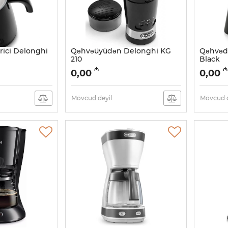
rici Delonghi
Qəhvəüyüdən Delonghi KG
Qəhvəd
210
Black
Artikul:
005038491
Artikul:
0
₼
₼
0,00
0,00
Mövcud deyil
Mövcud d