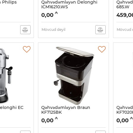
Philips
Qəhvədəmləyən Delonghi
Qəhvəd
ICM16210.WS
685.W
Artikul:
005038487
Artikul:
0
₼
0,00
459,0
Mövcud deyil
Mövcud d
elonghi EC
Qəhvədəmləyən Braun
Qəhvəd
KF7125BK
KF7020
Artikul:
005038483
Artikul:
0
₼
₼
0,00
0,00