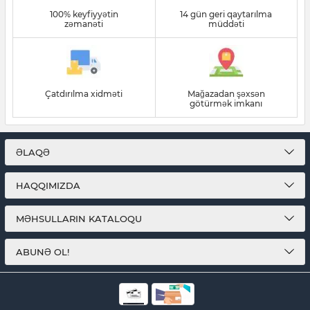
100% keyfiyyətin
14 gün geri qaytarılma
zəmanəti
müddəti
Çatdırılma xidməti
Mağazadan şəxsən
götürmək imkanı
ƏLAQƏ
HAQQIMIZDA
MƏHSULLARIN KATALOQU
ABUNƏ OL!