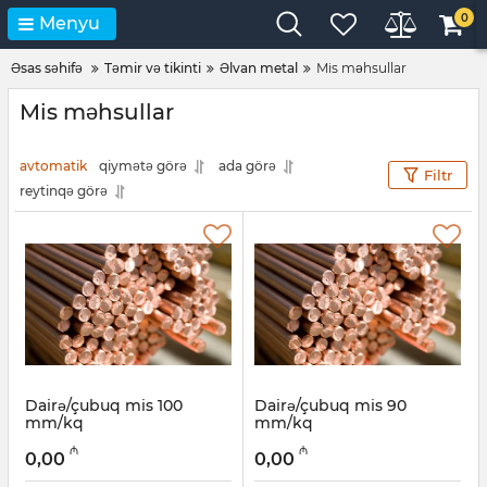
0
Menyu
Əsas səhifə
Təmir və tikinti
Əlvan metal
Mis məhsullar
Mis məhsullar
avtomatik
qiymətə görə
ada görə
Filtr
reytinqə görə
Dairə/çubuq mis 100
Dairə/çubuq mis 90
mm/kq
mm/kq
Artikul:
030001027
Artikul:
030001026
₼
₼
0,00
0,00