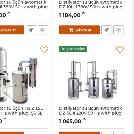
ator su üçün avtomatik
Distilyator su üçün avtomatik
II 380V 50Hz with plug
DZ-10LIII 380V 50Hz with plug
5001029
Artikul:
015001028
₼
₼
,00
1 184,00
Səbətə at
Səbətə at
Ən çox satılan
tor su üçün HS.Z11.5L
Distilyator su üçün avtomatik
 Hz with plug, ŞS 5L
DZ-5LIII 220V 50 Hz with plug
5001024
Artikul:
015001027
₼
₼
0
1 065,00