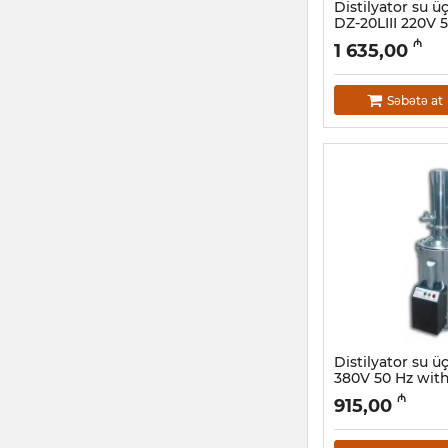
Distilyator su 
DZ-20LIII 220V 
Artikul:
015001031
₼
1 635,00
Səbətə at
Distilyator su ü
380V 50 Hz with
Artikul:
015001026
₼
915,00