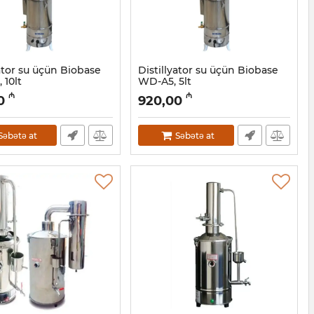
yator su üçün Biobase
Distillyator su üçün Biobase
 10lt
WD-A5, 5lt
018500
Artikul:
12018499
₼
₼
0
920,00
Səbətə at
Səbətə at