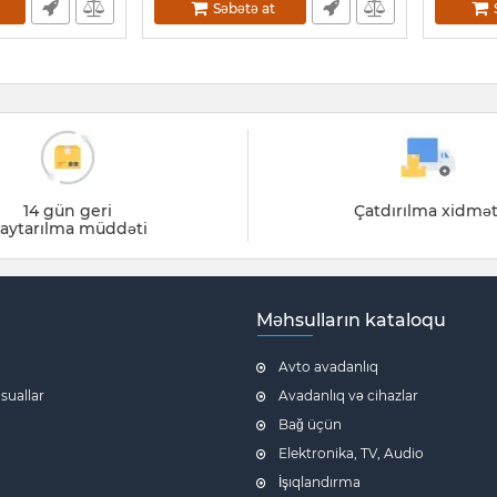
Səbətə at
14 gün geri
Çatdırılma xidmət
aytarılma müddəti
Məhsulların kataloqu
Avto avadanlıq
 suallar
Avadanlıq və cihazlar
Bağ üçün
Elektronika, TV, Audio
İşıqlandırma