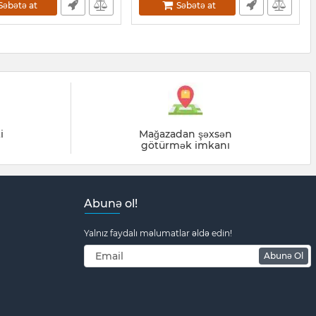
Səbətə at
Səbətə at
i
Mağazadan şəxsən
götürmək imkanı
Abunə ol!
Yalnız faydalı məlumatlar əldə edin!
Abunə Ol