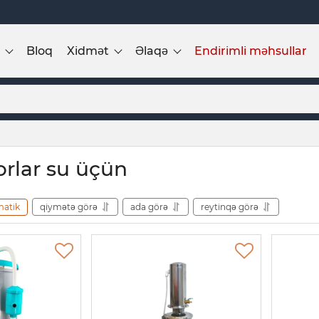
Bloq
Xidmət
Əlaqə
Endirimli məhsullar
orlar su üçün
matik
qiymətə görə
ada görə
reytinqə görə