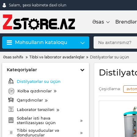
Salam,
şəxsi kabinetə daxil olun
Əsas
Brendlər
Məhsulların kataloqu
Əsas səhifə
Tibbi və laborator avadanlıqlar
Distilyatorlar su üçün
Kateqoriyalar
Distilyat
Distilyatorlar su üçün
Çeşidləmə:
avto
Kolba qızdırıcılar
Qarışdırıcılar
Laborator tərəziləri
Sobalar isti hava
sterilizasiyası üçün
Tibbi soyuducular və
dondurucular