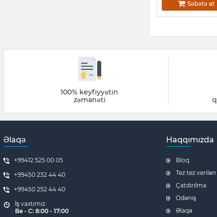
Səbətə at
100% keyfiyyətin
zəmanəti
q
Əlaqə
Haqqımızda
+99412 525 00 05
Bloq
Tez tez verilən
+99450 232 44 40
Çatdırılma
+99450 252 44 40
Ödəniş
İş vaxtımız:
Əlaqə
Be - C: 8:00 - 17:00