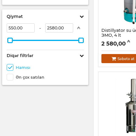
Qiymət
-
₼
Distillyator su
ЭМО, 4 lt
Artikul:
12018502
₼
2 580,00
Diqər filtrlər
Səbətə at
Hamısı
Ən çox satılan