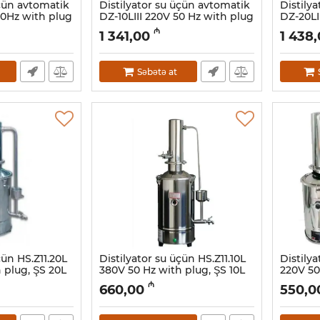
üçün avtomatik
Distilyator su üçün avtomatik
Distily
50Hz with plug
DZ-10LIII 220V 50 Hz with plug
DZ-20LI
Artikul:
015001030
Artikul:
01
₼
1 341,00
1 438
Səbətə at
çün HS.Z11.20L
Distilyator su üçün HS.Z11.10L
Distilya
 plug, ŞS 20L
380V 50 Hz with plug, ŞS 10L
220V 50
Artikul:
015001025
Artikul:
01
₼
660,00
550,0