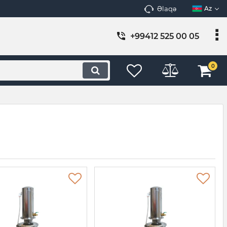
Əlaqə
Az
+99412 525 00 05
0