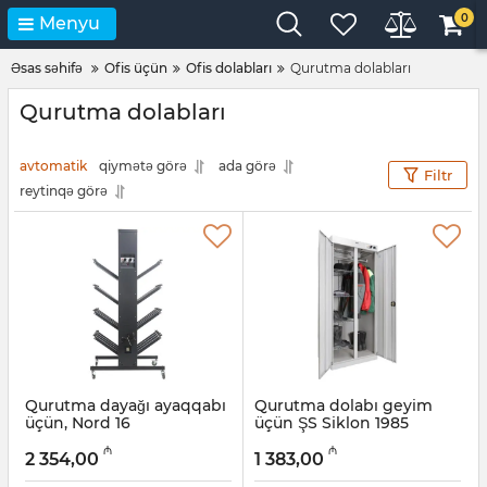
0
Menyu
Əsas səhifə
Ofis üçün
Ofis dolabları
Qurutma dolabları
Qurutma dolabları
avtomatik
qiymətə görə
ada görə
Filtr
reytinqə görə
Qurutma dayağı ayaqqabı
Qurutma dolabı geyim
üçün, Nord 16
üçün ŞS Siklon 1985
Artikul:
032001191
Artikul:
032001190
₼
₼
2 354,00
1 383,00