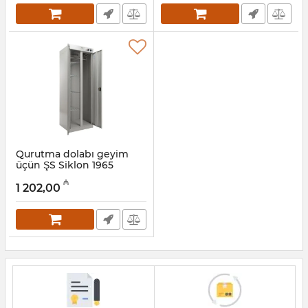
Qurutma dolabı geyim
üçün ŞS Siklon 1965
Artikul:
032001189
₼
1 202,00