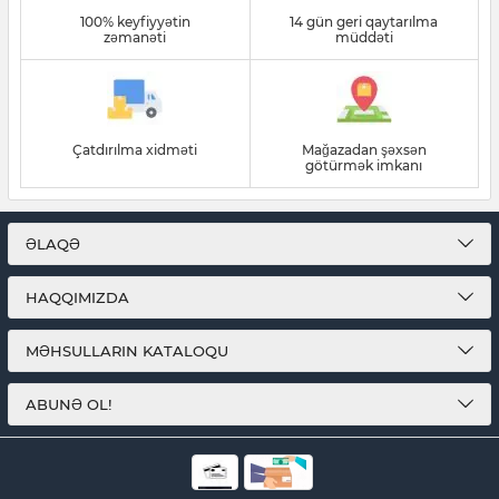
100% keyfiyyətin
14 gün geri qaytarılma
zəmanəti
müddəti
Çatdırılma xidməti
Mağazadan şəxsən
götürmək imkanı
ƏLAQƏ
HAQQIMIZDA
MƏHSULLARIN KATALOQU
ABUNƏ OL!