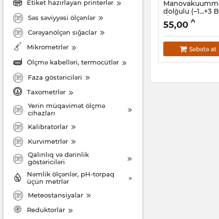
Etiket hazırlayan printerlər
Manovakuummet
dolğulu (–1...+3
Səs səviyyəsi ölçənlər
1/4")
₼
55,00
Artikul:
12018521
Cərəyanölçən sığaclar
Mikrometrlər
Səbətə at
Ölçmə kabelləri, termocütlər
Faza göstəriciləri
Taxometrlər
Yerin müqavimət ölçmə
cihazları
Kalibratorlar
Kurvimetrlər
Qalınlıq və dərinlik
göstəriciləri
Nəmlik ölçənlər, рН-torpaq
üçün metrlər
Meteostansiyalar
Reduktorlar