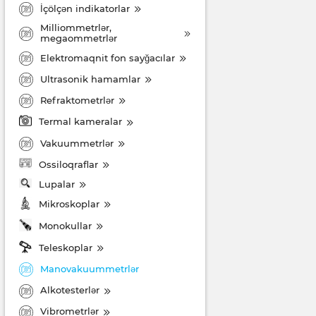
İçölçən indikatorlar
Milliommetrlər,
megaommetrlər
Elektromaqnit fon sayğacılar
Ultrasonik hamamlar
Refraktometrlər
Termal kameralar
Vakuummetrlər
Ossiloqraflar
Lupalar
Mikroskoplar
Monokullar
Teleskoplar
Manovakuummetrlər
Alkotesterlər
Vibrometrlər