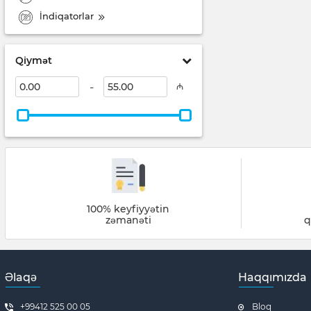
İndiqatorlar
Qiymət
-
₼
100% keyfiyyətin
zəmanəti
q
Əlaqə
Haqqımızda
+99412 525 00 05
Bloq