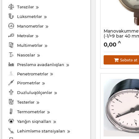
Tərəzilər
Lüksmetrlər
Manometrlər
Manovakummetr 
Metrələr
(-1/+9 bar 40 mm
bağlantı) Pakk
₼
0,00
Multimetrlər
Artikul:
006001132
Nasoslar
Səbətə at
Presləmə avadanlıqları
Penetrometrlər
Pirometrlər
Duzluluqölçənlər
Testerlər
Termometrlər
Yanğın siqnalları
Lehimləmə stansiyaları