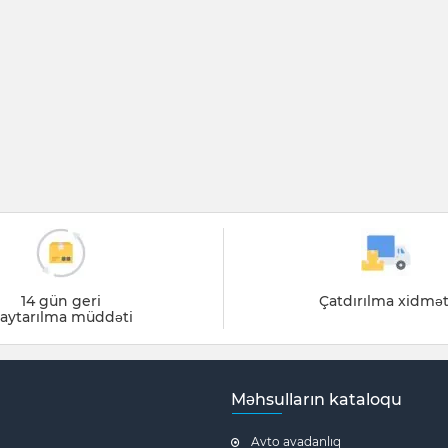
14 gün geri
Çatdırılma xidmət
aytarılma müddəti
Məhsulların kataloqu
Avto avadanlıq