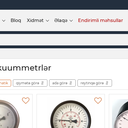
Bloq
Xidmət
Əlaqə
Endirimli məhsullar
kuummetrlər
matik
qiymətə görə
ada görə
reytinqə görə