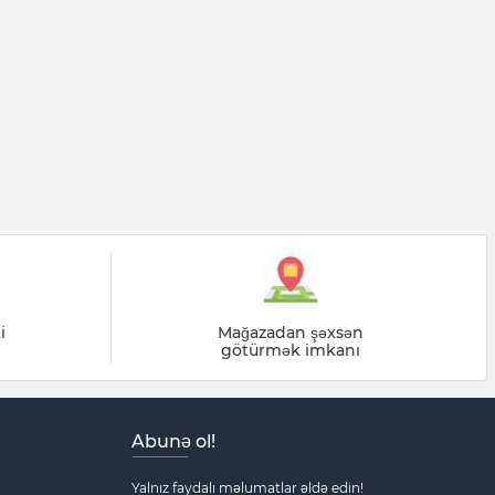
i
Mağazadan şəxsən
götürmək imkanı
Abunə ol!
Yalnız faydalı məlumatlar əldə edin!