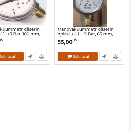
kuummetr qliserin
Manovakuummetr qliserin
(-1...+3 Bar, 100 mm,
dolğulu (–1...+5 Bar, 63 mm,
1/4")
₼
₼
55,00
018524
Artikul:
12018522
Səbətə at
Səbətə at