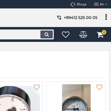
Əlaqə
Az
+99412 525 00 05
0