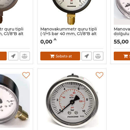
quru tipli
Manovakummetr quru tipli
Manova
, G1/8"B alt
(-1/+5 bar 40 mm, G1/8"B alt
dolğulu 
ens 0402000107
bağlantı) Pakkens
1/2")
₼
0,00
55,00
0402000106
Artikul:
12
Artikul:
006001131
Səbətə at