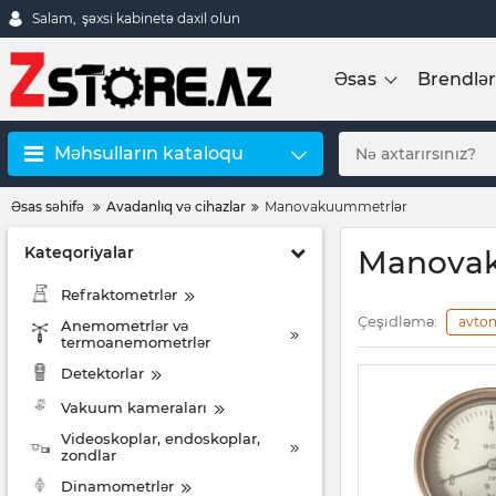
Salam,
şəxsi kabinetə daxil olun
Əsas
Brendlər
Məhsulların kataloqu
Əsas səhifə
Avadanlıq və cihazlar
Manovakuummetrlər
Kateqoriyalar
Manova
Refraktometrlər
Çeşidləmə:
avto
Anemometrlər və
termoanemometrlər
Detektorlar
Vakuum kameraları
Videoskoplar, endoskoplar,
zondlar
Dinamometrlər