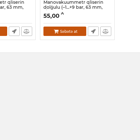
r qliserin
Manovakuummetr qliserin
 Bar, 63 mm,
dolğulu (–1...+9 bar, 63 mm,
1/4")
₼
55,00
Artikul:
12018520
Səbətə at