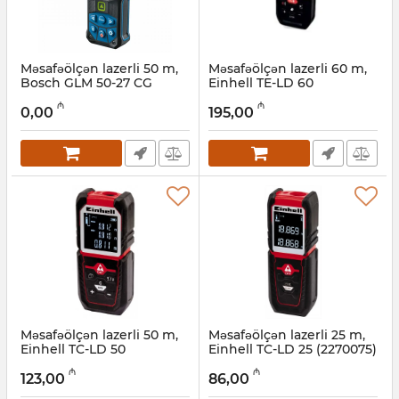
Məsafəölçən lazerli 50 m,
Məsafəölçən lazerli 60 m,
Bosch GLM 50-27 CG
Einhell TE-LD 60
(0601072U00)
(2270085)
₼
₼
0,00
195,00
Artikul:
017010211
Artikul:
017010223
Məsafəölçən lazerli 50 m,
Məsafəölçən lazerli 25 m,
Einhell TC-LD 50
Einhell TC-LD 25 (2270075)
(2270080)
Artikul:
017010221
₼
₼
123,00
86,00
Artikul:
017010222