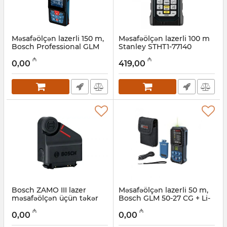
Məsafəölçən lazerli 150 m,
Məsafəölçən lazerli 100 m
Bosch Professional GLM
Stanley STHT1-77140
150-27 C 0601072Z00
Artikul:
017010225
₼
₼
0,00
419,00
Artikul:
017010216
Bosch ZAMO III lazer
Məsafəölçən lazerli 50 m,
məsafəölçən üçün təkər
Bosch GLM 50-27 CG + Li-
adapteri (1608M00C23)
Ion akkumulyator
₼
₼
(0601072U01)
0,00
0,00
Artikul:
017010215
Artikul:
017010214