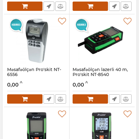
Məsafəölçən Pro'skit NT-
Məsafəölçən lazerli 40 m,
6556
Pro'skit NT-8540
Artikul:
027001109
Artikul:
027001113
₼
₼
0,00
0,00