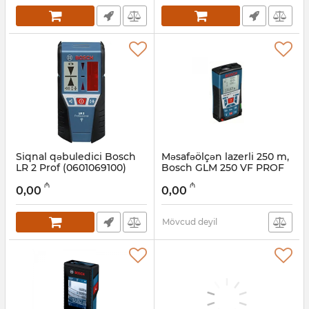
Siqnal qəbuledici Bosch
Məsafəölçən lazerli 250 m,
LR 2 Prof (0601069100)
Bosch GLM 250 VF PROF
(0601072100)
Artikul:
017010210
₼
₼
0,00
0,00
Artikul:
017010209
Mövcud deyil