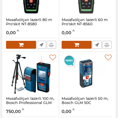
Məsafəölçən lazerli 80 m
Məsafəölçən lazerli 60 m
Pro'skit NT-8580
Pro'skit NT-8560
Artikul:
027001111
Artikul:
027001110
₼
₼
0,00
0,00
Məsafəölçən lazerli 100 m,
Məsafəölçən lazerli 50 m,
Bosch Professional GLM
Bosch GLM 50C
100-27 C 0601072Y00
(0601072C00)
₼
₼
750,00
0,00
Artikul:
017010220
Artikul:
017010219