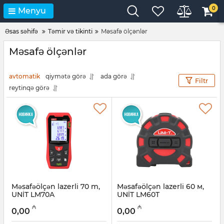
0
Menyu
Əsas səhifə
Təmir və tikinti
Məsafə ölçənlər
Məsafə ölçənlər
avtomatik
qiymətə görə
ada görə
Filtr
reytinqə görə
Məsafəölçən lazerli 70 m,
Məsafəölçən lazerli 60 м,
UNİT LM70A
UNİT LM60T
Artikul:
12018363
Artikul:
12018362
₼
₼
0,00
0,00