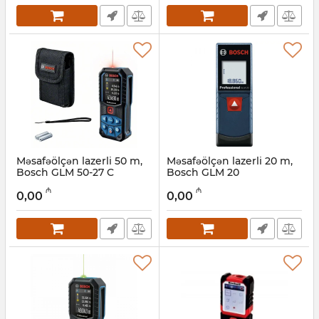
Məsafəölçən lazerli 50 m,
Məsafəölçən lazerli 20 m,
Bosch GLM 50-27 C
Bosch GLM 20
(0601072T00)
(0601072E00)
₼
₼
0,00
0,00
Artikul:
017010213
Artikul:
017010212