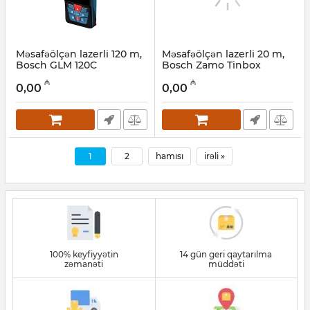
Məsafəölçən lazerli 120 m,
Məsafəölçən lazerli 20 m,
Bosch GLM 120C
Bosch Zamo Tinbox
Professional (0601072F00)
(0603672421)
₼
₼
0,00
0,00
Artikul:
017010208
Artikul:
017010207
1
2
hamısı
irəli »
100% keyfiyyətin
14 gün geri qaytarılma
zəmanəti
müddəti