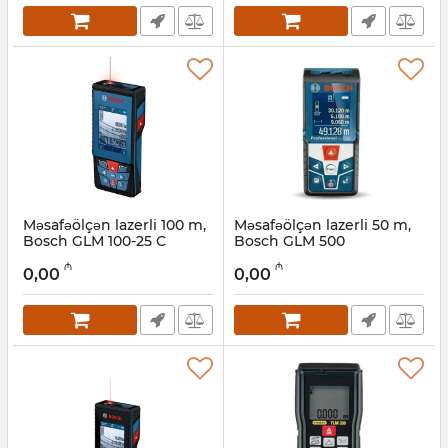
Məsafəölçən lazerli 100 m,
Məsafəölçən lazerli 50 m,
Bosch GLM 100-25 C
Bosch GLM 500
0601072Y00
(0601072H00)
₼
₼
0,00
0,00
Artikul:
017010218
Artikul:
017010217