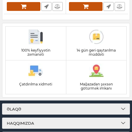
100% keyfiyyətin
14 gün geri qaytarılma
zəmanəti
müddəti
Çatdırılma xidməti
Mağazadan şəxsən
götürmək imkanı
ƏLAQƏ
HAQQIMIZDA