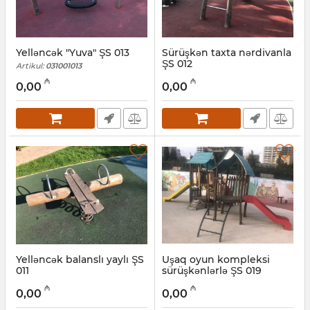
Yelləncək "Yuva" ŞS 013
Sürüşkən taxta nərdivanla
ŞS 012
Artikul:
031001013
Artikul:
031001012
₼
₼
0,00
0,00
Yelləncək balanslı yaylı ŞS
Uşaq oyun kompleksi
011
sürüşkənlərlə ŞS 019
Artikul:
031001011
Artikul:
031001019
₼
₼
0,00
0,00