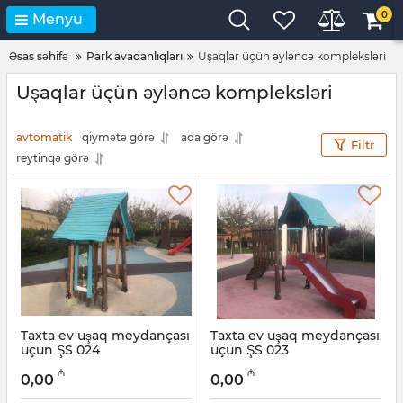
0
Menyu
Əsas səhifə
Park avadanlıqları
Uşaqlar üçün əyləncə kompleksləri
Uşaqlar üçün əyləncə kompleksləri
avtomatik
qiymətə görə
ada görə
Filtr
reytinqə görə
Taxta ev uşaq meydançası
Taxta ev uşaq meydançası
üçün ŞS 024
üçün ŞS 023
Artikul:
031001023
Artikul:
031001023
₼
₼
0,00
0,00