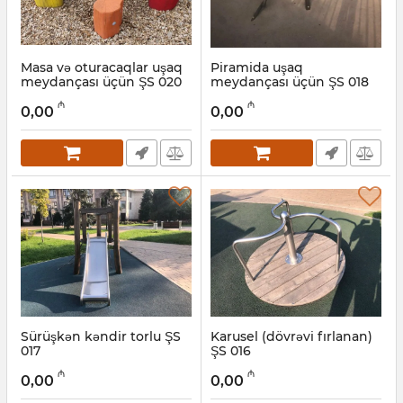
Masa və oturacaqlar uşaq
Piramida uşaq
meydançası üçün ŞS 020
meydançası üçün ŞS 018
Artikul:
031001020
Artikul:
031001018
₼
₼
0,00
0,00
Sürüşkən kəndir torlu ŞS
Karusel (dövrəvi fırlanan)
017
ŞS 016
Artikul:
031001017
Artikul:
031001016
₼
₼
0,00
0,00