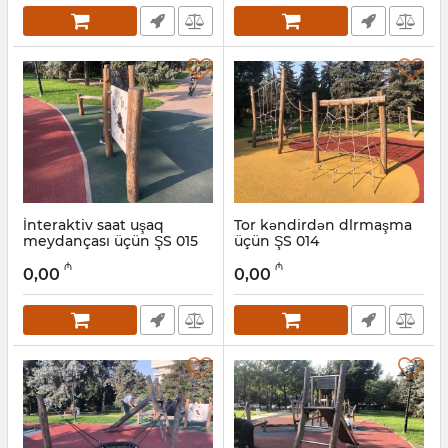
İnteraktiv saat uşaq
Tor kəndirdən dlrmaşma
meydançası üçün ŞS 015
üçün ŞS 014
Artikul:
031001015
Artikul:
031001014
₼
₼
0,00
0,00