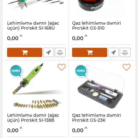
Lehimləmə dəmir (ağac
Qaz lehimləmə dəmiri
üçün) Pro'skit SI-168U
Pro'skit GS-510
Artikul:
027001074
Artikul:
027001069
₼
₼
0,00
0,00
Lehimləmə dəmir (ağac
Qaz lehimləmə dəmiri
üçün) Pro'skit SI-138B
Pro'skit GS-23K
Artikul:
027001073
Artikul:
027001068
₼
₼
0,00
0,00