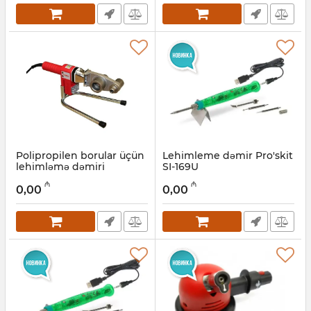
Polipropilen borular üçün
Lehimleme dəmir Pro'skit
lehimləmə dəmiri
SI-169U
Rothenberger Roweld
Artikul:
027001075
₼
₼
P40T Set 36051
0,00
0,00
Artikul:
044001027