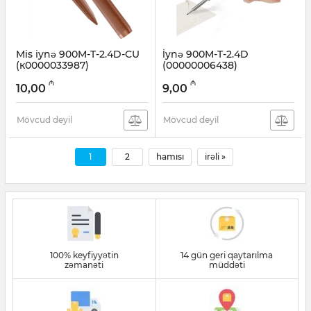
Mis iynə 900M-T-2.4D-CU
İynə 900M-T-2.4D
(к0000033987)
(00000006438)
Artikul:
003001218
Artikul:
003001206
₼
₼
10,00
9,00
Mövcud deyil
Mövcud deyil
1
2
hamısı
irəli »
100% keyfiyyətin
14 gün geri qaytarılma
zəmanəti
müddəti