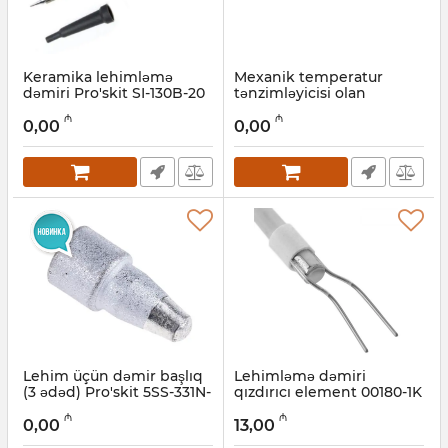
Keramika lehimləmə
Mexanik temperatur
dəmiri Pro'skit SI-130B-20
tənzimləyicisi olan
lehimləmə dəmiri Pro'skit
Artikul:
027001061
₼
₼
SI-131B
0,00
0,00
Artikul:
027001060
Lehim üçün dəmir başlıq
Lehimləmə dəmiri
(3 ədəd) Pro'skit 5SS-331N-
qızdırıcı element 00180-1K
NZ
(к0000026876)
₼
₼
0,00
13,00
Artikul:
027001052
Artikul:
003001447