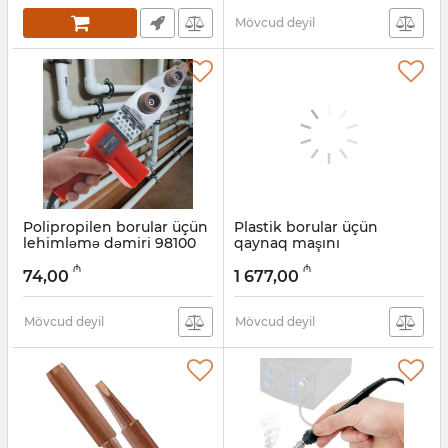
Mövcud deyil
Polipropilen borular üçün
Plastik borular üçün
lehimləmə dəmiri 98100
qaynaq maşını
(к0000015730)
(lehimləmə dəmiri) 98104
₼
₼
(к0000033525)
74,00
1 677,00
Artikul:
003001543
Artikul:
003001541
Mövcud deyil
Mövcud deyil