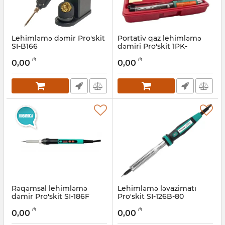
Lehimləmə dəmir Pro'skit
Portativ qaz lehimləmə
SI-B166
dəmiri Pro'skit 1PK-
GS003N
Artikul:
027001071
₼
₼
0,00
0,00
Artikul:
027001066
Rəqəmsal lehimləmə
Lehimləmə ləvazimatı
dəmir Pro'skit SI-186F
Pro'skit SI-126B-80
Artikul:
027001065
Artikul:
027001064
₼
₼
0,00
0,00