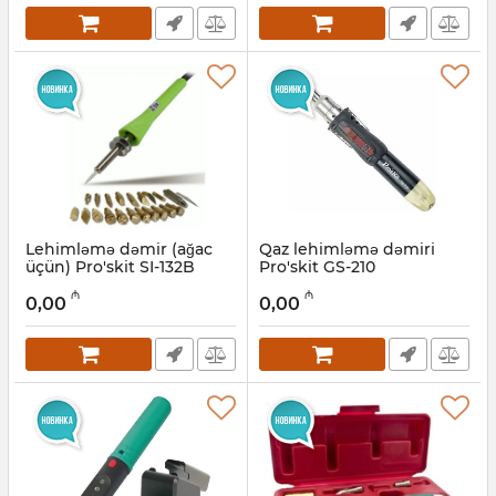
Lehimləmə dəmir (ağac
Qaz lehimləmə dəmiri
üçün) Pro'skit SI-132B
Pro'skit GS-210
Artikul:
027001072
Artikul:
027001067
₼
₼
0,00
0,00