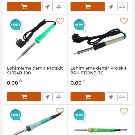
Lehimləmə dəmir Pro'skit
Lehimləmə dəmir Pro'skit
SI-124B-100
8PK-S120NB-30
Artikul:
027001063
Artikul:
027001062
₼
₼
0,00
0,00