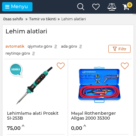
0
Menyu
Əsas səhifə
Təmir və tikinti
Lehim alətləri
Lehim alətləri
avtomatik
qiymətə görə
ada görə
Filtr
reytinqə görə
Lehimləmə aləti Proskit
Məşəl Rothenberger
SI-253B
Allgas 2000 35300
Artikul:
12018538
Artikul:
044001065
₼
₼
75,00
0,00