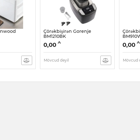
Kenwood
Çörəkbişirən Gorenje
Çörəkbi
BM1210BK
BM910W
Artikul:
005038274
Artikul:
0
₼
₼
0,00
0,00
Mövcud deyil
Mövcud d