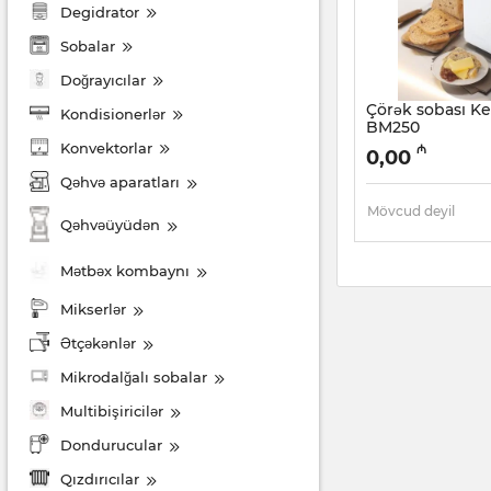
Degidrator
Sobalar
Doğrayıcılar
Çörək sobası 
Kondisionerlər
BM250
Konvektorlar
Artikul:
005038422
₼
0,00
Qəhvə aparatları
Mövcud deyil
Qəhvəüyüdən
Mətbəx kombaynı
Mikserlər
Ətçəkənlər
Mikrodalğalı sobalar
Multibişiricilər
Dondurucular
Qızdırıcılar