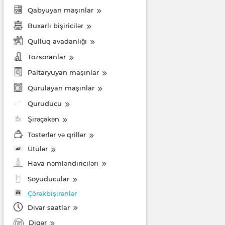
Qabyuyan maşınlar
Buxarlı bişiricilər
Qulluq avadanlığı
Tozsoranlar
Paltaryuyan maşınlar
Qurulayan maşınlar
Quruducu
Şirəçəkən
Tosterlər və qrillər
Ütülər
Hava nəmləndiriciləri
Soyuducular
Çörəkbişirənlər
Divar saatlar
Digər