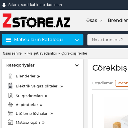
Salam,
şəxsi kabinetə daxil olun
Əsas
Brendlər
Məhsulların kataloqu
Əsas səhifə
Məişət avadanlığı
Çörəkbişirənlər
Kateqoriyalar
Çörəkbiş
Blenderlər
Çeşidləmə:
avto
Elektrik və qaz plitələri
Su qızdırıcıları
Aspiratorlar
Ütüləmə lövhələri
Mətbəx üçün