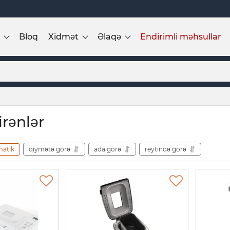
Bloq
Xidmət
Əlaqə
Endirimli məhsullar
irənlər
matik
qiymətə görə
ada görə
reytinqə görə