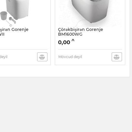
şirən Gorenje
Çörəkbişirən Gorenje
II
BM1600WG
05038273
Artikul:
005038272
₼
0,00
eyil
Mövcud deyil