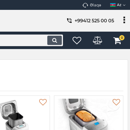
Əlaqə
Az
+99412 525 00 05
0