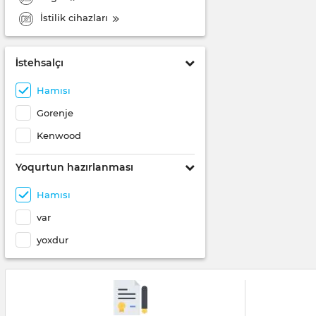
İstilik cihazları
İstehsalçı
Hamısı
Gorenje
Kenwood
Yoqurtun hazırlanması
Hamısı
var
yoxdur