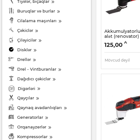
Tiyələr, bıçaqlar
Buruqlar və burlar
Cilalama maşınları
Çəkiclər
Akkumulyatorlu 
alət (renovator
Çiləyicilər
12 Li (4465031)
₼
125,00
Artikul:
017021028
Disklər
Drellər
Mövcud deyil
Drel - Vintburanlar
Dağıdıcı çəkiclər
Digərləri
Qayçılar
Qaynaq avadanlıqları
Generatorlar
Orqanayzerlər
Kompressorlar