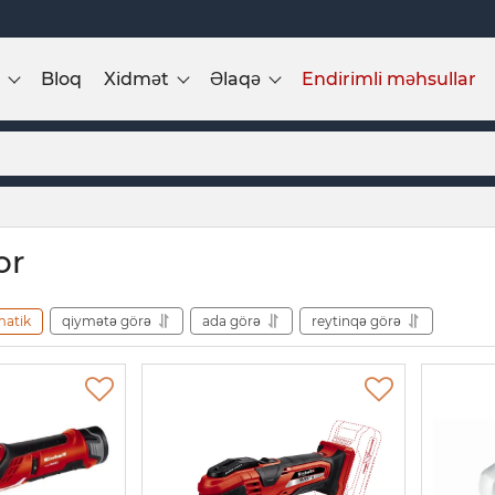
Bloq
Xidmət
Əlaqə
Endirimli məhsullar
or
matik
qiymətə görə
ada görə
reytinqə görə