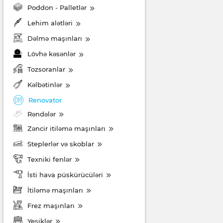
Poddon - Palletlər
Lehim alətləri
Dəlmə maşınları
Lövhə kəsənlər
Tozsoranlar
Kəlbətinlər
Renovator
Rəndələr
Zəncir itiləmə maşınları
Steplerlər və skoblar
Texniki fenlər
İsti hava püskürücüləri
İtiləmə maşınları
Frez maşınları
Yeşiklər