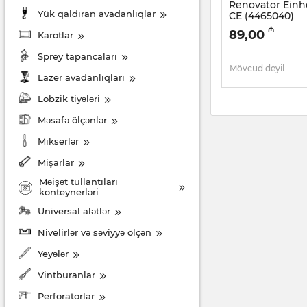
Renovator Einh
Yük qaldıran avadanlıqlar
CE (4465040)
Artikul:
017021024
₼
89,00
Karotlar
Sprey tapancaları
Mövcud deyil
Lazer avadanlıqları
Lobzik tiyələri
Məsafə ölçənlər
Mikserlər
Mişarlar
Məişət tullantıları
konteynerləri
Universal alətlər
Nivelirlər və səviyyə ölçən
Yeyələr
Vintburanlar
Perforatorlar