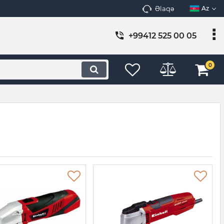
Əlaqə
Az
+99412 525 00 05
0