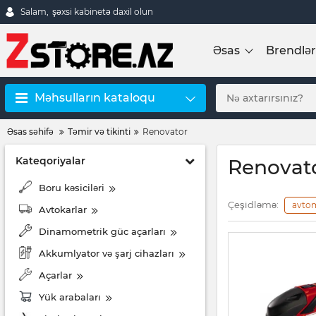
Salam,
şəxsi kabinetə daxil olun
Əsas
Brendlər
Məhsulların kataloqu
Əsas səhifə
Təmir və tikinti
Renovator
Kateqoriyalar
Renovat
Boru kəsiciləri
Çeşidləmə:
avto
Avtokarlar
Dinamometrik güc açarları
Akkumlyator və şarj cihazları
Açarlar
Yük arabaları