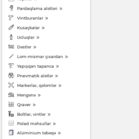
Pardaqlama alətləri
Vintburanlar
Kusaçkalar
Ucluqlar
Dəstlər
Lom-mismar çıxardan
Yapışqan tapanca
Pnevmatik alətlər
Markerlar, qələmlər
Məngənə
Qraver
Boltlar, vintlər
Polad məhsullar
Alüminium təbəqə