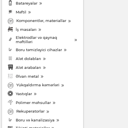
Batareyalar
Məftil
Komponentlər, materiallar
İş masaları
Elektrodlar və qaynaq
məftilləri
Boru təmizləyici cihazlar
Alət dolabları
Alət arabaları
Əlvan metal
Yükqaldırma kəmərləri
Yastıqlar
Polimer məhsullar
Rekuperatorlar
Boru və kanalizasiya
Tikinti materiallar