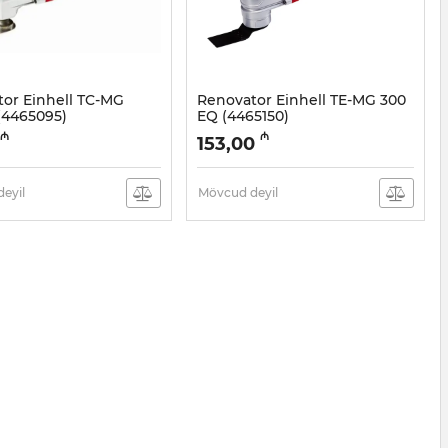
or Einhell TC-MG
Renovator Einhell TE-MG 300
 (4465095)
EQ (4465150)
7021026
Artikul:
017021025
₼
₼
153,00
eyil
Mövcud deyil