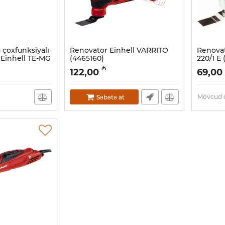
çoxfunksiyalı
Renovator Einhell VARRITO
Renovat
) Einhell TE-MG
(4465160)
220/1 E
Artikul:
017021027
Artikul:
01
₼
122,00
69,00
Mövcud d
Səbətə at