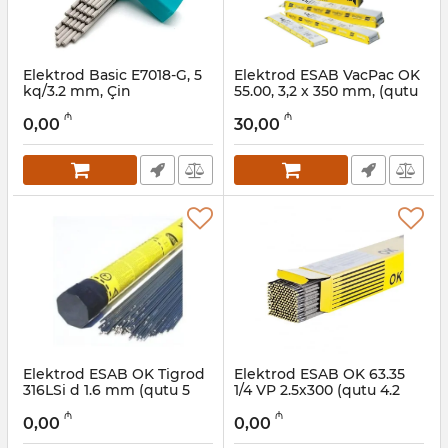
Elektrod Basic E7018-G, 5
Elektrod ESAB VacPac OK
kq/3.2 mm, Çin
55.00, 3,2 х 350 mm, (qutu
3,2 kq), E7018-1H4 R
Artikul:
003002039
₼
₼
0,00
30,00
Artikul:
12018535
Elektrod ESAB OK Tigrod
Elektrod ESAB OK 63.35
316LSi d 1.6 mm (qutu 5
1/4 VP 2.5х300 (qutu 4.2
kq)
kq)
₼
₼
0,00
0,00
Artikul:
12018470
Artikul:
12018469