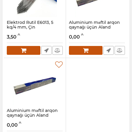
Elektrod Rutil E6013, 5
Aluminium məftil arqon
kq/4 mm, Çin
qaynağı üçün Aland
Welding AWS 4043, 5 kq,
Artikul:
003002045
₼
₼
1.2 mm
3,50
0,00
Artikul:
03002025
Aluminium məftil arqon
qaynağı üçün Aland
Welding AWS 4043, 5 kq,
₼
2.4 mm
0,00
Artikul:
003002020