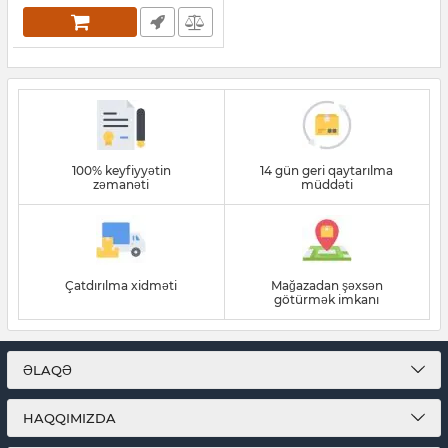
100% keyfiyyətin
14 gün geri qaytarılma
zəmanəti
müddəti
Çatdırılma xidməti
Mağazadan şəxsən
götürmək imkanı
ƏLAQƏ
HAQQIMIZDA