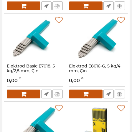
Elektrod Basic E7018, 5
Elektrod E8016-G, 5 kq/4
kq/2,5 mm, Çin
mm, Çin
Artikul:
003002041
Artikul:
003002040
₼
₼
0,00
0,00