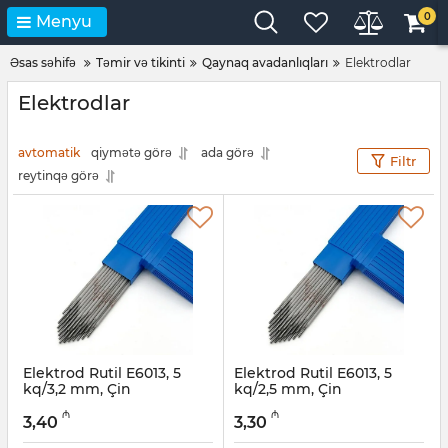
0
Menyu
Əsas səhifə
Təmir və tikinti
Qaynaq avadanlıqları
Elektrodlar
Elektrodlar
avtomatik
qiymətə görə
ada görə
Filtr
reytinqə görə
Elektrod Rutil E6013, 5
Elektrod Rutil E6013, 5
kq/3,2 mm, Çin
kq/2,5 mm, Çin
Artikul:
003002044
Artikul:
003002043
₼
₼
3,40
3,30