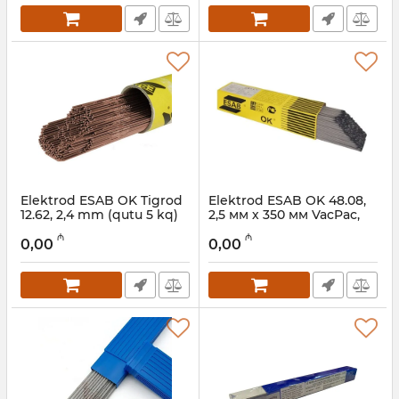
Elektrod ESAB OK Tigrod
Elektrod ESAB OK 48.08,
12.62, 2,4 mm (qutu 5 kq)
2,5 мм х 350 мм VacPac,
(qutu 5,4 kq), E7018-G
Artikul:
12018468
₼
₼
0,00
0,00
Artikul:
12018467