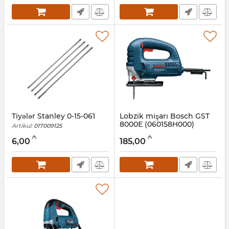
Tiyələr Stanley 0-15-061
Lobzik mişarı Bosch GST
8000E (060158H000)
Artikul:
017009125
Artikul:
017008002
₼
₼
6,00
185,00