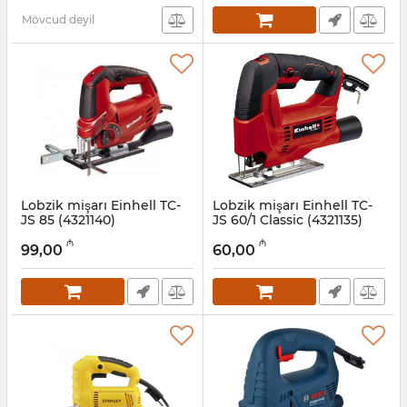
Mövcud deyil
Lobzik mişarı Einhell TC-
Lobzik mişarı Einhell TC-
JS 85 (4321140)
JS 60/1 Classic (4321135)
Artikul:
017008023
Artikul:
017008022
₼
₼
99,00
60,00