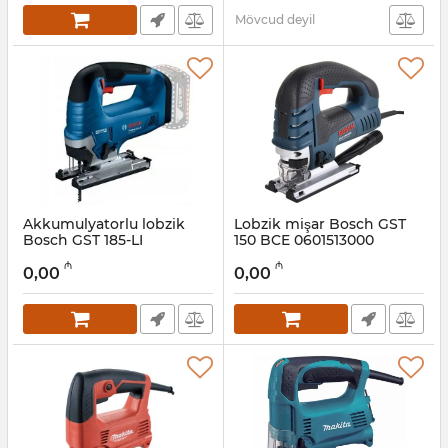
Mövcud deyil
Akkumulyatorlu lobzik
Lobzik mişar Bosch GST
Bosch GST 185-LI
150 BCE 0601513000
Professional 06015B3021
Artikul:
017008016
₼
₼
0,00
0,00
Artikul:
017008017