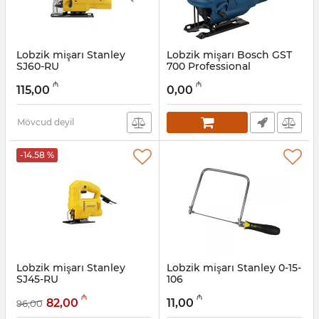
Lobzik mişarı Stanley
Lobzik mişarı Bosch GST
SJ60-RU
700 Professional
(06012A7020)
Artikul:
017008021
₼
₼
115,00
0,00
Artikul:
017008003
Mövcud deyil
-14.58 %
Lobzik mişarı Stanley
Lobzik mişarı Stanley 0-15-
SJ45-RU
106
Artikul:
017008020
Artikul:
017008019
₼
₼
82,00
11,00
96,00