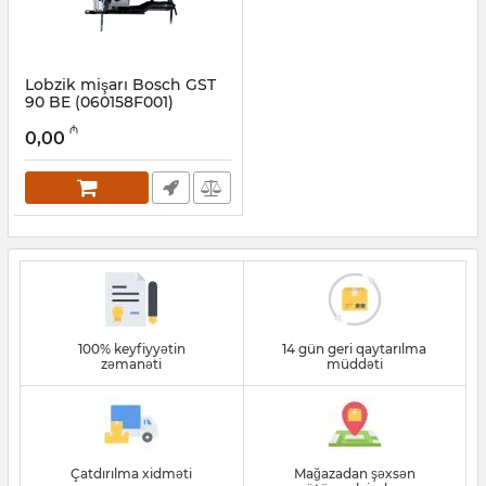
Lobzik mişarı Bosch GST
90 BE (060158F001)
Artikul:
017008001
₼
0,00
100% keyfiyyətin
14 gün geri qaytarılma
zəmanəti
müddəti
Çatdırılma xidməti
Mağazadan şəxsən