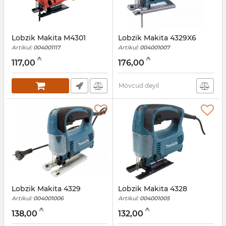
Lobzik Makita M4301
Lobzik Makita 4329X6
Artikul:
004001117
Artikul:
004001007
₼
₼
117,00
176,00
Mövcud deyil
Lobzik Makita 4329
Lobzik Makita 4328
Artikul:
004001006
Artikul:
004001005
₼
₼
138,00
132,00