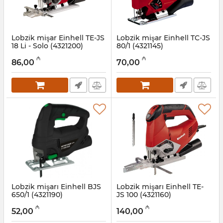
Lobzik mişar Einhell TE-JS
Lobzik mişar Einhell TC-JS
18 Li - Solo (4321200)
80/1 (4321145)
Artikul:
017008028
Artikul:
017008027
₼
₼
86,00
70,00
Lobzik mişarı Einhell BJS
Lobzik mişarı Einhell TE-
650/1 (4321190)
JS 100 (4321160)
Artikul:
017008026
Artikul:
017008024
₼
₼
52,00
140,00