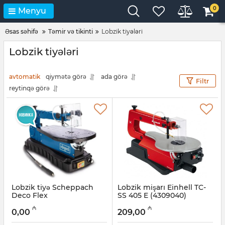
0
Menyu
Əsas səhifə
Təmir və tikinti
Lobzik tiyələri
Lobzik tiyələri
avtomatik
qiymətə görə
ada görə
Filtr
reytinqə görə
Lobzik tiyə Scheppach
Lobzik mişarı Einhell TC-
Deco Flex
SS 405 E (4309040)
Artikul:
017008018
Artikul:
017008025
₼
₼
0,00
209,00