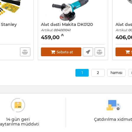
. Stanley
Alət dəsti Makita DK0120
Alət də
Artikul:
004001041
Artikul:
0
₼
459,00
406,0
Səbətə at
1
2
hamısı
14 gün geri
Çatdırılma xidmət
aytarılma müddəti