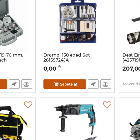
, 19-76 mm,
Dremel 150 ədəd Set
Dəst Ein
sch
2615S724JA
(4257191
Artikul:
018000492
Artikul:
0
₼
0,00
207,0
Mövcud d
Səbətə at