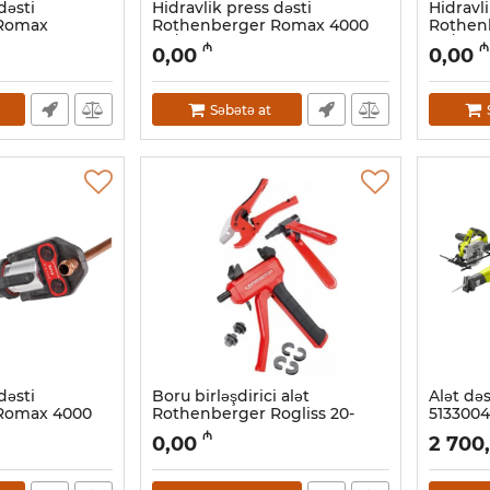
dəsti
Hidravlik press dəsti
Hidravli
 Romax
Rothenberger Romax 4000
Rothen
20-25, 2.0Ач
SV/ 16-20-25 мм 1000001926
SV/ 16-
₼
₼
0,00
0,00
Artikul:
044001020
Artikul:
04
Səbətə at
dəsti
Boru birləşdirici alət
Alət də
Romax 4000
Rothenberger Rogliss 20-
513300
40
1000001094
Artikul:
01
₼
0,00
2 700
Artikul:
044001003