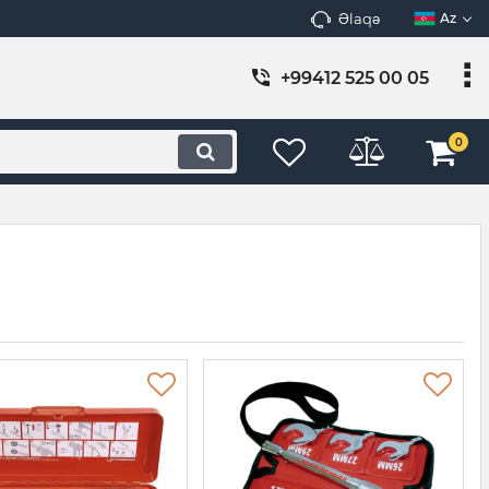
Əlaqə
Az
+99412 525 00 05
0