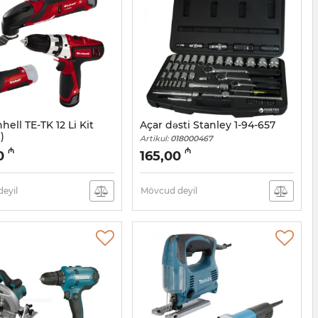
hell TE-TK 12 Li Kit
Açar dəsti Stanley 1-94-657
)
Artikul:
018000467
18000482
₼
₼
0
165,00
eyil
Mövcud deyil