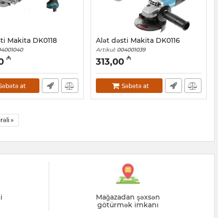
sti Makita DK0118
Alət dəsti Makita DK0116
04001040
Artikul:
004001039
₼
₼
0
313,00
Səbətə at
Səbətə at
irəli »
i
Mağazadan şəxsən
götürmək imkanı