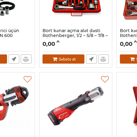
rici üçün
Bort kənar açma alət dəsti
Bort kə
 N 600
Rothenberger, 1/2 – 5/8 – 7/8 –
Rothenb
13100
1,1/8", 22124
35-42 m
₼
₼
0,00
0,00
Artikul:
044001090
Artikul:
0
Səbətə at