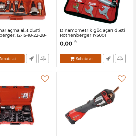
nar açma alət dəsti
Dinamometrik güc açarı dəsti
erger, 12-15-18-22-28-
Rothenberger 175001
m, 22126
Artikul:
044001088
₼
0,00
44001089
Səbətə at
Səbətə at