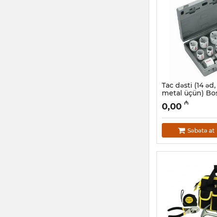
Tac dəsti (14 əd
metal üçün) Bo
2608584667
₼
0,00
Artikul:
018000510
Səbətə at