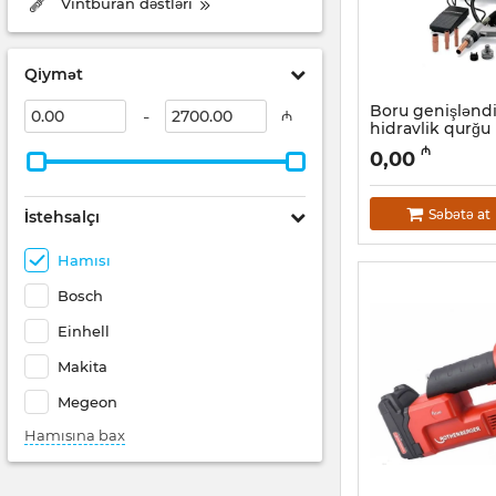
Vintburan dəstləri
Qiymət
Boru genişləndi
-
₼
hidravlik qurğu
Rothenberger, 
₼
0,00
Artikul:
044001091
Səbətə at
İstehsalçı
Hamısı
Bosch
Einhell
Makita
Megeon
Hamısına bax