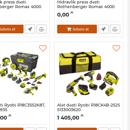
k press dəsti
Hidravlik press dəsti
berger Romax 4000
Rothenberger Romax 4000
20-26 мм 1000001925
SV/ 15-22-28 mm 1000001924
₼
0,00
4001019
Artikul:
044001018
Səbətə at
Səbətə at
sti Ryobi R18C3552K8T,
Alət dəsti Ryobi R18CK4B-252S
4935
5133003620
2001025
Artikul:
012001024
₼
₼
,00
1 405,00