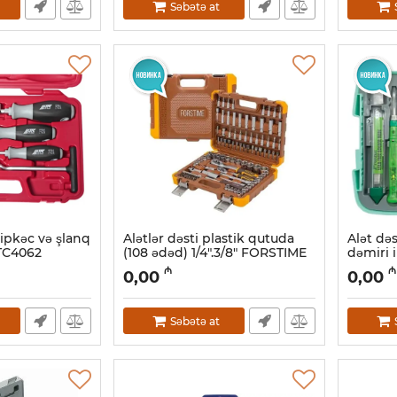
Səbətə at
kipkəc və şlanq
Alətlər dəsti plastik qutuda
Alət də
TC4062
(108 ədəd) 1/4".3/8" FORSTIME
dəmiri i
FT-41082-5DS-м
Artikul:
0
₼
₼
0,00
0,00
Artikul:
018000514
Səbətə at