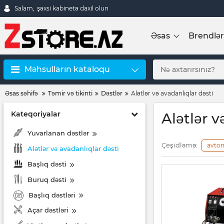
Salam,
şəxsi kabinetə daxil olun
Əsas
Brendlər
Məhsulların kataloqu
Əsas səhifə
Təmir və tikinti
Dəstlər
Alətlər və avadanlıqlar dəsti
Kateqoriyalar
Alətlər v
Yuvarlanan dəstlər
Çeşidləmə:
avto
Alətlər və avadanlıqlar dəsti
Başlıq dəsti
Buruq dəsti
Başlıq dəstləri
Açar dəstləri