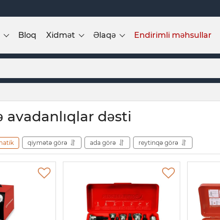
Bloq
Xidmət
Əlaqə
Endirimli məhsullar
ə avadanlıqlar dəsti
matik
qiymətə görə
ada görə
reytinqə görə