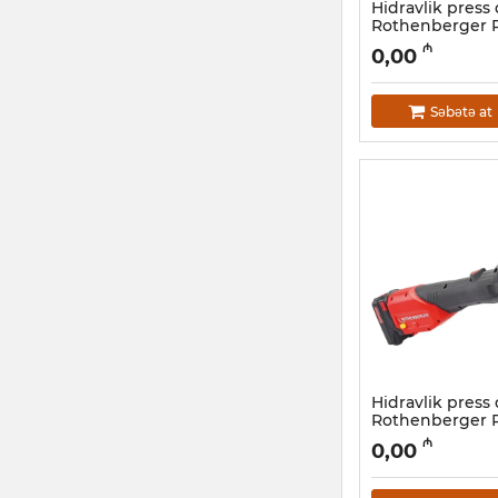
Hidravlik press 
Rothenberger
Compact TT U16-
₼
0,00
(1000002119)
Artikul:
044001021
Səbətə at
Hidravlik press 
Rothenberger 
Basic 10000018
₼
0,00
Artikul:
044001017