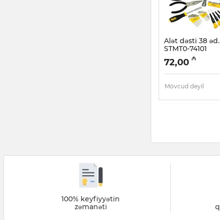
Alət dəsti 38 əd
STMT0-74101
Artikul:
018000454
₼
72,00
Mövcud deyil
100% keyfiyyətin
zəmanəti
q