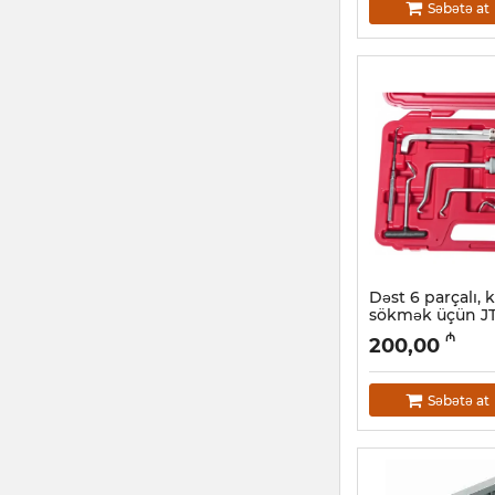
Səbətə at
Dəst 6 parçalı, 
sökmək üçün J
Artikul:
018000516
₼
200,00
Səbətə at