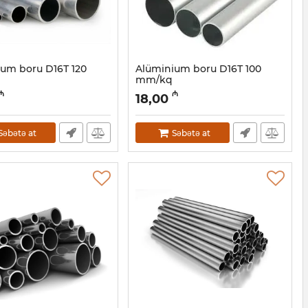
um boru D16Т 120
Alüminium boru D16Т 100
mm/kq
30001066
Artikul:
030001065
₼
₼
18,00
Səbətə at
Səbətə at