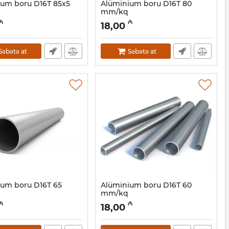
ium boru D16Т 85x5
Alüminium boru D16Т 80
mm/kq
0001062
Artikul:
030001061
₼
₼
18,00
Səbətə at
Səbətə at
ium boru D16Т 65
Alüminium boru D16Т 60
mm/kq
0001058
Artikul:
030001057
₼
₼
18,00