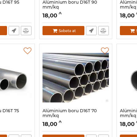
 D16Т 95
Alüminium boru D16Т 90
Alümin
mm/kq
mm/kq
Artikul:
030001063
Artikul:
03
₼
18,00
18,00
Səbətə at
 D16Т 75
Alüminium boru D16Т 70
Alümin
mm/kq
mm/kq
Artikul:
030001059
Artikul:
03
₼
18,00
18,00