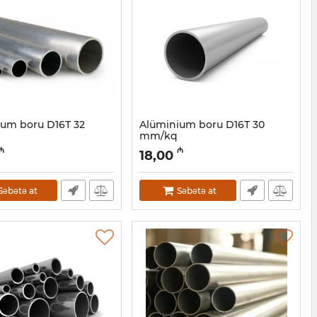
um boru D16Т 32
Alüminium boru D16Т 30
mm/kq
0001050
Artikul:
030001049
₼
₼
18,00
Səbətə at
Səbətə at