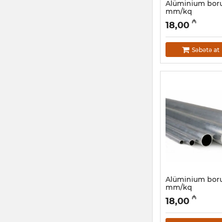
Alüminium boru
mm/kq
Artikul:
030001064
₼
18,00
Səbətə at
Alüminium boru
mm/kq
Artikul:
030001060
₼
18,00