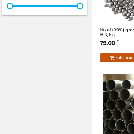
Nikel (99%) qra
Н-3, kq
Artikul:
12018540
₼
79,00
Səbətə at