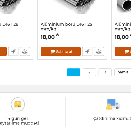
 D16Т 28
Alüminium boru D16Т 25
Alümin
mm/kq
mm/kq
Artikul:
030001047
Artikul:
0
₼
18,00
18,00
Səbətə at
1
2
3
hamısı
14 gün geri
Çatdırılma xidmət
aytarılma müddəti