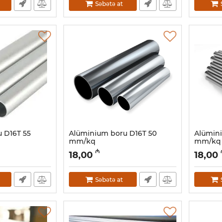
Səbətə at
 D16Т 55
Alüminium boru D16Т 50
Alümin
mm/kq
mm/kq
Artikul:
030001055
Artikul:
03
₼
18,00
18,00
Səbətə at