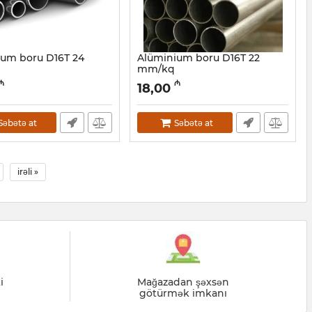
ium boru D16Т 24
Alüminium boru D16Т 22
mm/kq
30001046
Artikul:
030001045
₼
₼
18,00
Səbətə at
Səbətə at
irəli »
i
Mağazadan şəxsən
götürmək imkanı