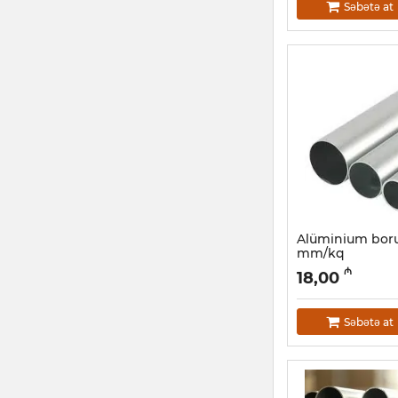
Səbətə at
Alüminium boru
mm/kq
Artikul:
030001056
₼
18,00
Səbətə at