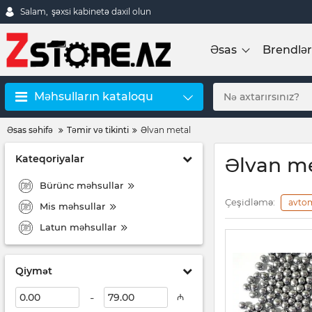
Salam,
şəxsi kabinetə daxil olun
Əsas
Brendlər
Məhsulların kataloqu
Əsas səhifə
Təmir və tikinti
Əlvan metal
Kateqoriyalar
Əlvan m
Bürünc məhsullar
Çeşidləmə:
avto
Mis məhsullar
Latun məhsullar
Qiymət
-
₼