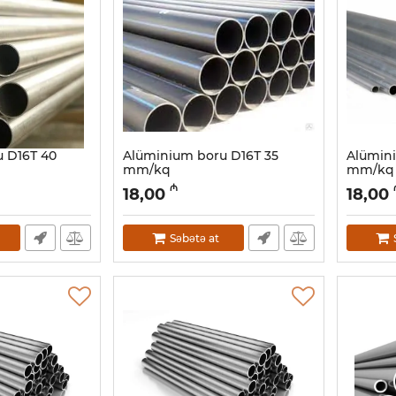
 D16Т 40
Alüminium boru D16Т 35
Alümini
mm/kq
mm/kq
Artikul:
030001051
Artikul:
03
₼
18,00
18,00
Səbətə at