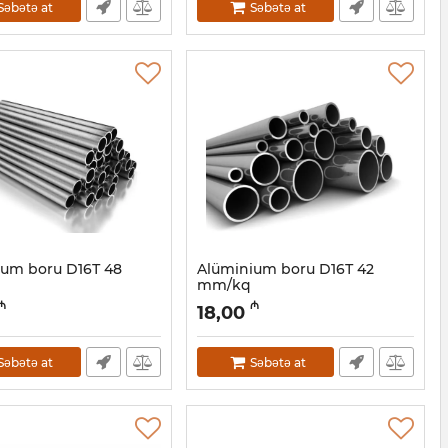
Səbətə at
Səbətə at
ium boru D16Т 48
Alüminium boru D16Т 42
mm/kq
0001054
Artikul:
030001053
₼
₼
18,00
Səbətə at
Səbətə at