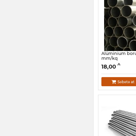
Alüminium boru
mm/kq
Artikul:
030001052
₼
18,00
Səbətə at