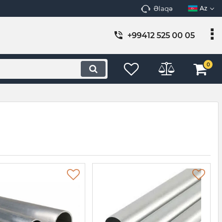
Əlaqə
Az
+99412 525 00 05
0