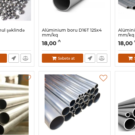
nul şəklində
Alüminium boru D16Т 125х4
Alümini
mm/kq
mm/kq
Artikul:
030001067
Artikul:
0
₼
18,00
18,00
Səbətə at