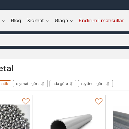
Bloq
Xidmət
Əlaqə
Endirimli məhsullar
etal
matik
qiymətə görə
ada görə
reytinqə görə