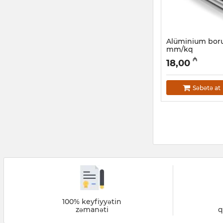
Alüminium boru
mm/kq
Artikul:
030001048
₼
18,00
Səbətə at
100% keyfiyyətin
zəmanəti
q