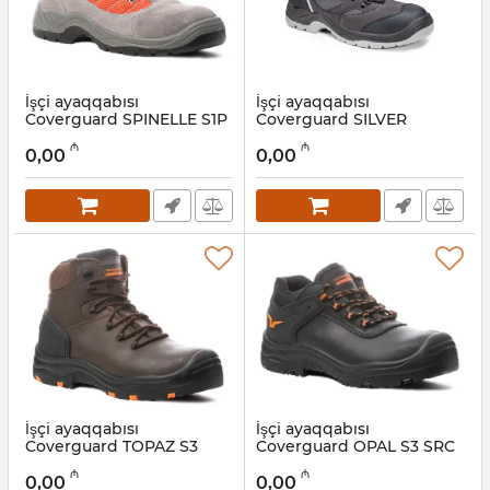
İşçi ayaqqabısı
İşçi ayaqqabısı
Coverguard SPINELLE S1P
Coverguard SILVER
SRC 9SPIL42
9SIH150042
₼
₼
0,00
0,00
Artikul:
028001037
Artikul:
028001036
İşçi ayaqqabısı
İşçi ayaqqabısı
Coverguard TOPAZ S3
Coverguard OPAL S3 SRC
SRC 9TOPH42
9OPAL42
₼
₼
0,00
0,00
Artikul:
028001035
Artikul:
028001034