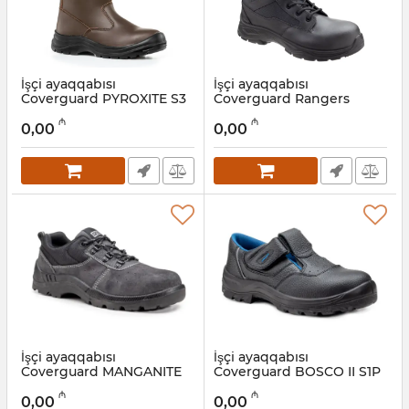
İşçi ayaqqabısı
İşçi ayaqqabısı
Coverguard PYROXITE S3
Coverguard Rangers
SRC 9PROY42
BLACK STAR S3 SRC
₼
₼
9BLAC10042
0,00
0,00
Artikul:
028001043
Artikul:
028001042
İşçi ayaqqabısı
İşçi ayaqqabısı
Coverguard MANGANITE
Coverguard BOSCO II S1P
S1P SRC 9MAN150042
SRC 9BOSC10042
₼
₼
0,00
0,00
Artikul:
028001041
Artikul:
028001040