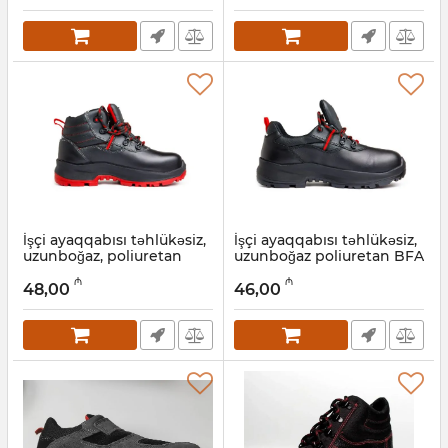
İşçi ayaqqabısı təhlükəsiz,
İşçi ayaqqabısı təhlükəsiz,
uzunboğaz, poliuretan
uzunboğaz poliuretan BFA
BFA 1040 S3 (26A)
S3 1020 (23A)
₼
₼
48,00
46,00
Artikul:
034001009
Artikul:
034001007