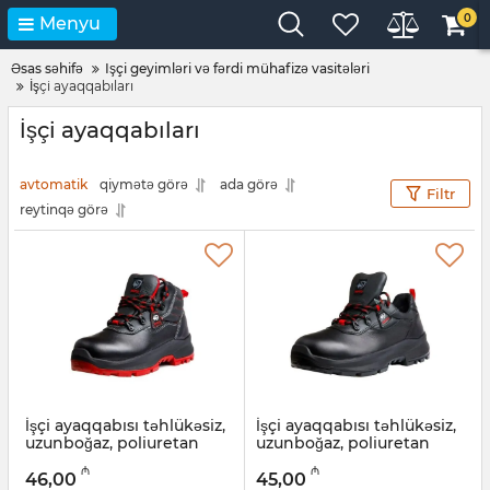
0
Menyu
Əsas səhifə
Işçi geyimləri və fərdi mühafizə vasitələri
İşçi ayaqqabıları
İşçi ayaqqabıları
avtomatik
qiymətə görə
ada görə
Filtr
reytinqə görə
İşçi ayaqqabısı təhlükəsiz,
İşçi ayaqqabısı təhlükəsiz,
uzunboğaz, poliuretan
uzunboğaz, poliuretan
BFA 1040 S2 (26A)
BFA S2 1020 (23A)
₼
₼
46,00
45,00
Artikul:
034001010
Artikul:
034001008