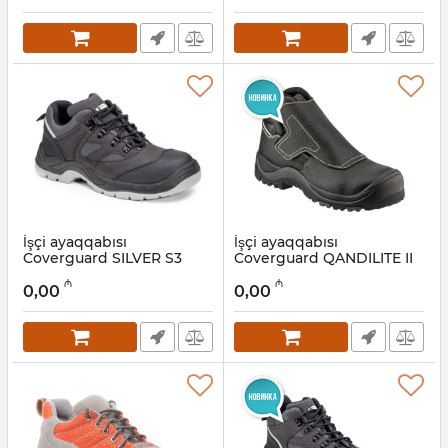
İşçi ayaqqabısı
İşçi ayaqqabısı
Coverguard SILVER S3
Coverguard QANDILITE II
SRC 9SIL150042
9QAND10042
₼
₼
0,00
0,00
Artikul:
028001039
Artikul:
028001038