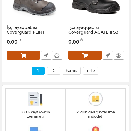
İşçi ayaqqabısı
İşçi ayaqqabısı
Coverguard FLINT
Coverguard AGATE II S3
9FLH370042
SRC 9AGL010042
₼
₼
0,00
0,00
Artikul:
028001031
Artikul:
028001030
1
2
hamısı
irəli »
100% keyfiyyətin
14 gün geri qaytarılma
zəmanəti
müddəti