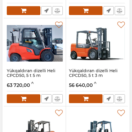
Yükqaldıran dizelli Heli
Yükqaldıran dizelli Heli
CPCD50, 5 t 5 m
CPCD50, 5 t 3 m
Artikul:
056001018
Artikul:
056001017
₼
₼
63 720,00
56 640,00