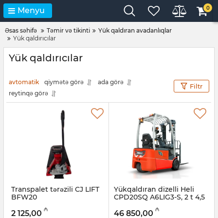
0
Menyu
Əsas səhifə
Təmir və tikinti
Yük qaldıran avadanlıqlar
Yük qaldırıcılar
Yük qaldırıcılar
avtomatik
qiymətə görə
ada görə
Filtr
reytinqə görə
Transpalet tərəzili CJ LIFT
Yükqaldıran dizelli Heli
BFW20
CPD20SQ A6LIG3-S, 2 t 4,5
m
Artikul:
056001019
₼
₼
2 125,00
46 850,00
Artikul:
056001018