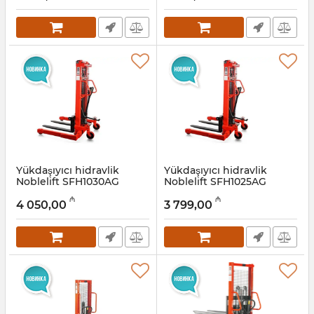
Yükdaşıyıcı hidravlik
Yükdaşıyıcı hidravlik
Noblelift SFH1030AG
Noblelift SFH1025AG
Artikul:
033001016
Artikul:
033001015
₼
₼
4 050,00
3 799,00