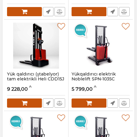
Yük qaldırıcı (ştabelyor)
Yükqaldırıcı elektrik
tam elektrikli Heli CDD15J
Noblelift SPN-1035C
3,5 m, 1,5 t
Artikul:
033001021
₼
₼
9 228,00
5 799,00
Artikul:
056001003