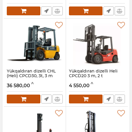
Yükqaldıran dizelli CHL
Yükqaldıran dizelli Heli
(Heli) CPCD30, 3t, 3 m
CPCD20 3 m, 2 t
Artikul:
056001012
Artikul:
017011141
₼
₼
36 580,00
4 550,00