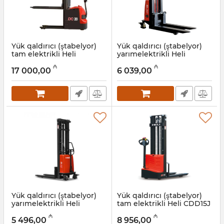
Yük qaldırıcı (ştabelyor)
Yük qaldırıcı (ştabelyor)
tam elektrikli Heli
yarımelektrikli Heli
CDD20J 3 m, 2 t
CBS15J 3,5 m 1,5 t
₼
₼
17 000,00
6 039,00
Artikul:
056001009
Artikul:
056001006
Yük qaldırıcı (ştabelyor)
Yük qaldırıcı (ştabelyor)
yarımelektrikli Heli
tam elektrikli Heli CDD15J
CBS15J 3 m 1,5 t
3 m, 1,5 t
₼
₼
5 496,00
8 956,00
Artikul:
056001005
Artikul:
056001004