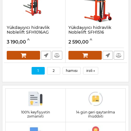
Yükdaşıyıcı hidravlik
Yükdaşıyıcı hidravlik
Noblelift SFH1016AG
Noblelift SFH1516
Artikul:
033001014
Artikul:
033001013
₼
₼
3 190,00
2 590,00
1
2
hamısı
irəli »
100% keyfiyyətin
14 gün geri qaytarılma
zəmanəti
müddəti