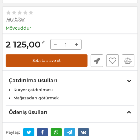
Rəy bildir
Mövcuddur
2 125,00
₼
−
+
Səbətə əlavə et
Çatdırılma üsulları
Kuryer çatdırılması
Mağazadan götürmək
Ödəniş üsulları
Paylaş: