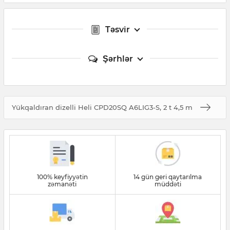
Təsvir
Şərhlər
Yükqaldıran dizelli Heli CPD20SQ A6LIG3-S, 2 t 4,5 m
100% keyfiyyətin
14 gün geri qaytarılma
zəmanəti
müddəti