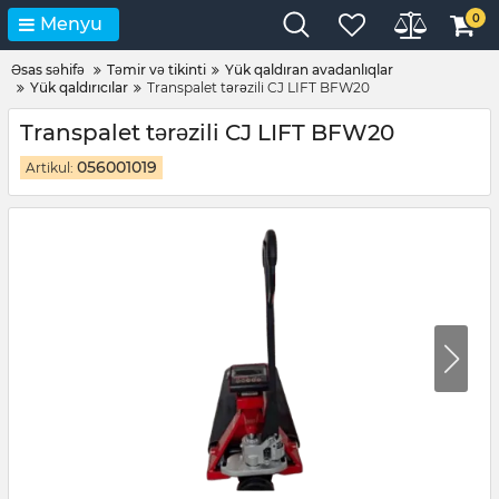
0
Menyu
Əsas səhifə
Təmir və tikinti
Yük qaldıran avadanlıqlar
Yük qaldırıcılar
Transpalet tərəzili CJ LIFT BFW20
Transpalet tərəzili CJ LIFT BFW20
056001019
Artikul: