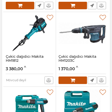
Çəkic dağıdıcı Makita
Çəkic dağıdıcı Makita
HM1812
HM1203C
Artikul:
004001080
Artikul:
004001079
₼
₼
3 380,00
1 370,00
Mövcud deyil