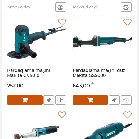
Mövcud deyil
Mövcud deyil
Pardaqlama maşını
Pardaqlama maşını düz
Makita GV5010
Makita GS5000
Artikul:
004001073
Artikul:
004001072
₼
₼
252,00
643,00