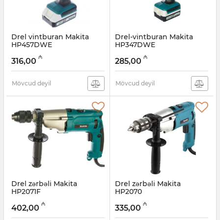
Drel vintburan Makita
Drel-vintburan Makita
HP457DWE
HP347DWE
Artikul:
004001091
Artikul:
004001090
₼
₼
316,00
285,00
Mövcud deyil
Mövcud deyil
Drel zərbəli Makita
Drel zərbəli Makita
HP2071F
HP2070
Artikul:
004001089
Artikul:
004001087
₼
₼
402,00
335,00