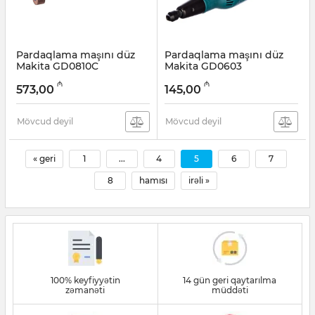
Pardaqlama maşını düz
Pardaqlama maşını düz
Makita GD0810C
Makita GD0603
Artikul:
004001071
Artikul:
004001070
₼
₼
573,00
145,00
Mövcud deyil
Mövcud deyil
« geri
1
...
4
5
6
7
8
hamısı
irəli »
100% keyfiyyətin
14 gün geri qaytarılma
zəmanəti
müddəti