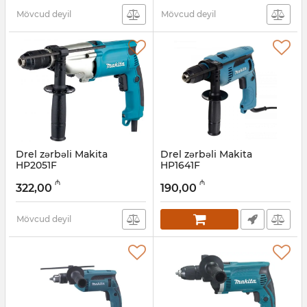
Mövcud deyil
Mövcud deyil
Drel zərbəli Makita
Drel zərbəli Makita
HP2051F
HP1641F
Artikul:
004001086
Artikul:
004001085
₼
₼
322,00
190,00
Mövcud deyil