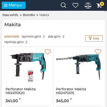
0
Menyu
Əsas səhifə
Brendlər
Makita
Makita
avtomatik
qiymətə görə
ada görə
Filtr
reytinqə görə
Perforator Makita
Perforator Makita
HR2470X20
HR2470X15
Artikul:
004001095
Artikul:
004001094
₼
₼
341,00
345,00