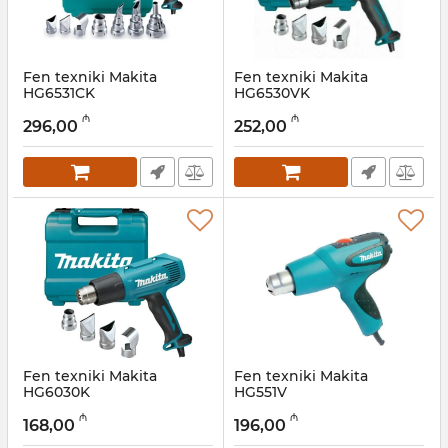
Fen texniki Makita
Fen texniki Makita
HG6531CK
HG6530VK
Artikul:
004001078
Artikul:
004001077
₼
₼
296,00
252,00
Fen texniki Makita
Fen texniki Makita
HG6030K
HG551V
Artikul:
004001076
Artikul:
004001075
₼
₼
168,00
196,00