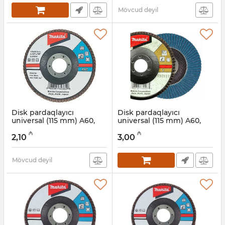
Mövcud deyil
Disk pardaqlayıcı
Disk pardaqlayıcı
universal (115 mm) A60,
universal (115 mm) A60,
Makita D-27040
Makita D-57548
₼
₼
2,10
3,00
Artikul:
004001143
Artikul:
004001142
Mövcud deyil