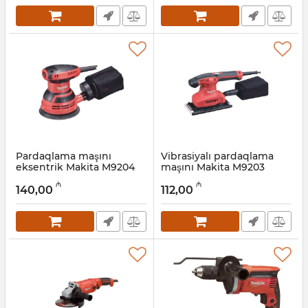
Pardaqlama maşını
Vibrasiyalı pardaqlama
eksentrik Makita M9204
maşını Makita M9203
Artikul:
004001124
Artikul:
004001123
₼
₼
140,00
112,00