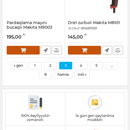
Pardaqlama maşını
Drel zərbəli Makita M8101
bucaqlı Makita M9003
Artikul:
004001120
Artikul:
004001122
₼
₼
195,00
145,00
« geri
1
2
3
4
5
...
8
hamısı
irəli »
100% keyfiyyətin
14 gün geri qaytarılma
zəmanəti
müddəti