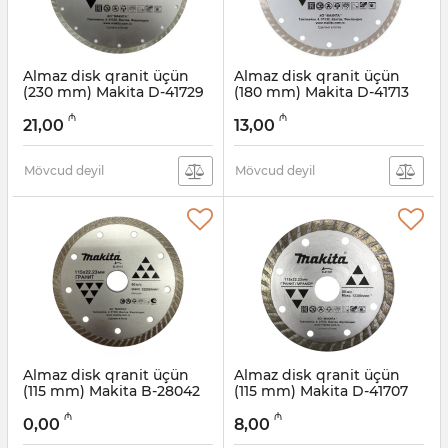
Almaz disk qranit üçün
Almaz disk qranit üçün
(230 mm) Makita D-41729
(180 mm) Makita D-41713
Artikul:
004001135
Artikul:
004001134
₼
₼
21,00
13,00
Mövcud deyil
Mövcud deyil
Almaz disk qranit üçün
Almaz disk qranit üçün
(115 mm) Makita B-28042
(115 mm) Makita D-41707
Artikul:
004001132
Artikul:
004001133
₼
₼
0,00
8,00