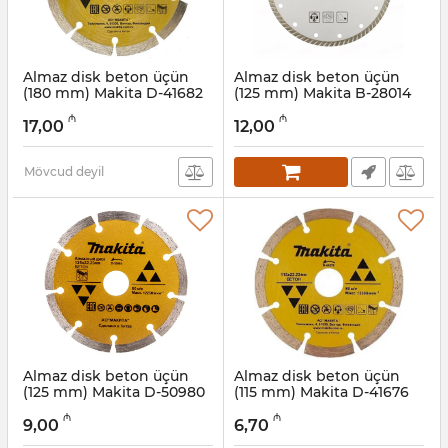
Almaz disk beton üçün
Almaz disk beton üçün
(180 mm) Makita D-41682
(125 mm) Makita B-28014
Artikul:
004001129
Artikul:
004001128
₼
₼
17,00
12,00
Mövcud deyil
Almaz disk beton üçün
Almaz disk beton üçün
(125 mm) Makita D-50980
(115 mm) Makita D-41676
Artikul:
004001127
Artikul:
004001126
₼
₼
9,00
6,70