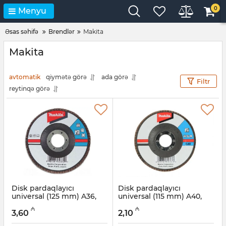
0
Menyu
Əsas səhifə
Brendlər
Makita
Makita
avtomatik
qiymətə görə
ada görə
Filtr
reytinqə görə
Disk pardaqlayıcı
Disk pardaqlayıcı
universal (125 mm) A36,
universal (115 mm) A40,
Makita D-27078
Makita D-27056
₼
₼
3,60
2,10
Artikul:
004001145
Artikul:
004001144