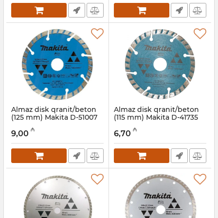
Almaz disk qranit/beton
Almaz disk qranit/beton
(125 mm) Makita D-51007
(115 mm) Makita D-41735
Artikul:
004001137
Artikul:
004001136
₼
₼
9,00
6,70