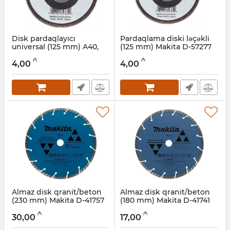
Disk pardaqlayıcı
Pardaqlama diski ləçəkli
universal (125 mm) A40,
(125 mm) Makita D-57277
Makita D-57314
Artikul:
004001140
₼
₼
4,00
4,00
Artikul:
004001141
Almaz disk qranit/beton
Almaz disk qranit/beton
(230 mm) Makita D-41757
(180 mm) Makita D-41741
Artikul:
004001139
Artikul:
004001138
₼
₼
30,00
17,00