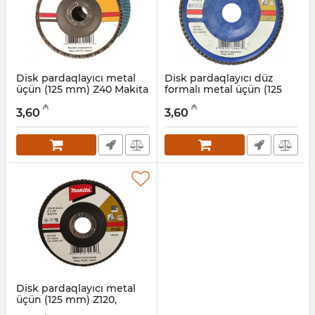
Disk pardaqlayıcı metal
Disk pardaqlayıcı düz
üçün (125 mm) Z40 Makita
formalı metal üçün (125
D-27888
mm) Z36, Makita D-27872
₼
₼
3,60
3,60
Artikul:
004001165
Artikul:
004001164
Disk pardaqlayıcı metal
üçün (125 mm) Z120,
Makita D-27713