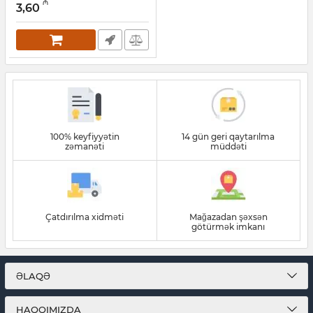
₼
3,60
Artikul:
004001163
100% keyfiyyətin
14 gün geri qaytarılma
zəmanəti
müddəti
Çatdırılma xidməti
Mağazadan şəxsən
götürmək imkanı
ƏLAQƏ
HAQQIMIZDA