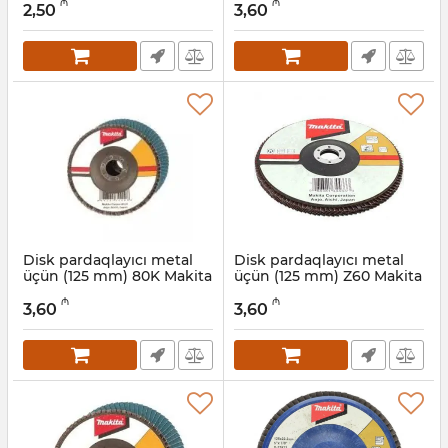
₼
₼
2,50
3,60
Artikul:
004001172
Artikul:
004001168
Disk pardaqlayıcı metal
Disk pardaqlayıcı metal
üçün (125 mm) 80K Makita
üçün (125 mm) Z60 Makita
D-27903
D-27894
₼
₼
3,60
3,60
Artikul:
004001167
Artikul:
004001166