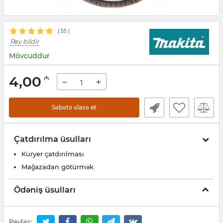
(
55
)
Rəy bildir
Mövcuddur
4,00
₼
−
+
Səbətə əlavə et
Çatdırılma üsulları
Kuryer çatdırılması
Mağazadan götürmək
Ödəniş üsulları
Paylaş: