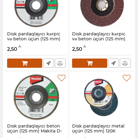
Disk pardaqlayıcı kərpic
Disk pardaqlayıcı kərpic
və beton üçün (125 mm)
və beton üçün (125 mm)
Makita D-28117
Makita D-28101
₼
₼
2,50
2,50
Artikul:
004001174
Artikul:
004001173
Disk pardaqlayıcı beton
Disk pardaqlayıcı metal
üçün (125 mm) Makita D-
üçün (125 mm) 120K
28086
Makita D-27919