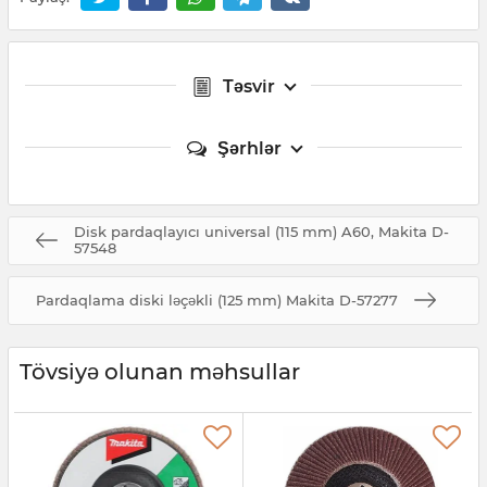
Təsvir
Şərhlər
Disk pardaqlayıcı universal (115 mm) A60, Makita D-
57548
Pardaqlama diski ləçəkli (125 mm) Makita D-57277
Tövsiyə olunan məhsullar