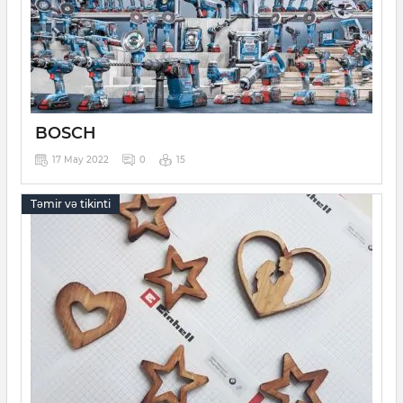
BOSCH
17 May 2022
0
15
Təmir və tikinti