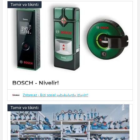
Təmir və tikinti
BOSCH - Nivelir!
17 May 2022
0
20
Zstore.az - Bizi sosial şəbəkələrdə izləyin!
Təmir və tikinti