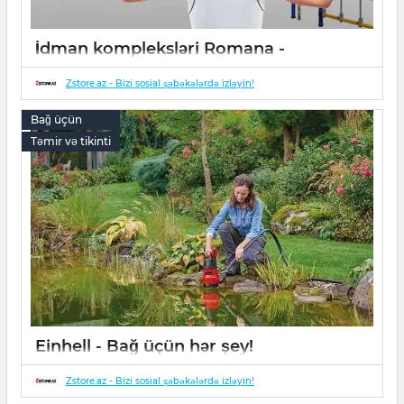
İdman kompleksləri Romana -
uşaqlarınız üçün!
Zstore.az - Bizi sosial şəbəkələrdə izləyin!
17 May 2022
0
50
Bağ üçün
Təmir və tikinti
Einhell - Bağ üçün hər şey!
17 May 2022
0
Zstore.az - Bizi sosial şəbəkələrdə izləyin!