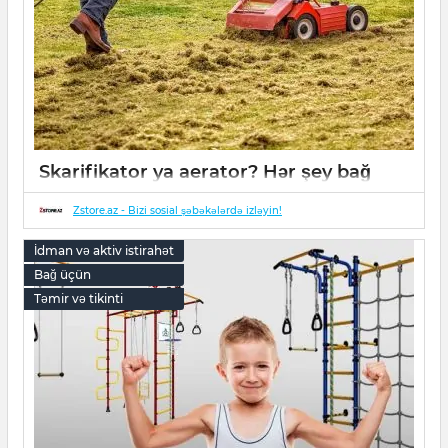
Skarifikator ya aerator? Hər şey bağ
üçün!
Zstore.az - Bizi sosial şəbəkələrdə izləyin!
17 May 2022
0
İdman və aktiv istirahət
Bağ üçün
Təmir və tikinti