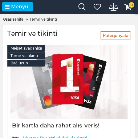
0
Menyu
Əsas səhifə
Təmir və tikinti
Təmir və tikinti
Kateqoriyalar
Məişət avadanlığı
Təmir və tikinti
Bağ üçün
Bir kartla daha rahat alış-veriş!
23 May 2023
0
Zstore.az - Bizi sosial şəbəkələrdə izləyin!