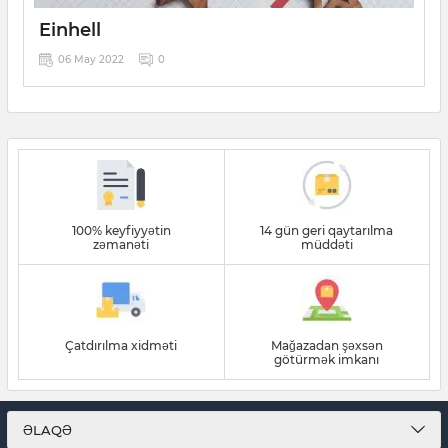
Einhell
06 May 2022
0
100% keyfiyyətin
14 gün geri qaytarılma
zəmanəti
müddəti
Çatdırılma xidməti
Mağazadan şəxsən
götürmək imkanı
ƏLAQƏ