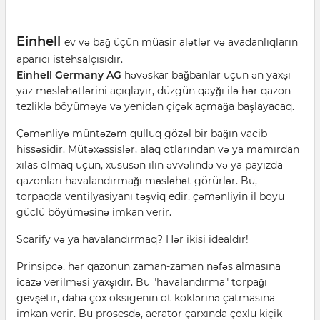
Einhell
ev və bağ üçün müasir alətlər və avadanlıqların
aparıcı istehsalçısıdır.
Einhell Germany AG
həvəskar bağbanlar üçün ən yaxşı
yaz məsləhətlərini açıqlayır, düzgün qayğı ilə hər qazon
tezliklə böyüməyə və yenidən çiçək açmağa başlayacaq.
Çəmənliyə müntəzəm qulluq gözəl bir bağın vacib
hissəsidir. Mütəxəssislər, alaq otlarından və ya mamırdan
xilas olmaq üçün, xüsusən ilin əvvəlində və ya payızda
qazonları havalandırmağı məsləhət görürlər. Bu,
torpaqda ventilyasiyanı təşviq edir, çəmənliyin il boyu
güclü böyüməsinə imkan verir.
Scarify və ya havalandırmaq? Hər ikisi idealdır!
Prinsipcə, hər qazonun zaman-zaman nəfəs almasına
icazə verilməsi yaxşıdır. Bu "havalandırma" torpağı
gevşetir, daha çox oksigenin ot köklərinə çatmasına
imkan verir. Bu prosesdə, aerator çarxında çoxlu kiçik