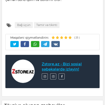
Bağ üçün
Təmir və tikinti
Məqaləni qiymətləndirin:
(
25
)
Zstore.az - Bizi sosial
şəbəkələrdə izləyin!