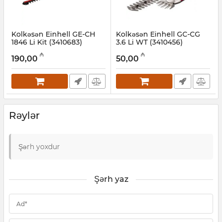
Kolkəsən Einhell GE-CH
Kolkəsən Einhell GC-CG
1846 Li Kit (3410683)
3.6 Li WT (3410456)
Artikul:
017007043
Artikul:
017007041
₼
₼
190,00
50,00
Rəylər
Şərh yoxdur
Şərh yaz
Ad*