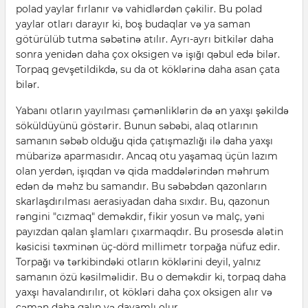
polad yaylar fırlanır və vahidlərdən çəkilir. Bu polad
yaylar otları darayır ki, boş budaqlar və ya saman
götürülüb tutma səbətinə atılır. Ayrı-ayrı bitkilər daha
sonra yenidən daha çox oksigen və işığı qəbul edə bilər.
Torpaq gevşetildikdə, su da ot köklərinə daha asan çata
bilər.
Yabanı otların yayılması çəmənliklərin də ən yaxşı şəkildə
söküldüyünü göstərir. Bunun səbəbi, alaq otlarının
samanın səbəb olduğu qida çatışmazlığı ilə daha yaxşı
mübarizə aparmasıdır. Ancaq otu yaşamaq üçün lazım
olan yerdən, işıqdan və qida maddələrindən məhrum
edən də məhz bu samandır. Bu səbəbdən qazonların
skarlaşdırılması aerasiyadan daha sıxdır. Bu, qazonun
rəngini "cızmaq" deməkdir, fikir yosun və malç, yəni
payızdan qalan şlamları çıxarmaqdır. Bu prosesdə alətin
kəsicisi təxminən üç-dörd millimetr torpağa nüfuz edir.
Torpağı və tərkibindəki otların köklərini deyil, yalnız
samanın özü kəsilməlidir. Bu o deməkdir ki, torpaq daha
yaxşı havalandırılır, ot kökləri daha çox oksigen alır və
çəmən daha qalın və davamlı olur.