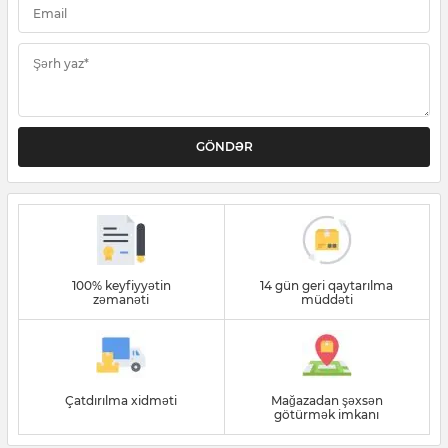
Email
Şərh yaz*
GÖNDƏR
100% keyfiyyətin
14 gün geri qaytarılma
zəmanəti
müddəti
Çatdırılma xidməti
Mağazadan şəxsən
götürmək imkanı