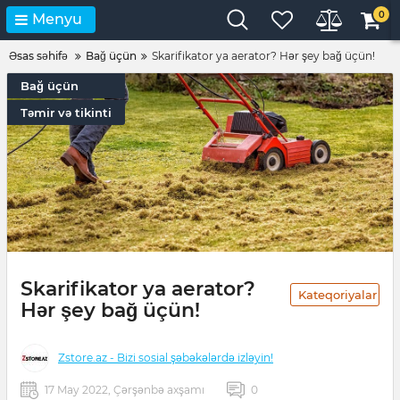
0
Menyu
Əsas səhifə
Bağ üçün
Skarifikator ya aerator? Hər şey bağ üçün!
Bağ üçün
Təmir və tikinti
Skarifikator ya aerator?
Kateqoriyalar
Hər şey bağ üçün!
Zstore.az - Bizi sosial şəbəkələrdə izləyin!
17 May 2022, Çərşənbə axşamı
0