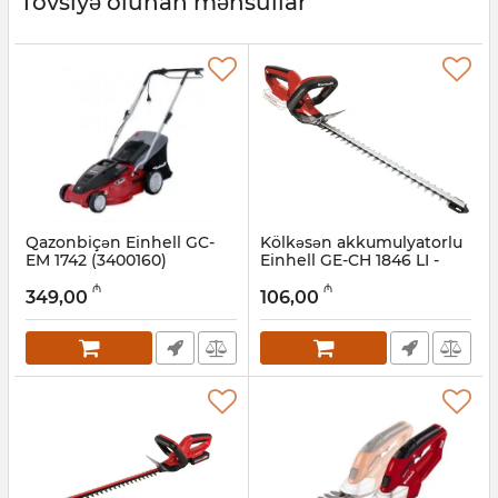
Tövsiyə olunan məhsullar
Qazonbiçən Einhell GC-
Kölkəsən akkumulyatorlu
EM 1742 (3400160)
Einhell GE-CH 1846 LI -
Solo (3410642)
Artikul:
017007009
₼
₼
349,00
106,00
Artikul:
017007046